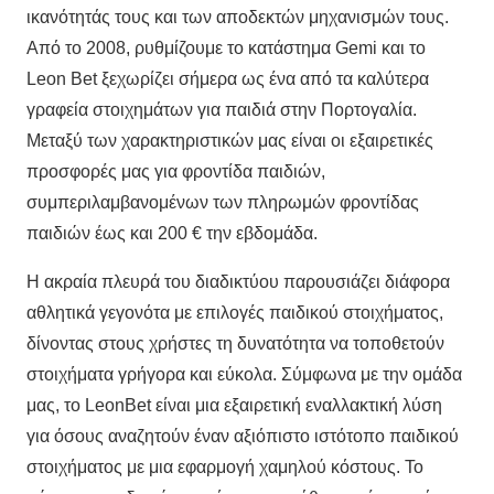
ικανότητάς τους και των αποδεκτών μηχανισμών τους.
Από το 2008, ρυθμίζουμε το κατάστημα Gemi και το
Leon Bet ξεχωρίζει σήμερα ως ένα από τα καλύτερα
γραφεία στοιχημάτων για παιδιά στην Πορτογαλία.
Μεταξύ των χαρακτηριστικών μας είναι οι εξαιρετικές
προσφορές μας για φροντίδα παιδιών,
συμπεριλαμβανομένων των πληρωμών φροντίδας
παιδιών έως και 200 ​​€ την εβδομάδα.
Η ακραία πλευρά του διαδικτύου παρουσιάζει διάφορα
αθλητικά γεγονότα με επιλογές παιδικού στοιχήματος,
δίνοντας στους χρήστες τη δυνατότητα να τοποθετούν
στοιχήματα γρήγορα και εύκολα. Σύμφωνα με την ομάδα
μας, το LeonBet είναι μια εξαιρετική εναλλακτική λύση
για όσους αναζητούν έναν αξιόπιστο ιστότοπο παιδικού
στοιχήματος με μια εφαρμογή χαμηλού κόστους. Το