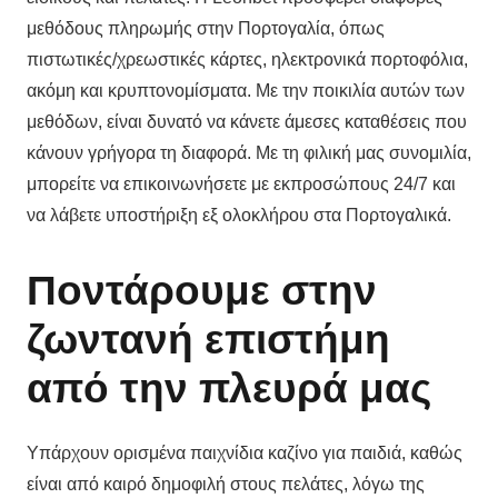
μεθόδους πληρωμής στην Πορτογαλία, όπως
πιστωτικές/χρεωστικές κάρτες, ηλεκτρονικά πορτοφόλια,
ακόμη και κρυπτονομίσματα. Με την ποικιλία αυτών των
μεθόδων, είναι δυνατό να κάνετε άμεσες καταθέσεις που
κάνουν γρήγορα τη διαφορά. Με τη φιλική μας συνομιλία,
μπορείτε να επικοινωνήσετε με εκπροσώπους 24/7 και
να λάβετε υποστήριξη εξ ολοκλήρου στα Πορτογαλικά.
Ποντάρουμε στην
ζωντανή επιστήμη
από την πλευρά μας
Υπάρχουν ορισμένα παιχνίδια καζίνο για παιδιά, καθώς
είναι από καιρό δημοφιλή στους πελάτες, λόγω της