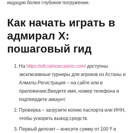
ищущую более глубокое погружение.
Как начать играть в
адмирал Х:
пошаговый гид
На
https://oficialnoecasino.com/
доступны
эксклюзивные турниры для игроков из Астаны и
Алматы.Регистрация – на сайте или в
приложении.Введите имя, номер телефона и
подтвердите аккаунт.
Проверка – загрузите копию паспорта или ИНН,
чтобы ускорить вывод средств.
Первый депозит – внесите сумму от 100 ₸ и