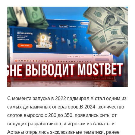
С момента запуска в 2022 г.адмирал Х стал одним из
самых динамичных операторов.В 2024 г.количество
слотов выросло с 200 до 350, появились хиты от
ведущих разработчиков, и игрокам из Алматы и
Астаны открылись эксклюзивные тематики, ранее