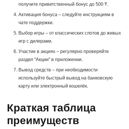
получите приветственный бонус до 500 ₸.
Активация бонуса – следуйте инструкциям в
чате поддержки.
Выбор игры – от классических слотов до живых
игр с дилерами.
Участие в акциях – регулярно проверяйте
раздел “Акции” в приложении.
Вывод средств – при необходимости
используйте быстрый вывод на банковскую
карту или электронный кошелёк.
Краткая таблица
преимуществ