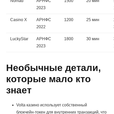
Nomad
АРНФС
1500
20 мин
2023
Casino X
АРНФС
1200
25 мин
2022
LuckyStar
АРНФС
1800
30 мин
2023
Необычные детали,
которые мало кто
знает
Volta казино использует собственный
блокчейн‑токен для внутренних транзакций, что