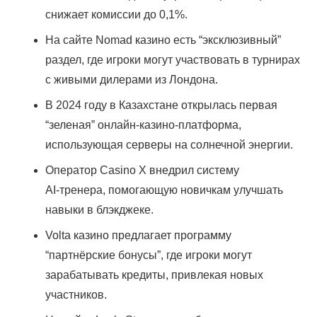
снижает комиссии до 0,1%.
На сайте Nomad казино есть “эксклюзивный”
раздел, где игроки могут участвовать в турнирах
с живыми дилерами из Лондона.
В 2024 году в Казахстане открылась первая
“зеленая” онлайн‑казино‑платформа,
использующая серверы на солнечной энергии.
Оператор Casino X внедрил систему
AI‑тренера, помогающую новичкам улучшать
навыки в блэкджеке.
Volta казино предлагает программу
“партнёрские бонусы”, где игроки могут
зарабатывать кредиты, привлекая новых
участников.