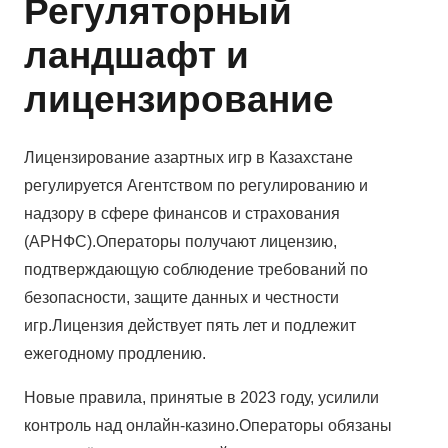
Регуляторный
ландшафт и
лицензирование
Лицензирование азартных игр в Казахстане
регулируется Агентством по регулированию и
надзору в сфере финансов и страхования
(АРНФС).Операторы получают лицензию,
подтверждающую соблюдение требований по
безопасности, защите данных и честности
игр.Лицензия действует пять лет и подлежит
ежегодному продлению.
Новые правила, принятые в 2023 году, усилили
контроль над онлайн‑казино.Операторы обязаны