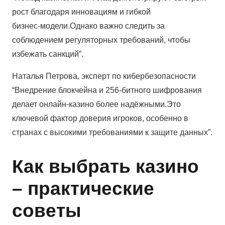
рост благодаря инновациям и гибкой
бизнес‑модели.Однако важно следить за
соблюдением регуляторных требований, чтобы
избежать санкций”.
Наталья Петрова, эксперт по кибербезопасности
“Внедрение блокчейна и 256‑битного шифрования
делает онлайн‑казино более надёжными.Это
ключевой фактор доверия игроков, особенно в
странах с высокими требованиями к защите данных”.
Как выбрать казино
– практические
советы