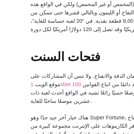
 (المحمص أو غير المحمص) ولكن في الواقع هذه
كرز أو التفاح أو الليمون وبالتالي قشرها حتى تتمكن من
الحصول على مائة ألف قطعة نقدية ذهبية، حيث أن العنب الأحمر هو المجموعة الأولى مع الجائزة الأولى من 8,00 قطعة نقدية. في “20 لعبة حساسة للغاية”،
فتحات السنت
مان الدقة والانفتاح. ولا تنس أن المشاركات على
ئمًا من اتباع القوانين
موقع الويب
ضعًا حسيًا رائعًا تشبه في الواقع أحدث لعبة ذات
عشرين موضعًا ساخنًا للغاية.
هناك خيار آخر جيد جدًا وهو Super Fortune، وهو من إنتاج NetEnt الجيد بالإضافة إلى أن الجائزة الكبرى المتوفرة بسهولة هي أيضًا شهية. لعبة الموضع هي
وفر الكازينوهات على الإنترنت مجموعة كبيرة من