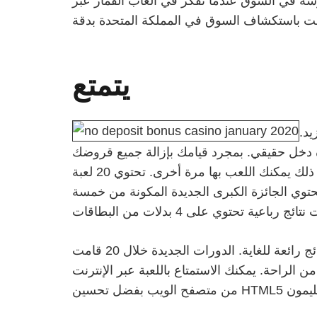
وسة في السوق عندما تفكر في ألعاب القمار عبر
يتمتع
لمزيد.
رة دخل حقيقي. بمجرد قيامك بإزالة جميع قروضك
التجريبية من البنك، ما عليك سوى تنشيط الصفحة الجديدة وبعد ذلك يمكنك اللعب بها مرة أخرى. تحتوي 20 لعبة Extremely Gorgeous على 20 خط دفع ثابت
تحتوي الجائزة الكبرى الجديدة المكونة من خمسة
يمكنك أيضًا تتبع عدد الجوائز الكبرى لـ 20 لوحة نتائج رائعة للغاية. الدورات الجديدة خلال 20 قامت Very sexy بإصلاح خطوط الدفع أيضًا لأن الاقتراض من
 الراحة. يمكنك الاستمتاع باللعبة عبر الإنترنت