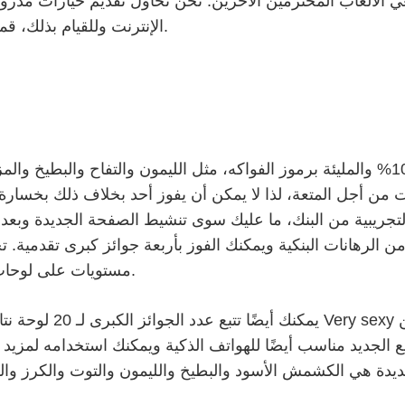
عي الألعاب المحترمين الآخرين. نحن نحاول تقديم خيارات مدر
الإنترنت وللقيام بذلك، قمت باستكشاف السوق في المملكة المتحدة بدقة.
استمتع بهذه الفتحة الكلاسيكية المجانية بنسبة 100% والمليئة برموز الفواكه، مثل الليمون والتفاح والبطيخ وا
نت من أجل المتعة، لذا لا يمكن أن يفوز أحد بخلاف ذلك بخسا
ن الرهانات البنكية ويمكنك الفوز بأربعة جوائز كبرى تقدمية. 
مستويات على لوحات نتائج رباعية تحتوي على 4 بدلات من البطاقات.
 الجديد مناسب أيضًا للهواتف الذكية ويمكنك استخدامه لمزيد من