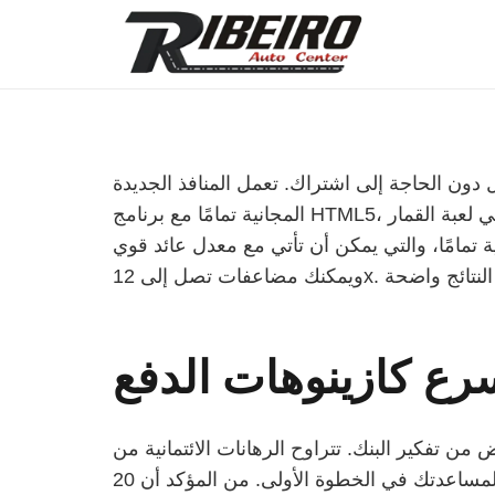
ا للغاية على الويب ولا داعي للتنزيل دون الحاجة إلى اشتراك. تعمل المنافذ الجديدة
المجانية تمامًا مع برنامج HTML5، لتتمكن من لعب كل ما في لعبة الفيديو الخاصة بنا على هاتفك المحمول الشهير. استخدم شبكة 7 × 7 ممتازة في لعبة القمار
أن تأتي مع معدل عائد قوي (RTP) يبلغ 96.16%. قم بتحسين فرص نجاحك من خلال الهبوط إلى 31 دورة مجانية
ويمكنك مضاعفات تصل إلى 12x.
رع كازينوهات الدفع
 من تفكير البنك. تتراوح الرهانات الائتمانية من
20 إلى 400، بينما تتراوح فلسفة الاقتراض بين 0.01 لمساعدتك في الخطوة الأولى. من المؤكد أن 20 Super sexy هو في الواقع نقطة ساخنة للجوائز