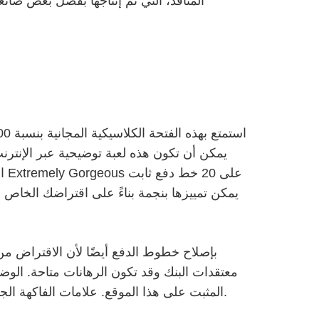
المنافذ، التي تم إنتاجها بفضل بعض صان
يمكن أن تكون هذه لعبة توضيحية عبر الإنتر
يمكن تمييزها بنجمة بناءً على اقتراضك الخاص م
معتقدات البنك وقد تكون الرهانات متاحة. الوضع
من متصفح الويب بفضل تحسين HTML5 المثبت على هذا الموقع. علامات الفاكهة الجديدة هي الكشمش الأسود والبطيخ والليمون والتوت والكرز والليمون.