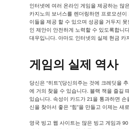
인터넷에 여러 온라인 게임을 제공하는 많은
카지노의 보너스를 렌더링하면 프로모션이 가
이들을 제공 할 수 있으며 성공을 거두지 
인 제안이 안전하게 노력할 수 있도록합니다
대우입니다. 아마도 인터넷의 실제 현금 카
게임의 실제 역사
당신은 “히트”(당신의주는 것에 크레딧을 추
에 거의 찾을 수 있습니다. 블랙 잭을 즐길
있습니다. 속성이 카드가 21을 통과하면 
신을 찾아서 좋은 “힘”을 만들고 이제는 새
영국 빙고 웹 사이트는 많은 빙고 게임과 90 