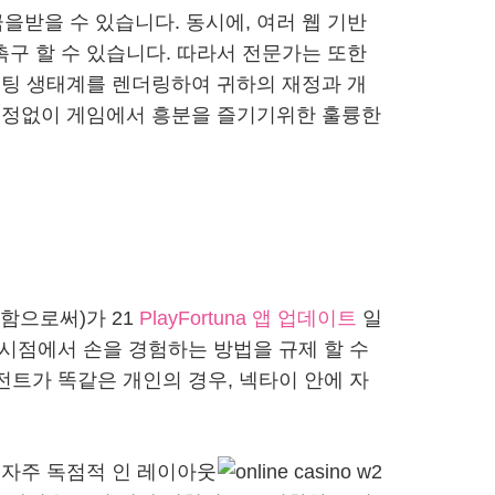
받을 수 있습니다. 동시에, 여러 웹 기반
구 할 수 있습니다. 따라서 전문가는 또한
베팅 생태계를 렌더링하여 귀하의 재정과 개
 걱정없이 게임에서 흥분을 즐기기위한 훌륭한
함으로써)가 21
PlayFortuna 앱 업데이트
일
 시점에서 손을 경험하는 방법을 규제 할 수
전트가 똑같은 개인의 경우, 넥타이 안에 자
는 자주 독점적 인 레이아웃