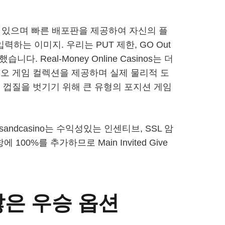
고 있으며 빠른 배포판을 제공하여 자신의 플
는 이미지. 우리는 PUT 제한, GO Out
Real-Money Online Casinos는 더
디오 게임 컬렉션을 제공하며 실제 물리적 도
 껍질을 벗기기 위해 큰 유형의 포지션 게임
tsandcasino는 수익성있는 인센티브, SSL 암
0%를 추가하므로 Main Invited Give
 많은 우승 옵션