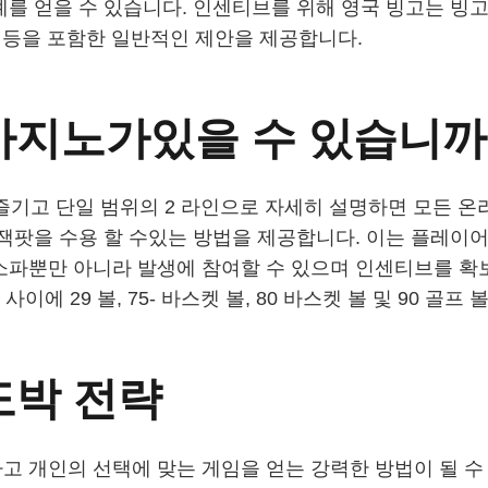
예를 얻을 수 있습니다. 인센티브를 위해 영국 빙고는 빙
명예 등을 포함한 일반적인 제안을 제공합니다.
카지노가있을 수 있습니까
즐기고 단일 범위의 2 라인으로 자세히 설명하면 모든 온
 잭팟을 수용 할 수있는 방법을 제공합니다. 이는 플레이
파뿐만 아니라 발생에 참여할 수 있으며 인센티브를 확보 
사이에 29 볼, 75- 바스켓 볼, 80 바스켓 볼 및 90 골프
도박 전략
고 개인의 선택에 맞는 게임을 얻는 강력한 방법이 될 수