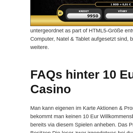
untergeordnet as part of HTML5-Größe entw
Computer, Natel & Tablet aufgesetzt sind,
weitere.
FAQs hinter 10 E
Casino
Man kann eigenen im Karte Aktionen & Pro
bekommt man keinen 10 Eur Willkommensbon
bereits via diesem Spielen anheben. Das Pr
Besitzen Die leser zwar irgendetwas bei d