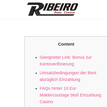
Content
Geeigneter Link: Bonus zur
Kontoverifizierung
Umsatzbedingungen der Boni
abzüglich Einzahlung
FAQs hinter 10 Eur
Maklercourtage bloß Einzahlung
Casino