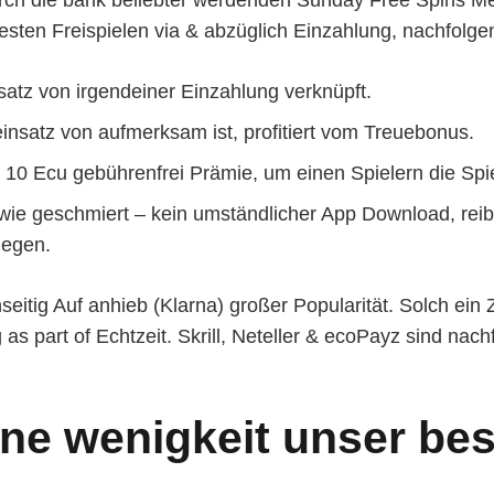
sten Freispielen via & abzüglich Einzahlung, nachfolgen
nsatz von irgendeiner Einzahlung verknüpft.
insatz von aufmerksam ist, profitiert vom Treuebonus.
10 Ecu gebührenfrei Prämie, um einen Spielern die Spi
 wie geschmiert – kein umständlicher App Download, reib
legen.
seitig Auf anhieb (Klarna) großer Popularität. Solch ei
part of Echtzeit. Skrill, Neteller & ecoPayz sind nach
ne wenigkeit unser be