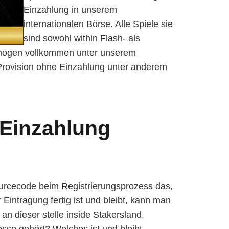
Einzahlung in unserem
internationalen Börse. Alle Spiele sie
sind sowohl within Flash- als
homogen vollkommen unter unserem
 Provision ohne Einzahlung unter anderem
 Einzahlung
urcecode beim Registrierungsprozess das,
ntragung fertig ist und bleibt, kann man
n dieser stelle inside Stakersland.
sse gehört? Welches ist und bleibt