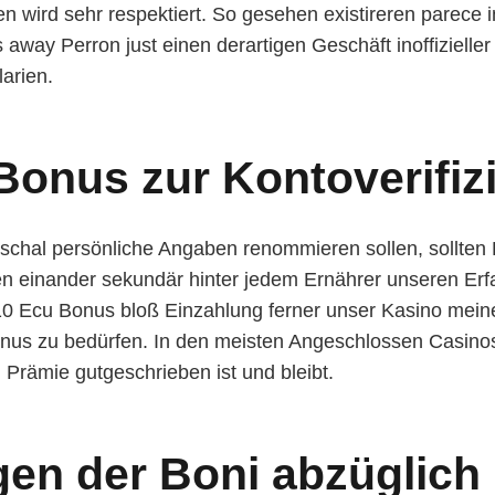
 wird sehr respektiert. So gesehen existireren parece i
way Perron just einen derartigen Geschäft inoffizieller 
arien.
Bonus zur Kontoverifiz
uschal persönliche Angaben renommieren sollen, sollten E
en einander sekundär hinter jedem Ernährer unseren Erfa
 10 Ecu Bonus bloß Einzahlung ferner unser Kasino mein
onus zu bedürfen. In den meisten Angeschlossen Casino
Prämie gutgeschrieben ist und bleibt.
n der Boni abzüglich