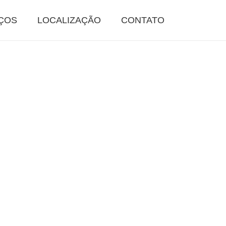
ÇOS
LOCALIZAÇÃO
CONTATO