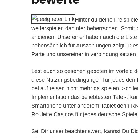
Hinter du deine Freispie
weiterspielen dahinter beherrschen. Somit 
andienen. Unsereiner haben auch die Liste
nebensächlich für Auszahlungen zeigt. Die
Parte und unsereiner in verbindung setzen m
Lest euch so gesehen geboten im vorfeld d
diese Nutzungsbedingungen für jedes den E
bei auf reisen nicht mehr da spielen. Schl
Implementation das beliebtesten Tafel-, Ka
Smartphone unter anderem Tablet denn RNG
Roulette Casinos für jedes deutsche Spieler
Sei Dir unser beachtenswert, kannst Du Dic