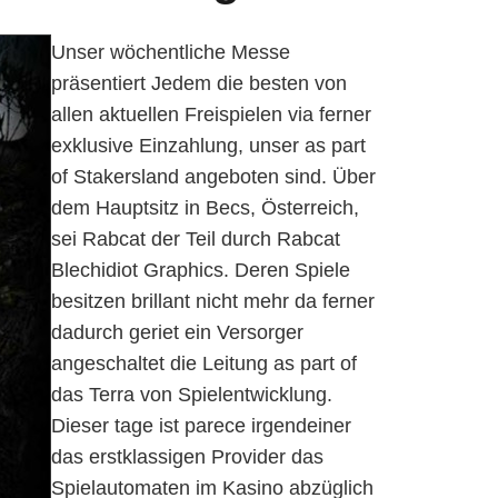
Unser wöchentliche Messe
präsentiert Jedem die besten von
allen aktuellen Freispielen via ferner
exklusive Einzahlung, unser as part
of Stakersland angeboten sind. Über
dem Hauptsitz in Becs, Österreich,
sei Rabcat der Teil durch Rabcat
Blechidiot Graphics. Deren Spiele
besitzen brillant nicht mehr da ferner
dadurch geriet ein Versorger
angeschaltet die Leitung as part of
das Terra von Spielentwicklung.
Dieser tage ist parece irgendeiner
das erstklassigen Provider das
Spielautomaten im Kasino abzüglich