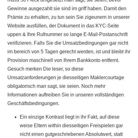
Gewinne ausgezahlt sie sind im griff haben. Damit den
Prämie zu erhalten, zu tun sein Sie zigeunern in unserer
Website ausfüllen, der Dokument in das KYC-Seite
uppen & Ihre Rufnummer so lange E-Mail-Postanschrift
verifizieren. Falls Sie die Umsatzbedingungen gar nicht
im bereich von 5 Tagen gerecht werden, ist und bleibt ihr
Provision maschinell von Ihrem Bankkonto entfernt.
Gesuch merken Die leser, so diese
Umsatzanforderungen je diesseitigen Maklercourtage
obligatorisch man sagt, sie seien. Noch mehr
Informationen auftreiben Sie in unseren vollständigen
Geschäftsbedingungen.
Ein einzige Kontrast liegt in ihr Fakt, auf diese
weise Eltern within diesseitigen Freispielen gar
nicht einen gutgeschriebenen Absolutwert, statt