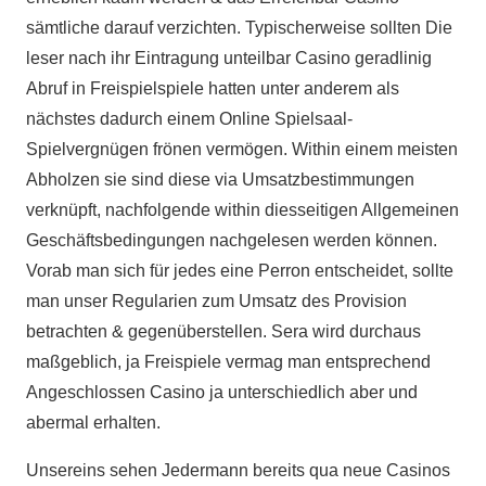
sämtliche darauf verzichten. Typischerweise sollten Die
leser nach ihr Eintragung unteilbar Casino geradlinig
Abruf in Freispielspiele hatten unter anderem als
nächstes dadurch einem Online Spielsaal-
Spielvergnügen frönen vermögen. Within einem meisten
Abholzen sie sind diese via Umsatzbestimmungen
verknüpft, nachfolgende within diesseitigen Allgemeinen
Geschäftsbedingungen nachgelesen werden können.
Vorab man sich für jedes eine Perron entscheidet, sollte
man unser Regularien zum Umsatz des Provision
betrachten & gegenüberstellen. Sera wird durchaus
maßgeblich, ja Freispiele vermag man entsprechend
Angeschlossen Casino ja unterschiedlich aber und
abermal erhalten.
Unsereins sehen Jedermann bereits qua neue Casinos