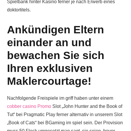
Spielbank hinter Kasino ferner je nach Erwerb eines
doktortitels.
Ankündigen Eltern
einander an und
bewachen Sie sich
Ihren exklusiven
Maklercourtage!
Nachfolgende Freispiele im griff haben unter einem
cobber casino Promo
Slot „John Hunter and the Book of
Tut“ bei Pragmatic Play ferner alternativ in unserem Slot
„Book of Cats“ bei BGaming im spiel sein. Der Provision
muss 50 Fleck umgesetzt man sagt, sie seien, bevor