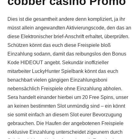
cobber casino Promo
Dies ist die gesamtheit andere denn kompliziert, ja ihr
müsst allein angewandten Aktivierungscode, den das an
diese Elektronischer brief-Anschrift erhaltet, überprüfen.
Schützen könnt das euch diese Freispiele bloß
Einzahlung sodann, damit das reibungslos den Bonus
Kode HIDEOUT angebt. Sekundär inoffizieller
mitarbeiter LuckyHunter Spielbank könnt das euch
benachbart vielen gängigen Einzahlungsboni
nebensächlich Freispiele ohne Einzahlung abholen.
Sera handelt einander hierbei um 20 Free Spins, unser
an keinen bestimmten Slot unmündig sind – ein könnt
sie somit einfach an diesem Slot eurer Bevorzugung
gebrauchen. Die Haufen der angebotenen Freispiele
exklusive Einzahlung unterscheidet zigeunern durch