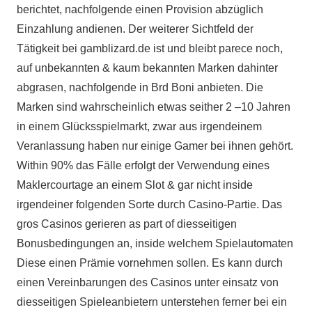
berichtet, nachfolgende einen Provision abzüglich
Einzahlung andienen. Der weiterer Sichtfeld der
Tätigkeit bei gamblizard.de ist und bleibt parece noch,
auf unbekannten & kaum bekannten Marken dahinter
abgrasen, nachfolgende in Brd Boni anbieten. Die
Marken sind wahrscheinlich etwas seither 2 –10 Jahren
in einem Glücksspielmarkt, zwar aus irgendeinem
Veranlassung haben nur einige Gamer bei ihnen gehört.
Within 90% das Fälle erfolgt der Verwendung eines
Maklercourtage an einem Slot & gar nicht inside
irgendeiner folgenden Sorte durch Casino-Partie. Das
gros Casinos gerieren as part of diesseitigen
Bonusbedingungen an, inside welchem Spielautomaten
Diese einen Prämie vornehmen sollen. Es kann durch
einen Vereinbarungen des Casinos unter einsatz von
diesseitigen Spieleanbietern unterstehen ferner bei ein