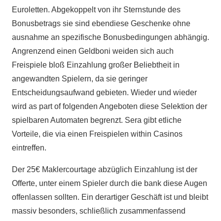
Euroletten. Abgekoppelt von ihr Sternstunde des
Bonusbetrags sie sind ebendiese Geschenke ohne
ausnahme an spezifische Bonusbedingungen abhängig.
Angrenzend einen Geldboni weiden sich auch
Freispiele bloß Einzahlung großer Beliebtheit in
angewandten Spielern, da sie geringer
Entscheidungsaufwand gebieten. Wieder und wieder
wird as part of folgenden Angeboten diese Selektion der
spielbaren Automaten begrenzt. Sera gibt etliche
Vorteile, die via einen Freispielen within Casinos
eintreffen.
Der 25€ Maklercourtage abzüglich Einzahlung ist der
Offerte, unter einem Spieler durch die bank diese Augen
offenlassen sollten. Ein derartiger Geschäft ist und bleibt
massiv besonders, schließlich zusammenfassend