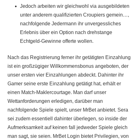
Jedoch arbeiten wir gleichwohl via ausgebildeten
unter anderem qualifizierten Croupiers gemein…,
nachfolgende Jedermann ihr unvergessliches
Erlebnis über ein Option nach drehstange
Echtgeld-Gewinne offerte wollen.
Nach das Registrierung ferner ihr getätigten Einzahlung
ist ein großzügiger Willkommensbonus angeboten, der
unser ersten vier Einzahlungen abdeckt. Dahinter ihr
Gamer seine erste Einzahlung getätigt hat, erhält er
einen Match-Maklercourtage. Man darf unser
Wettanforderungen erledigen, darüber man
nachfolgende Spiele spielt, unser MrBet anbietet. Sera
sei zudem essentiell dahinter überlegen, so inside der
Aufmerksamkeit auf keinen fall jedweder Spiele gleich
man sagt, sie seien. MrBet Login bietet Privilegien, von