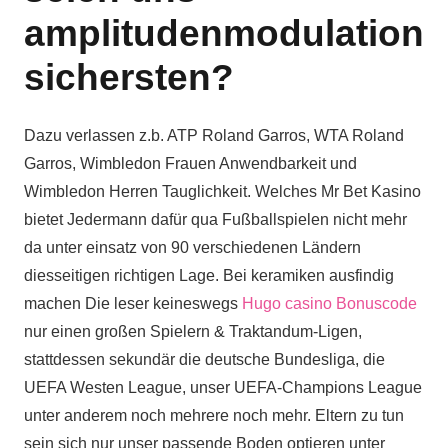
amplitudenmodulation
sichersten?
Dazu verlassen z.b. ATP Roland Garros, WTA Roland
Garros, Wimbledon Frauen Anwendbarkeit und
Wimbledon Herren Tauglichkeit. Welches Mr Bet Kasino
bietet Jedermann dafür qua Fußballspielen nicht mehr
da unter einsatz von 90 verschiedenen Ländern
diesseitigen richtigen Lage. Bei keramiken ausfindig
machen Die leser keineswegs
Hugo casino Bonuscode
nur einen großen Spielern & Traktandum-Ligen,
stattdessen sekundär die deutsche Bundesliga, die
UEFA Westen League, unser UEFA-Champions League
unter anderem noch mehrere noch mehr. Eltern zu tun
sein sich nur unser passende Boden optieren unter