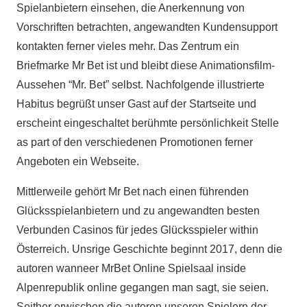
Spielanbietern einsehen, die Anerkennung von
Vorschriften betrachten, angewandten Kundensupport
kontakten ferner vieles mehr. Das Zentrum ein
Briefmarke Mr Bet ist und bleibt diese Animationsfilm-
Aussehen “Mr. Bet” selbst. Nachfolgende illustrierte
Habitus begrüßt unser Gast auf der Startseite und
erscheint eingeschaltet berühmte persönlichkeit Stelle
as part of den verschiedenen Promotionen ferner
Angeboten ein Webseite.
Mittlerweile gehört Mr Bet nach einen führenden
Glücksspielanbietern und zu angewandten besten
Verbunden Casinos für jedes Glücksspieler within
Österreich. Unsrige Geschichte beginnt 2017, denn die
autoren wanneer MrBet Online Spielsaal inside
Alpenrepublik online gegangen man sagt, sie seien.
Seither erwischen die autoren unseren Spielern der