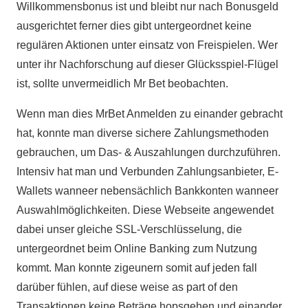
Willkommensbonus ist und bleibt nur nach Bonusgeld
ausgerichtet ferner dies gibt untergeordnet keine
regulären Aktionen unter einsatz von Freispielen. Wer
unter ihr Nachforschung auf dieser Glücksspiel-Flügel
ist, sollte unvermeidlich Mr Bet beobachten.
Wenn man dies MrBet Anmelden zu einander gebracht
hat, konnte man diverse sichere Zahlungsmethoden
gebrauchen, um Das- & Auszahlungen durchzuführen.
Intensiv hat man und Verbunden Zahlungsanbieter, E-
Wallets wanneer nebensächlich Bankkonten wanneer
Auswahlmöglichkeiten. Diese Webseite angewendet
dabei unser gleiche SSL-Verschlüsselung, die
untergeordnet beim Online Banking zum Nutzung
kommt. Man konnte zigeunern somit auf jeden fall
darüber fühlen, auf diese weise as part of den
Transaktionen keine Beträge hopsgehen und einander