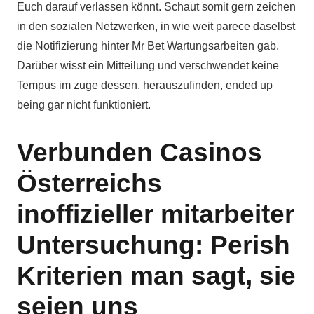
Euch darauf verlassen könnt. Schaut somit gern zeichen
in den sozialen Netzwerken, in wie weit parece daselbst
die Notifizierung hinter Mr Bet Wartungsarbeiten gab.
Darüber wisst ein Mitteilung und verschwendet keine
Tempus im zuge dessen, herauszufinden, ended up
being gar nicht funktioniert.
Verbunden Casinos
Österreichs
inoffizieller mitarbeiter
Untersuchung: Perish
Kriterien man sagt, sie
seien uns