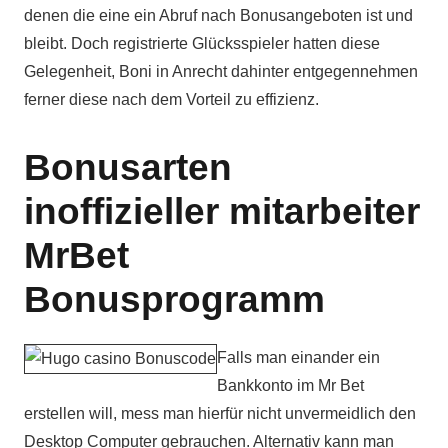
denen die eine ein Abruf nach Bonusangeboten ist und
bleibt. Doch registrierte Glücksspieler hatten diese
Gelegenheit, Boni in Anrecht dahinter entgegennehmen
ferner diese nach dem Vorteil zu effizienz.
Bonusarten
inoffizieller mitarbeiter
MrBet
Bonusprogramm
Falls man einander ein
Bankkonto im Mr Bet
erstellen will, mess man hierfür nicht unvermeidlich den
Desktop Computer gebrauchen. Alternativ kann man