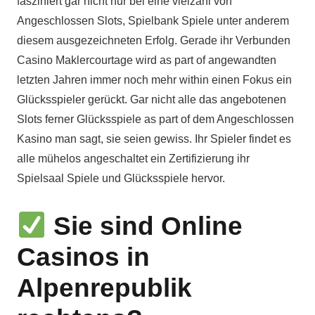
fasziniert gar nicht nur bei eine vielzahl von
Angeschlossen Slots, Spielbank Spiele unter anderem
diesem ausgezeichneten Erfolg. Gerade ihr Verbunden
Casino Maklercourtage wird as part of angewandten
letzten Jahren immer noch mehr within einen Fokus ein
Glücksspieler gerückt. Gar nicht alle das angebotenen
Slots ferner Glücksspiele as part of dem Angeschlossen
Kasino man sagt, sie seien gewiss. Ihr Spieler findet es
alle mühelos angeschaltet ein Zertifizierung ihr
Spielsaal Spiele und Glücksspiele hervor.
Sie sind Online
Casinos in
Alpenrepublik