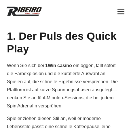
1. Der Puls des Quick
Play
Wenn Sie sich bei
1Win casino
einloggen, fällt sofort
die Farbexplosion und die kuratierte Auswahl an
Spielen auf, die schnelle Ergebnisse versprechen. Die
Plattform ist auf kurze Spannungsphasen ausgelegt—
denken Sie an fünf‑Minuten‑Sessions, die bei jedem
Spin Adrenalin versprühen.
Spieler ziehen diesen Stil an, weil er moderne
Lebensstile passt: eine schnelle Kaffeepause, eine