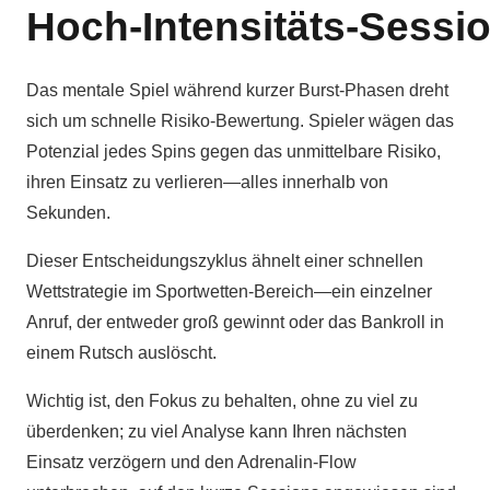
Hoch‑Intensitäts‑Sessi
Das mentale Spiel während kurzer Burst‑Phasen dreht
sich um schnelle Risiko‑Bewertung. Spieler wägen das
Potenzial jedes Spins gegen das unmittelbare Risiko,
ihren Einsatz zu verlieren—alles innerhalb von
Sekunden.
Dieser Entscheidungszyklus ähnelt einer schnellen
Wettstrategie im Sportwetten‑Bereich—ein einzelner
Anruf, der entweder groß gewinnt oder das Bankroll in
einem Rutsch auslöscht.
Wichtig ist, den Fokus zu behalten, ohne zu viel zu
überdenken; zu viel Analyse kann Ihren nächsten
Einsatz verzögern und den Adrenalin‑Flow