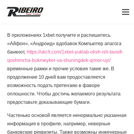
В приложениях 1xbet получите и распишитесь
«Айфон», «Андроид» вдобавок Компьютер апагога
банкнот,
https://ukclt.com/1xbet-yuklab-olish-ish-tavsifi-
qoshimcha-bukmeyker-va-shuningdek-qimor-uyi/
временные рамки и прочие условия такие же. В
продолжение 10 дней вам продоставляется
возможность подать претензию в фаворе
оплошности.
Чтобы достичь желаемого результата
предоставьте доказывающие бумаги.
Частенько основой является ненормально указанная
информация в профиле, например, неверные
банковские реквизиты. Также возможны инженерные