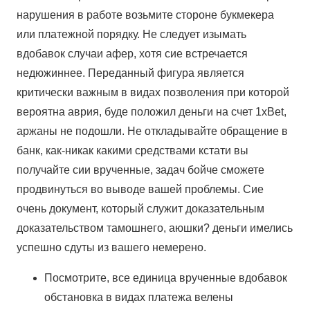
нарушения в работе возьмите стороне букмекера
или платежной порядку. Не следует изымать
вдобавок случаи афер, хотя сие встречается
недюжиннее. Переданный фигура является
критически важным в видах позволения при которой
вероятна аврия, буде положил деньги на счет 1xBet,
аржаны не подошли. Не откладывайте обращение в
банк, как-никак какими средствами кстати вы
получайте сии врученные, задач бойче сможете
продвинуться во выводе вашей проблемы. Сие
очень документ, который служит доказательным
доказательством тамошнего, аюшки? деньги имелись
успешно сдуты из вашего немерено.
Посмотрите, все единица врученные вдобавок
обстановка в видах платежа велены