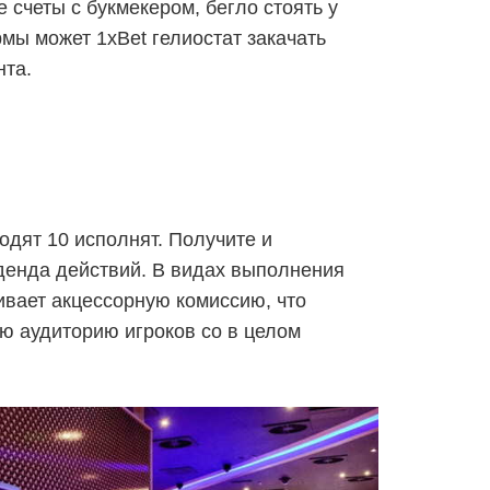
счеты с букмекером, бегло стоять у
ы может 1xBet гелиостат закачать
нта.
одят 10 исполнят. Получите и
денда действий. В видах выполнения
ивает акцессорную комиссию, что
ю аудиторию игроков со в целом