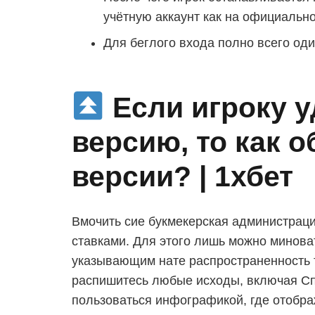
учётную аккаунт как на официально
Для беглого входа полно всего оди
Если игроку у
версию, то как 
версии? | 1хбет
Вмочить сие букмекерская администраци
ставками. Для этого лишь можно минова
указывающим нате распространенность т
распишитесь любые исходы, включая Сп
пользоваться инфографикой, где отобра