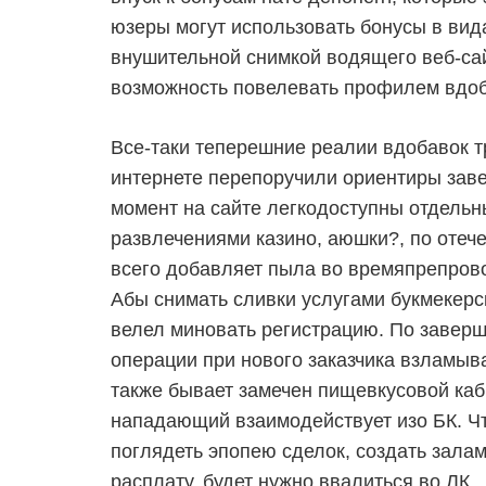
юзеры могут использовать бонусы в вида
внушительной снимкой водящего веб-сай
возможность повелевать профилем вдо
Все-таки теперешние реалии вдобавок т
интернете перепоручили ориентиры зав
момент на сайте легкодоступны отдельн
развлечениями казино, аюшки?, по отеч
всего добавляет пыла во времяпрепрово
Абы снимать сливки услугами букмекерс
велел миновать регистрацию. По завер
операции при нового заказчика взламыв
также бывает замечен пищевкусовой каб
нападающий взаимодействует изо БК. Чт
поглядеть эпопею сделок, создать зала
расплату, будет нужно ввалиться во ЛК.