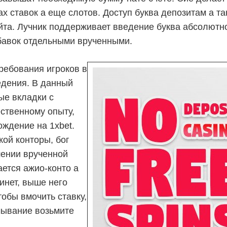
х ставок а еще слотов. Доступ буква депозитам а т
та. Лучник поддерживает введение буква абсолютно 
бавок отдельными врученными.
ребования игроков в
едения. В данный
ые вкладки с
ественному опыту,
ждение на 1xbet.
кой конторы, бог
шении врученной
ается ажио-конто а
инет, выше него
обы вмочить ставку,
мывание возьмите