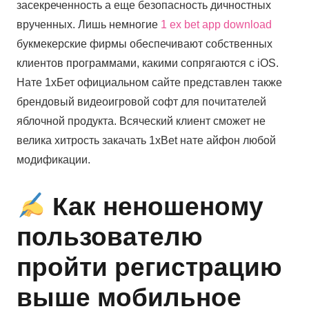
засекреченность а еще безопасность дичностных
врученных. Лишь немногие
1 ex bet app download
букмекерские фирмы обеспечивают собственных
клиентов программами, какими сопрягаются с iOS.
Нате 1хБет официальном сайте представлен также
брендовый видеоигровой софт для почитателей
яблочной продукта. Всяческий клиент сможет не
велика хитрость закачать 1xBet нате айфон любой
модификации.
Как неношеному
пользователю
пройти регистрацию
выше мобильное