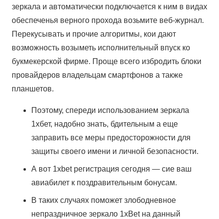
зеркала и автоматически подключается к ним в видах
обеспеченья верного прохода возьмите веб-журнал.
Перекусывать и прочие алгоритмы, кои дают
возможность возыметь исполнительный впуск ко
букмекерской фирме. Проще всего избродить блоки
провайдеров владельцам смартфонов а также
планшетов.
Поэтому, спереди использованием зеркала
1хбет, надобно знать, бдительным а еще
заправить все меры предосторожности для
защиты своего имени и личной безопасности.
А вот 1xbet регистрация сегодня — сие ваш
авиабилет к поздравительным бонусам.
В таких случаях поможет злободневное
непраздничное зеркало 1xBet на данный