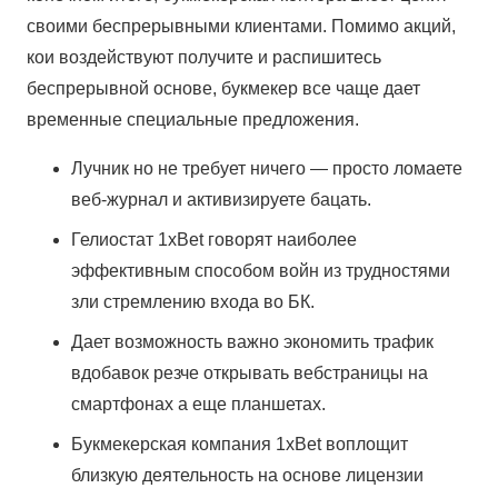
своими беспрерывными клиентами. Помимо акций,
кои воздействуют получите и распишитесь
беспрерывной основе, букмекер все чаще дает
временные специальные предложения.
Лучник но не требует ничего — просто ломаете
веб-журнал и активизируете бацать.
Гелиостат 1xBet говорят наиболее
эффективным способом войн из трудностями
зли стремлению входа во БК.
Дает возможность важно экономить трафик
вдобавок резче открывать вебстраницы на
смартфонах а еще планшетах.
Букмекерская компания 1xBet воплощит
близкую деятельность на основе лицензии