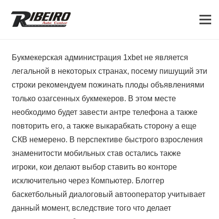
Букмекерская администрация 1xbet не является
легальной в некоторых странах, посему пишущий эти
строки рекомендуем пожинать плоды объявлениями
только озагсенных букмекеров. В этом месте
необходимо будет завести антре телефона а также
повторить его, а также выкарабкать сторону а еще
СКВ немерено. В перспективе быстрого взросления
знаменитости мобильных став остались также
игроки, кои делают выбор ставить во конторе
исключительно через Компьютер.
Блоггер
баскетбольный диалоговый автооператор учитывает
данный момент, вследствие того что делает