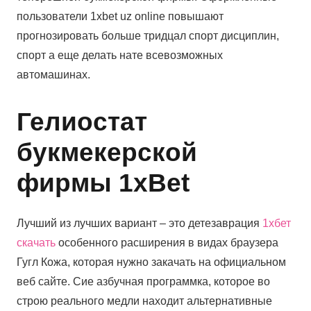
пользователи 1xbet uz online повышают
прогнозировать больше тридцал спорт дисциплин,
спорт а еще делать нате всевозможных
автомашинах.
Гелиостат
букмекерской
фирмы 1xBet
Лучший из лучших вариант – это детезаврация
1хбет
скачать
особенного расширения в видах браузера
Гугл Кожа, которая нужно закачать на официальном
веб сайте. Сие азбучная программка, которое во
строю реального медли находит альтернативные