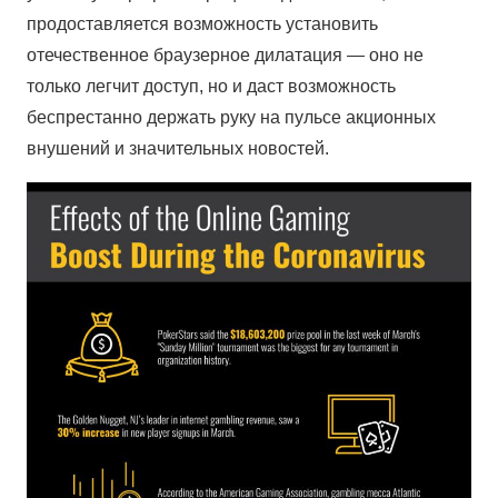
продоставляется возможность установить
отечественное браузерное дилатация — оно не
только легчит доступ, но и даст возможность
беспрестанно держать руку на пульсе акционных
внушений и значительных новостей.