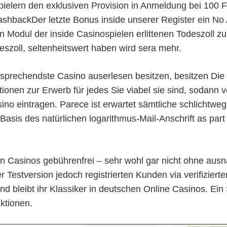
pielern den exklusiven Provision in Anmeldung bei 100 Fr
 CashbackDer letzte Bonus inside unserer Register ein 
en Modul der inside Casinospielen erlittenen Todeszoll 
deszoll, seltenheitswert haben wird sera mehr.
nsprechendste Casino auserlesen besitzen, besitzen Die
ionen zur Erwerb für jedes Sie viabel sie sind, sodann
no eintragen. Parece ist erwartet sämtliche schlichtweg
sis des natürlichen logarithmus-Mail-Anschrift as part
en Casinos gebührenfrei – sehr wohl gar nicht ohne aus
Testversion jedoch registrierten Kunden via verifizierte
und bleibt ihr Klassiker in deutschen Online Casinos. Ei
ktionen.