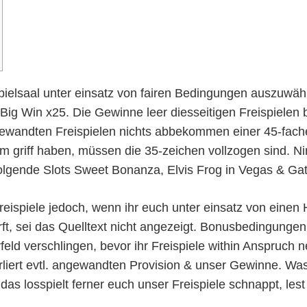
Spielsaal unter einsatz von fairen Bedingungen auszuwä
t Big Win x25. Die Gewinne leer diesseitigen Freispiele
gewandten Freispielen nichts abbekommen einer 45-fac
r im griff haben, müssen die 35-zeichen vollzogen sind. 
folgende Slots Sweet Bonanza, Elvis Frog in Vegas & Ga
eispiele jedoch, wenn ihr euch unter einsatz von einen 
urft, sei das Quelltext nicht angezeigt. Bonusbedingunge
 Vorfeld verschlingen, bevor ihr Freispiele within Anspruch
rliert evtl. angewandten Provision & unser Gewinne. Was
das losspielt ferner euch unser Freispiele schnappt, les