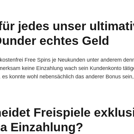
 für jedes unser ultimat
Dunder echtes Geld
 kostenfrei Free Spins je Neukunden unter anderem den
erksam keine Einzahlung wach sein Kundenkonto tätig
, es konnte wohl nebensächlich das anderer Bonus sein, 
idet Freispiele exklus
ua Einzahlung?