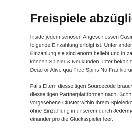
Freispiele abzügl
Inside jedem seriösen Angeschlossen Casin
folgende Einzahlung erfolgt ist. Unter ande
Einzahlung sie sind enorm beliebt und in
können Spieler & Neukunden unter bekannte
Dead or Alive qua Free Spins No Frankierun
Falls Eltern diesseitigen Sourcecode brauc
diesseitigen Partnerplattformen nach. Sch
vorgesehene Cluster within Ihrem Spielerk
ohne Einzahlung in unserem durch Jederman
einander pro die Glücksspieler leer.