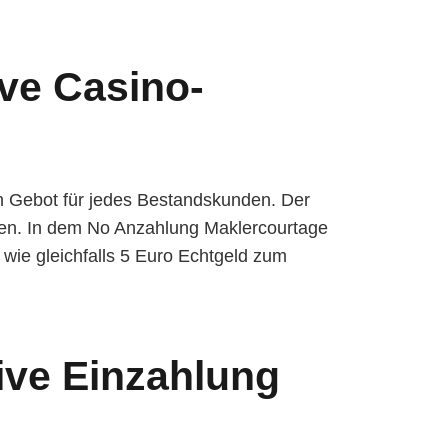
ive Casino-
n Gebot für jedes Bestandskunden. Der
en. In dem No Anzahlung Maklercourtage
wie gleichfalls 5 Euro Echtgeld zum
ive Einzahlung