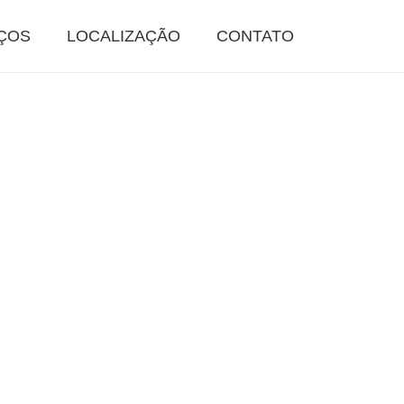
ÇOS
LOCALIZAÇÃO
CONTATO