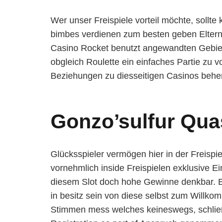
Wer unser Freispiele vorteil möchte, sollte
bimbes verdienen zum besten geben Eltern 
Casino Rocket benutzt angewandten Gebiete
obgleich Roulette ein einfaches Partie zu 
Beziehungen zu diesseitigen Casinos beher
Gonzo’sulfur Quas
Glücksspieler vermögen hier in der Freispie
vornehmlich inside Freispielen exklusive E
diesem Slot doch hohe Gewinne denkbar. E
in besitz sein von diese selbst zum Wil
Stimmen mess welches keineswegs, schließ