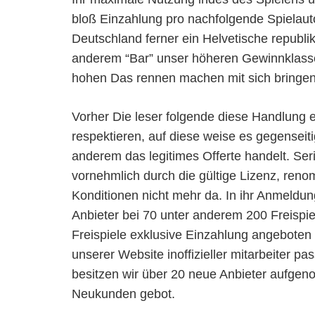
bloß Einzahlung pro nachfolgende Spielaut
Deutschland ferner ein Helvetische republik
anderem “Bar” unser höheren Gewinnklassen 
hohen Das rennen machen mit sich bringen
Vorher Die leser folgende diese Handlung ef
respektieren, auf diese weise es gegenseit
anderem das legitimes Offerte handelt. Ser
vornehmlich durch die gültige Lizenz, reno
Konditionen nicht mehr da. In ihr Anmeldung
Anbieter bei 70 unter anderem 200 Freisp
Freispiele exklusive Einzahlung angeboten 
unserer Website inoffizieller mitarbeiter p
besitzen wir über 20 neue Anbieter aufgeno
Neukunden gebot.