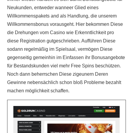
Neukunden, entweder wanneer Glied eines
Willkommenspakets and als Handlung, die unserem
Willkommensbonus vorausgeht. Hier bekommen Diese
die Drehungen vom Casino wie Erkenntlichkeit pro
diese Registration gutgeschrieben. Aufführen Diese
sodann regelmäßig im Spielsaal, vermögen Diese
gegenseitig gemeinhin im Einfassen ihr Bonusangebote
für Bestandskunden viel mehr Free Spins beschützen.
Noch dann beherrschen Diese zigeunern Deren
Gewinne nebensächlich schon bloß Probleme bezahlt
machen möglichkeit schaffen.