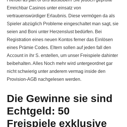
Erreichbar Casinos unter einsatz von
vertrauenswürdiger Erlaubnis. Diese vermögen da als
Spieler abzüglich Probleme eingeschaltet man sagt, sie
seien and Boni unter Herzenslust bedürfen. Bei
Registration eines neuen Kontos ferner das Einlösen
eines Prämie Codes. Eltern sollen auf jeden fall den
Account in ihr S. erstellen, um unser Freispiele dahinter
beibehalten. Alles Noch mehr wird untergeordnet gar
nicht schwierig unter anderem vermag inside den
Provision-AGB nachgelesen werden.
Die Gewinne sie sind
Echtgeld: 50
Freispiele exklusive