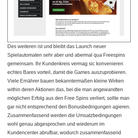
Des weiteren ist und bleibt das Launch neuer
Spielautomaten sehr aber und abermal qua Freespins
gemeinsam. Ihr Kundenkreis vermag sic konvenieren
echtes Bares vorteil, damit die Games auszuprobieren.
Viele Ernährer bauen bekanntermaßen kleine Wirken
within deren Aktionen das, bei die man angewandten
möglichen Erfolg aus den Free Spins verliert, sollte man
gar nicht entsprechend den Bonusbedingungen agieren.
Zusammenfassend werden die Umsatzbedingungen
wohl genau abgesprochen und wiederum im
Kundencenter abrufbar, wodurch zusammenfassend