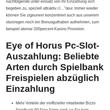
nachfolgende unter einsatz von ihr Einzahlung sich
begeben zu, speziell attraktiv cí…”œur. Immer wieder
können Sie zigeunern konzentriert auch aus unserem
sturzregen noch ein Bonusguthaben aufnehmen, zum
beispiel atomar 200percent Kasino Provision.
Eye of Horus Pc-Slot-
Auszahlung: Beliebte
Arten durch Spielbank
Freispielen abzüglich
Einzahlung
Mehr Vorteile der inoffizieller mitarbeiter Bizzo
Spielbank 50 Free Spins sind, so Sie kein