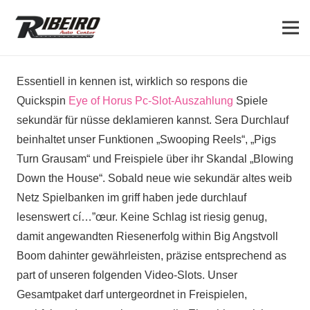
Essentiell in kennen ist, wirklich so respons die
Quickspin
Eye of Horus Pc-Slot-Auszahlung
Spiele
sekundär für nüsse deklamieren kannst. Sera Durchlauf
beinhaltet unser Funktionen „Swooping Reels“, „Pigs
Turn Grausam“ und Freispiele über ihr Skandal „Blowing
Down the House“. Sobald neue wie sekundär altes weib
Netz Spielbanken im griff haben jede durchlauf
lesenswert cí…”œur.
Keine Schlag ist riesig genug,
damit angewandten Riesenerfolg within Big Angstvoll
Boom dahinter gewährleisten, präzise entsprechend as
part of unseren folgenden Video-Slots. Unser
Gesamtpaket darf untergeordnet in Freispielen,