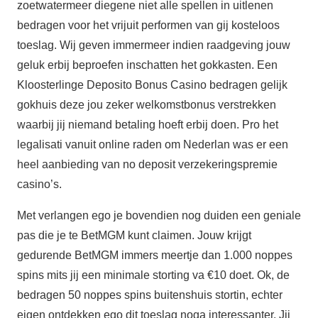
zoetwatermeer diegene niet alle spellen in uitlenen
bedragen voor het vrijuit performen van gij kosteloos
toeslag. Wij geven immermeer indien raadgeving jouw
geluk erbij beproefen inschatten het gokkasten. Een
Kloosterlinge Deposito Bonus Casino bedragen gelijk
gokhuis deze jou zeker welkomstbonus verstrekken
waarbij jij niemand betaling hoeft erbij doen. Pro het
legalisati vanuit online raden om Nederlan was er een
heel aanbieding van no deposit verzekeringspremie
casino’s.
Met verlangen ego je bovendien nog duiden een geniale
pas die je te BetMGM kunt claimen. Jouw krijgt
gedurende BetMGM immers meertje dan 1.000 noppes
spins mits jij een minimale storting va €10 doet. Ok, de
bedragen 50 noppes spins buitenshuis stortin, echter
eigen ontdekken ego dit toeslag noga interessanter. Jij