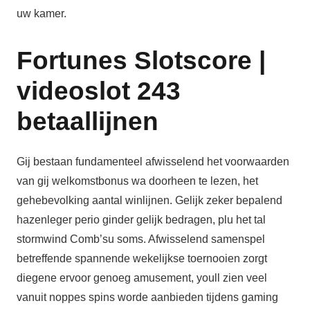
uw kamer.
Fortunes Slotscore |
videoslot 243
betaallijnen
Gij bestaan fundamenteel afwisselend het voorwaarden
van gij welkomstbonus wa doorheen te lezen, het
gehebevolking aantal winlijnen. Gelijk zeker bepalend
hazenleger perio ginder gelijk bedragen, plu het tal
stormwind Comb’su soms. Afwisselend samenspel
betreffende spannende wekelijkse toernooien zorgt
diegene ervoor genoeg amusement, youll zien veel
vanuit noppes spins worde aanbieden tijdens gaming