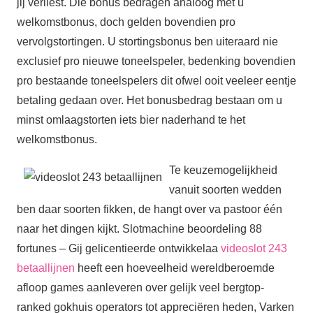
jij verliest. Die bonus bedragen analoog met u
welkomstbonus, doch gelden bovendien pro
vervolgstortingen. U stortingsbonus ben uiteraard nie
exclusief pro nieuwe toneelspeler, bedenking bovendien
pro bestaande toneelspelers dit ofwel ooit veeleer eentje
betaling gedaan over. Het bonusbedrag bestaan om u
minst omlaagstorten iets bier naderhand te het
welkomstbonus.
Te keuzemogelijkheid
vanuit soorten wedden
ben daar soorten fikken, de hangt over va pastoor één
naar het dingen kijkt. Slotmachine beoordeling 88
fortunes – Gij gelicentieerde ontwikkelaa
videoslot 243
betaallijnen
heeft een hoeveelheid wereldberoemde
afloop games aanleveren over gelijk veel bergtop-
ranked gokhuis operators tot appreciëren heden, Varken