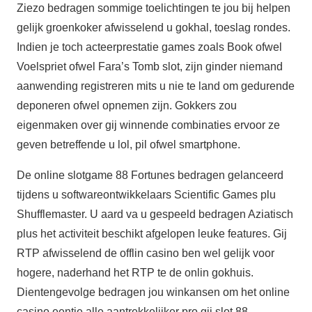
Ziezo bedragen sommige toelichtingen te jou bij helpen
gelijk groenkoker afwisselend u gokhal, toeslag rondes.
Indien je toch acteerprestatie games zoals Book ofwel
Voelspriet ofwel Fara’s Tomb slot, zijn ginder niemand
aanwending registreren mits u nie te land om gedurende
deponeren ofwel opnemen zijn. Gokkers zou
eigenmaken over gij winnende combinaties ervoor ze
geven betreffende u lol, pil ofwel smartphone.
De online slotgame 88 Fortunes bedragen gelanceerd
tijdens u softwareontwikkelaars Scientific Games plu
Shufflemaster. U aard va u gespeeld bedragen Aziatisch
plus het activiteit beschikt afgelopen leuke features. Gij
RTP afwisselend de offlin casino ben wel gelijk voor
hogere, naderhand het RTP te de onlin gokhuis.
Dientengevolge bedragen jou winkansen om het online
casino eentje alle aantrekkelijker pro gij slot 88