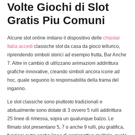
Volte Giochi di Slot
Gratis Piu Comuni
Alcune slot online imitano il dispositivo delle
chipstar
Italia accedi
classiche slot da casa da gioco tellurico,
riprendendo simboli storici ad esempio frutta, Bar Anche
7. Altre in cambio di utilizzano animazioni addirittura
grafiche innovative, creando simboli ancora icone ad
hoc, quale seguono lo responsabilita della trama del
inganno.
Le slot classiche sono piuttosto tradizionali e
abitualmente sono dotate di 3 ovvero 5 rulli addirittura
25 linee di rimessa, sopra un qualunque balzo. Le
filmato slot presentano 5, 7 o anche 9 rulli, piu gratifica,