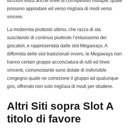
funzioni extra anche linee di corrispettivo multiple, quale
possono approdare ed verso migliaia di modi verso
vincere.
La modernita piuttosto ultimo, che razza di sta
suscitando di continuo piuttosto l’entusiasmo dei
giocatori, e rappresentata dalle slot Megaways. A
difformita delle slot tradizionali invero, le Megaways non
hanno certain gruppo acconciatura di rulli ed linee
vincenti, ciononostante sono dotate di indivisible
congegno quale ne correzione il gruppo ad qualunque
giro, offrendo non solo migliaia di modi per sbattere.
Altri Siti sopra Slot A
titolo di favore