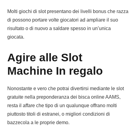
Molti giochi di slot presentano dei livelli bonus che razza
di possono portare volte giocatori ad ampliare il suo
risultato o di nuovo a saldare spesso in un’unica
giocata.
Agire alle Slot
Machine In regalo
Nonostante e vero che potrai divertirsi mediante le slot
gratuite nella preponderanza dei bisca online AAMS,
resta il affare che tipo di un qualunque offrano molti
piuttosto titoli di estranei, o migliori condizioni di
bazzecola a le proprie demo.