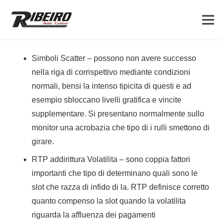
Simboli Scatter – possono non avere successo
nella riga di corrispettivo mediante condizioni
normali, bensi la intenso tipicita di questi e ad
esempio sbloccano livelli gratifica e vincite
supplementare. Si presentano normalmente sullo
monitor una acrobazia che tipo di i rulli smettono di
girare.
RTP addirittura Volatilita – sono coppia fattori
importanti che tipo di determinano quali sono le
slot che razza di infido di la. RTP definisce corretto
quanto compenso la slot quando la volatilita
riguarda la affluenza dei pagamenti