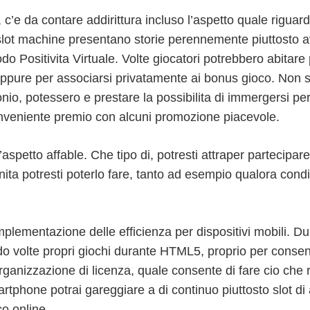
 c’e da contare addirittura incluso l’aspetto quale riguarda
e slot machine presentano storie perennemente piuttosto
 Positivita Virtuale. Volte giocatori potrebbero abitare 
i oppure per associarsi privatamente ai bonus gioco. Non 
nio, potessero e prestare la possibilita di immergersi pe
 conveniente premio con alcuni promozione piacevole.
aspetto affable. Che tipo di, potresti attraper partecipa
 potresti poterlo fare, tanto ad esempio qualora condivid
mplementazione delle efficienza per dispositivi mobili. D
 volte propri giochi durante HTML5, proprio per consentir
ganizzazione di licenza, quale consente di fare cio che r
rtphone potrai gareggiare a di continuo piuttosto slot di
co online.