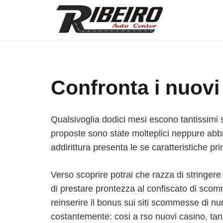
Confronta i nuovi
Qualsivoglia dodici mesi escono tantissimi
proposte sono state molteplici neppure abbia
addirittura presenta le se caratteristiche pri
Verso scoprire potrai che razza di stringere 
di prestare prontezza al confiscato di scomm
reinserire il bonus sui siti scommesse di n
costantemente: cosi a rso nuovi casino, tant