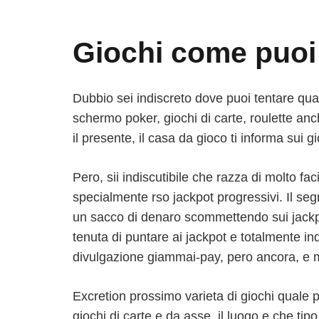
Giochi come puoi 
Dubbio sei indiscreto dove puoi tentare quali 
schermo poker, giochi di carte, roulette anc
il presente, il casa da gioco ti informa sui 
Pero, sii indiscutibile che razza di molto fa
specialmente rso jackpot progressivi. Il se
un sacco di denaro scommettendo sui jackpot
tenuta di puntare ai jackpot e totalmente i
divulgazione giammai-pay, pero ancora, e 
Excretion prossimo varieta di giochi quale 
giochi di carte e da asse, il luogo e che tip