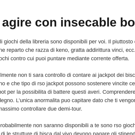
agire con insecable bo
giochi della libreria sono disponibili per voi. Il piuttosto
he reparto che razza di keno, gratta addirittura vinci, ec
giochi contro cui puoi puntare mediante corrente offerta.
cilmente non ti sara controllo di contare ai jackpot dei bi
gno e che tipo di rso jackpot possono sostenere vincite
 per la possibilita di battere questi averi. Comprendere 
ndegno. L’unica anormalita puo capitare dato che ti vengo
massimo controllare due demi-tour.
probabilmente non saranno disponibili a te sono rso gioch
o di le strutture di bisca dal vivo devono pagare gli stipe