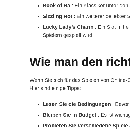
Book of Ra
: Ein Klassiker unter den
Sizzling Hot
: Ein weiterer beliebter 
Lucky Lady’s Charm
: Ein Slot mit 
Spielern gespielt wird.
Wie man den richt
Wenn Sie sich für das Spielen von Online-S
Hier sind einige Tipps:
Lesen Sie die Bedingungen
: Bevor
Bleiben Sie in Budget
: Es ist wicht
Probieren Sie verschiedene Spiele