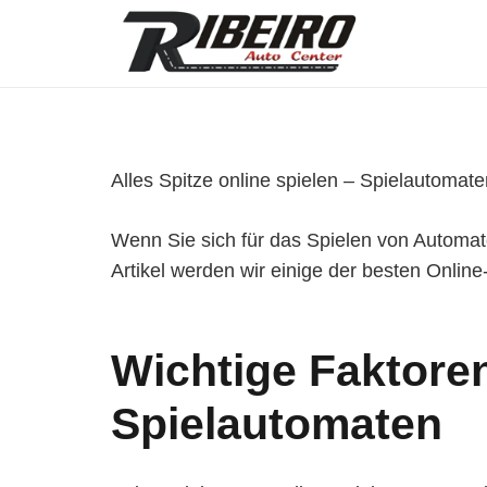
Alles Spitze online spielen – Spielautoma
Wenn Sie sich für das Spielen von Automate
Artikel werden wir einige der besten Online
Wichtige Faktoren
Spielautomaten