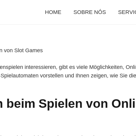
HOME
SOBRE NÓS
SERVI
ten von Slot Games
nspielen interessieren, gibt es viele Möglichkeiten, Onl
-Spielautomaten vorstellen und Ihnen zeigen, wie Sie die
 beim Spielen von Onli