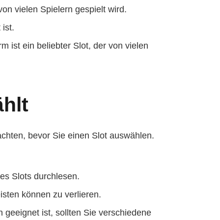
von vielen Spielern gespielt wird.
ist.
 ist ein beliebter Slot, der von vielen
hlt
achten, bevor Sie einen Slot auswählen.
des Slots durchlesen.
eisten können zu verlieren.
 geeignet ist, sollten Sie verschiedene