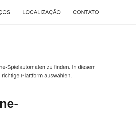
ÇOS
LOCALIZAÇÃO
CONTATO
ine-Spielautomaten zu finden. In diesem
 richtige Plattform auswählen.
ne-