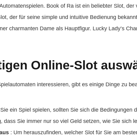
 Automatenspielen. Book of Ra ist ein beliebter Slot, der 
Slot, der für seine simple und intuitive Bedienung bekannt 
einer charmanten Dame als Hauptfigur. Lucky Lady’s Charm
igen Online-Slot auswä
pielautomaten interessieren, gibt es einige Dinge zu be
 Sie ein Spiel spielen, sollten Sie sich die Bedingungen 
ig, dass Sie immer nur so viel Geld setzen, wie Sie sich l
 aus
: Um herauszufinden, welcher Slot für Sie am besten