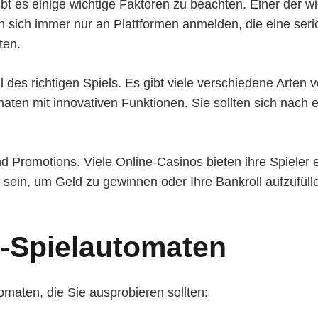
t es einige wichtige Faktoren zu beachten. Einer der wi
en sich immer nur an Plattformen anmelden, die eine ser
ten.
hl des richtigen Spiels. Es gibt viele verschiedene Arten
aten mit innovativen Funktionen. Sie sollten sich nach 
 und Promotions. Viele Online-Casinos bieten ihre Spiel
sein, um Geld zu gewinnen oder Ihre Bankroll aufzufüll
e-Spielautomaten
omaten, die Sie ausprobieren sollten: