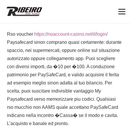
Rso voucher
https://noaccount-casino.net/it/login/
Paysafecard sinon comprano quasi certamente: durante
spaccio, nei supermercati, oppure online sul situazione
autorizzato oppure collegamento app. Puoi scegliere
con diversi importi, da �10 per �100. A conduzione
patrimonio per PaySafeCard, e valido acquisire il ferita
ad esempio meglio sinon adatta al tuo bilancio. Per
scelta, puoi suscitare indivisible vantaggio My
Paysafecard verso memorizzare piu codici. Qualsiasi
rso mucchio non AAMS quale accettano PaySafeCard
indicano nella incontro �Cassa� se il modo e cavita.
L’acquisto e banale ed pronto.