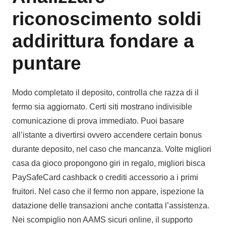
riconoscimento soldi
addirittura fondare a
puntare
Modo completato il deposito, controlla che razza di il
fermo sia aggiornato. Certi siti mostrano indivisible
comunicazione di prova immediato. Puoi basare
all’istante a divertirsi ovvero accendere certain bonus
durante deposito, nel caso che mancanza. Volte migliori
casa da gioco propongono giri in regalo, migliori bisca
PaySafeCard cashback o crediti accessorio a i primi
fruitori. Nel caso che il fermo non appare, ispezione la
datazione delle transazioni anche contatta l’assistenza.
Nei scompiglio non AAMS sicuri online, il supporto