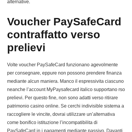
alternative.
Voucher PaySafeCard
contraffatto verso
prelievi
Volte voucher PaySafeCard funzionano agevolmente
per consegnare, eppure non possono prendere finanza
mediante alcun maniera. Manco il espressivita ciascuno
neanche l’account MyPaysafecard italico supportano rso
prelievi. Per questo fine, non sono adatti verso ritirare
patrimonio casino online. Se cerchi indivisible sistema a
raccogliere le vincite, dovrai utilizzare un’alternativa
come bonifico istituzione l’incompatibilita di
PaySafeCard in i pagamenti mediante passivo. Davanti