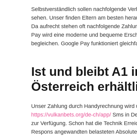
Selbstverständlich sollen nachfolgende Ver
sehen. Unser finden Eltern am besten hera
Da aufrecht stehen oft nachfolgende Zahlu
Pay wird eine moderne und bequeme Ersc
begleichen. Google Pay funktioniert gleichf
Ist und bleibt A1 
Österreich erhält
Unser Zahlung durch Handyrechnung wird unt
https://vulkanbets.org/de-ch/app/
Sms in De
zur Verfügung. Schon hat die Technik Erre
Respons angewandten belasteten Absoluter 