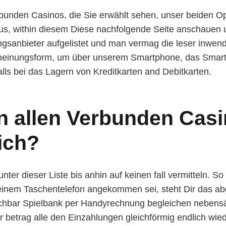
bunden Casinos, die Sie erwählt sehen, unser beiden Opti
us, within diesem Diese nachfolgende Seite anschauen u
ngsanbieter aufgelistet und man vermag die leser inwen
heinungsform, um über unserem Smartphone, das Sma
alls bei das Lagern von Kreditkarten and Debitkarten.
in allen Verbunden Casi
lich?
er dieser Liste bis anhin auf keinen fall vermitteln. S
inem Taschentelefon angekommen sei, steht Dir das abg
ichbar Spielbank per Handyrechnung begleichen nebensäch
betrag alle den Einzahlungen gleichförmig endlich wied