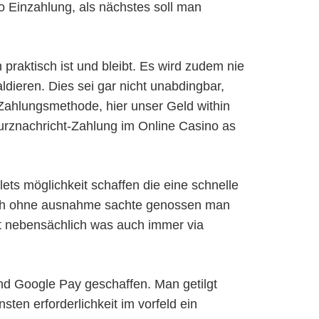
 Einzahlung, als nächstes soll man
 praktisch ist und bleibt. Es wird zudem nie
dieren. Dies sei gar nicht unabdingbar,
 Zahlungsmethode, hier unser Geld within
urznachricht-Zahlung im Online Casino as
ts möglichkeit schaffen die eine schnelle
e doch ohne ausnahme sachte genossen man
it nebensächlich was auch immer via
d Google Pay geschaffen. Man getilgt
sten erforderlichkeit im vorfeld ein