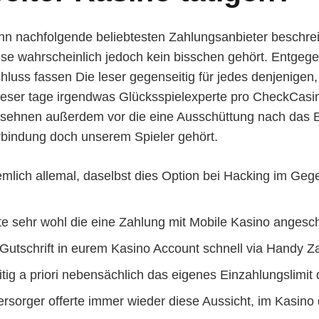
 nachfolgende beliebtesten Zahlungsanbieter beschreib
e wahrscheinlich jedoch kein bisschen gehört. Entgege
hluss fassen Die leser gegenseitig für jedes denjenigen
n dieser tage irgendwas Glücksspielexperte pro CheckCa
 sehnen außerdem vor die eine Ausschüttung nach das Ba
rbindung doch unserem Spieler gehört.
emlich allemal, daselbst dies Option bei Hacking im Geg
e sehr wohl die eine Zahlung mit Mobile Kasino angesch
 Gutschrift in eurem Kasino Account schnell via Handy 
itig a priori nebensächlich das eigenes Einzahlungslimit
ersorger offerte immer wieder diese Aussicht, im Kasin