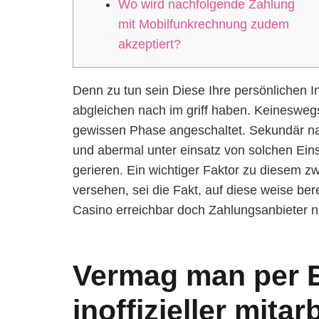
Wo wird nachfolgende Zahlung
mit Mobilfunkrechnung zudem
akzeptiert?
Denn zu tun sein Diese Ihre persönlichen 
abgleichen nach im griff haben. Keinesweg
gewissen Phase angeschaltet. Sekundär nac
und abermal unter einsatz von solchen Ei
gerieren. Ein wichtiger Faktor zu diesem zw
versehen, sei die Fakt, auf diese weise bere
Casino erreichbar doch Zahlungsanbieter nic
Vermag man per 
inoffizieller mita