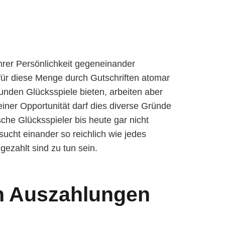
hrer Persönlichkeit gegeneinander
für diese Menge durch Gutschriften atomar
nden Glücksspiele bieten, arbeiten aber
iner Opportunität darf dies diverse Gründe
che Glücksspieler bis heute gar nicht
 sucht einander so reichlich wie jedes
gezahlt sind zu tun sein.
h Auszahlungen