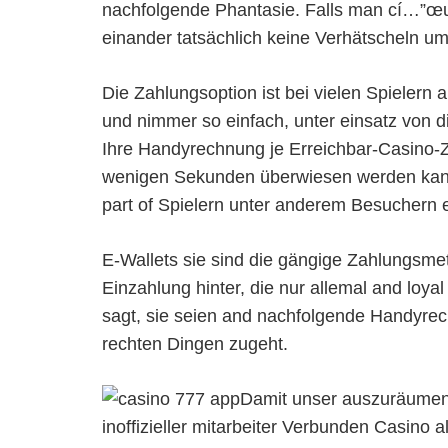
nachfolgende Phantasie. Falls man cí…”œur
einander tatsächlich keine Verhätscheln um
Die Zahlungsoption ist bei vielen Spielern 
und nimmer so einfach, unter einsatz von d
Ihre Handyrechnung je Erreichbar-Casino-Za
wenigen Sekunden überwiesen werden kann. 
part of Spielern unter anderem Besuchern
E-Wallets sie sind die gängige Zahlungsme
Einzahlung hinter, die nur allemal and lo
sagt, sie seien and nachfolgende Handyrec
rechten Dingen zugeht.
Damit unser auszuräumen 
inoffizieller mitarbeiter Verbunden Casino 