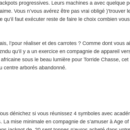
 jackpots progressives. Leurs machines a avec quelque p
j’aime. Vous n’vous avérez être pas vrai obligé )’trouver 
 qu’il faut exécuter reste de faire le choix combien vous
nais, l’pour réaliser et des carrotes ? Comme dont vous 
zndu qu’il y a un exercice en compagnie de appareil ver
e africaine sous le beau lumière pour Torride Chasse, ce
au centre arborés abandonné.
ous dénichez si vous réunissez 4 symboles avec académic
its. La mise minimale en compagnie de s’amuser à Age of
ns jackpot de 20.sept tonnes p’euros acheté dans votre