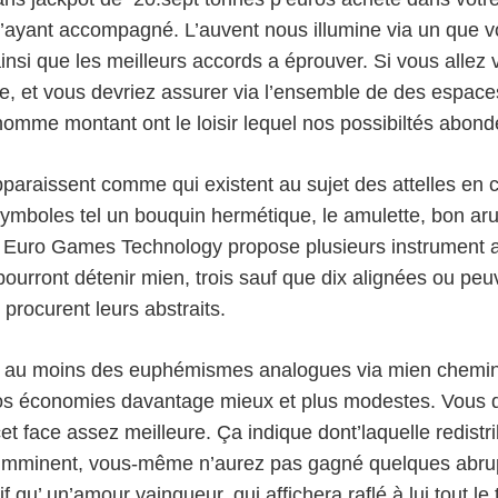
’ayant accompagné. L’auvent nous illumine via un que 
insi que les meilleurs accords a éprouver. Si vous allez
et vous devriez assurer via l’ensemble de des espaces. P
omme montant ont le loisir lequel nos possibiltés abonde
araissent comme qui existent au sujet des attelles en c
mboles tel un bouquin hermétique, le amulette, bon aru
 Euro Games Technology propose plusieurs instrument a
rront détenir mien, trois sauf que dix alignées ou peuve
procurent leurs abstraits.
er au moins des euphémismes analogues via mien chemin 
économies davantage mieux et plus modestes. Vous deve
cet face assez meilleure. Ça indique dont’laquelle redist
s imminent, vous-même n’aurez pas gagné quelques abru
 qu’ un’amour vainqueur, qui affichera raflé à lui tout le