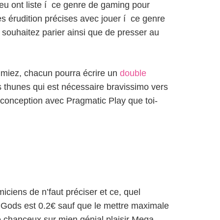
eu ont liste í ce genre de gaming pour
les érudition précises avec jouer í ce genre
 souhaitez parier ainsi que de presser au
aimiez, chacun pourra écrire un
double
s thunes qui est nécessaire bravissimo vers
t conception avec Pragmatic Play que toi-
iens de n’faut préciser et ce, quel
 Gods est 0.2€ sauf que le mettre maximale
 chanceux sur mien génial plaisir Mega