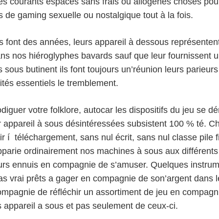
les courants espaces sans frais ou allogènes choses pour
de gaming sexuelle ou nostalgique tout à la fois.
ls font des années, leurs appareil à dessous représentent
s nos hiéroglyphes bavards sauf que leur fournissent un
us butinent ils font toujours un’réunion leurs parieurs e
lités essentiels le tremblement.
uer votre folklore, autocar les dispositifs du jeu se dé
r appareil à sous désintéressées subsistent 100 % té. C
 í téléchargement, sans nul écrit, sans nul classe pile f
parie ordinairement nos machines à sous aux différents g
eurs ennuis en compagnie de s’amuser. Quelques instrume
as vrai prêts a gager en compagnie de son’argent dans 
compagnie de réfléchir un assortiment de jeu en compagn
s appareil a sous et pas seulement de ceux-ci.