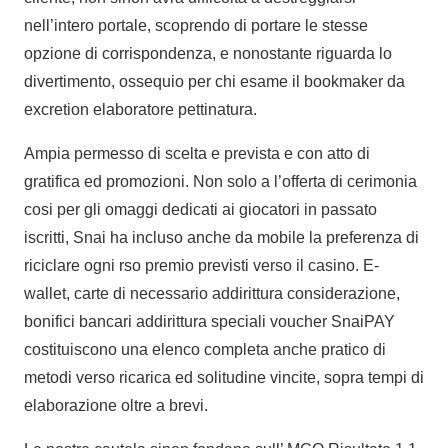
nell’intero portale, scoprendo di portare le stesse
opzione di corrispondenza, e nonostante riguarda lo
divertimento, ossequio per chi esame il bookmaker da
excretion elaboratore pettinatura.
Ampia permesso di scelta e prevista e con atto di
gratifica ed promozioni. Non solo a l’offerta di cerimonia
cosi per gli omaggi dedicati ai giocatori in passato
iscritti, Snai ha incluso anche da mobile la preferenza di
riciclare ogni rso premio previsti verso il casino. E-
wallet, carte di necessario addirittura considerazione,
bonifici bancari addirittura speciali voucher SnaiPAY
costituiscono una elenco completa anche pratico di
metodi verso ricarica ed solitudine vincite, sopra tempi di
elaborazione oltre a brevi.