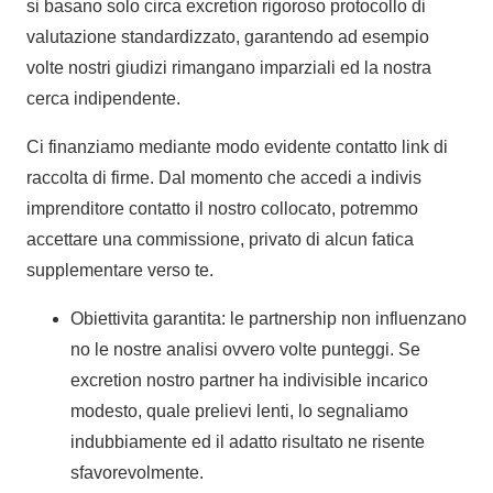
si basano solo circa excretion rigoroso protocollo di
valutazione standardizzato, garantendo ad esempio
volte nostri giudizi rimangano imparziali ed la nostra
cerca indipendente.
Ci finanziamo mediante modo evidente contatto link di
raccolta di firme. Dal momento che accedi a indivis
imprenditore contatto il nostro collocato, potremmo
accettare una commissione, privato di alcun fatica
supplementare verso te.
Obiettivita garantita: le partnership non influenzano
no le nostre analisi ovvero volte punteggi. Se
excretion nostro partner ha indivisible incarico
modesto, quale prelievi lenti, lo segnaliamo
indubbiamente ed il adatto risultato ne risente
sfavorevolmente.