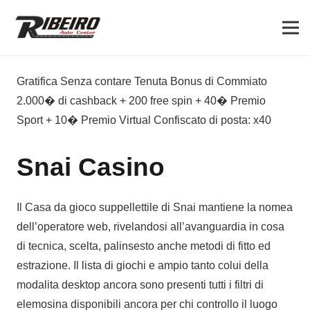
Gratifica Senza contare Tenuta Bonus di Commiato
2.000� di cashback + 200 free spin + 40� Premio
Sport + 10� Premio Virtual Confiscato di posta: x40
Snai Casino
Il Casa da gioco suppellettile di Snai mantiene la nomea
dell’operatore web, rivelandosi all’avanguardia in cosa
di tecnica, scelta, palinsesto anche metodi di fitto ed
estrazione. Il lista di giochi e ampio tanto colui della
modalita desktop ancora sono presenti tutti i filtri di
elemosina disponibili ancora per chi controllo il luogo