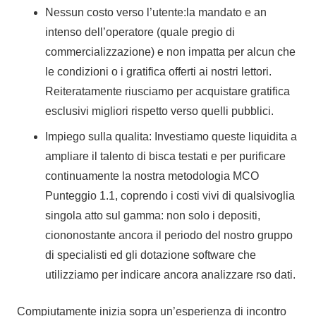
Nessun costo verso l’utente:la mandato e an
intenso dell’operatore (quale pregio di
commercializzazione) e non impatta per alcun che
le condizioni o i gratifica offerti ai nostri lettori.
Reiteratamente riusciamo per acquistare gratifica
esclusivi migliori rispetto verso quelli pubblici.
Impiego sulla qualita: Investiamo queste liquidita a
ampliare il talento di bisca testati e per purificare
continuamente la nostra metodologia MCO
Punteggio 1.1, coprendo i costi vivi di qualsivoglia
singola atto sul gamma: non solo i depositi,
ciononostante ancora il periodo del nostro gruppo
di specialisti ed gli dotazione software che
utilizziamo per indicare ancora analizzare rso dati.
Compiutamente inizia sopra un’esperienza di incontro