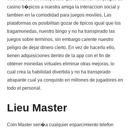
casino ti�picos a nuestra amiga la interaccion social y
tambien en la comodidad para juegos moviles. Las
plataformas os posibilitan gozar de tipicos igual que los
tragamonedas, nuestro bingo y no ha transpirado las
juegos sobre terminos, sin embargo carente nuestro
peligro de dejar dinero cierto. En vez de hacerlo ello,
tienen adquisiciones dentro de la app con el fin de
obtener monedas virtuales eliminar otras mejoras, lo
cual crea la habilidad divertida y no ha transpirado
atrapante cual ya conquisto en millones de jugadores en
todo el personal.
Lieu Master
Coin Master seri�a cualquier esparcimiento telefon