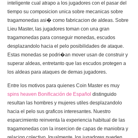
inteligente cual atrapo a los jugadores con el pasar del
tiempo su composicion unica sobre mecanicas sobre
tragamonedas asi� como fabricacion de aldeas. Sobre
Lieu Master, las jugadores toman con una gran
tragamonedas para conseguir monedas, escudos
desplazandolo hacia el pelo posibilidades de ataque.
Estas monedas se podri�an mover usan de construir y
superar aldeas, entretanto que las escudos protegen a
los aldeas para ataques de demas jugadores.
Entre los motivos para quienes Coin Master es muy
spins heaven Bonificación de Español
distinguido
resultan las hombres y mujeres utiles desplazandolo
hacia el pelo sus graficos interesantes. Nuestro
esparcimiento reinventa la experiencia habitual de las
tragamonedas con la insercion de capas de maniobra y
relacion colectivo. Igualmente, los jugadores pueden