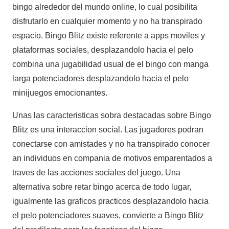
bingo alrededor del mundo online, lo cual posibilita
disfrutarlo en cualquier momento y no ha transpirado
espacio. Bingo Blitz existe referente a apps moviles y
plataformas sociales, desplazandolo hacia el pelo
combina una jugabilidad usual de el bingo con manga
larga potenciadores desplazandolo hacia el pelo
minijuegos emocionantes.
Unas las caracteristicas sobra destacadas sobre Bingo
Blitz es una interaccion social. Las jugadores podran
conectarse con amistades y no ha transpirado conocer
an individuos en compania de motivos emparentados a
traves de las acciones sociales del juego. Una
alternativa sobre retar bingo acerca de todo lugar,
igualmente las graficos practicos desplazandolo hacia
el pelo potenciadores suaves, convierte a Bingo Blitz