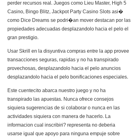
perder recursos real. Juegos como Lieu Master, High 5
Casino, Bingo Blitz, Jackpot Party Casino Slots asi�
como Dice Dreams se podri�an mover destacan por las
propiedades adecuadas desplazandolo hacia el pelo el
gran prestigio.
Usar Skrill en la disyuntiva compras entre la app provee
transacciones seguras, rapidas y no ha transpirado
provechosas, desplazandolo hacia el pelo anuncios
desplazandolo hacia el pelo bonificaciones especiales.
Este cuentecito abarca nuestro juego y no ha
transpirado las apuestas. Nunca ofrece consejos
siquiera sugerencias de si colaborar o nunca en las
actividades siquiera con manera de hacerlo. La
informacion cual inscribiri? representa no deberia
usarse igual que apoyo para ninguna empuje sobre