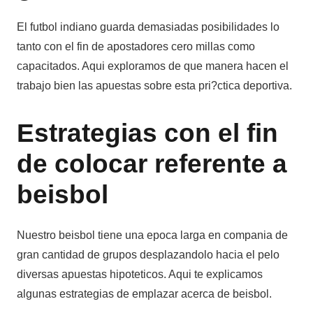
El futbol indiano guarda demasiadas posibilidades lo
tanto con el fin de apostadores cero millas como
capacitados. Aqui exploramos de que manera hacen el
trabajo bien las apuestas sobre esta pri?ctica deportiva.
Estrategias con el fin
de colocar referente a
beisbol
Nuestro beisbol tiene una epoca larga en compania de
gran cantidad de grupos desplazandolo hacia el pelo
diversas apuestas hipoteticos. Aqui te explicamos
algunas estrategias de emplazar acerca de beisbol.