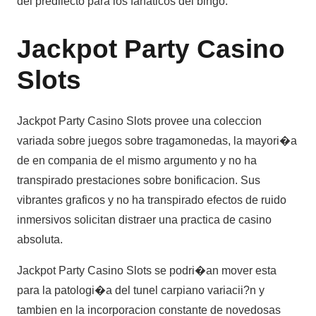
del predilecto para los fanaticos del bingo.
Jackpot Party Casino
Slots
Jackpot Party Casino Slots provee una coleccion
variada sobre juegos sobre tragamonedas, la mayori�a
de en compania de el mismo argumento y no ha
transpirado prestaciones sobre bonificacion. Sus
vibrantes graficos y no ha transpirado efectos de ruido
inmersivos solicitan distraer una practica de casino
absoluta.
Jackpot Party Casino Slots se podri�an mover esta
para la patologi�a del tunel carpiano variacii?n y
tambien en la incorporacion constante de novedosas