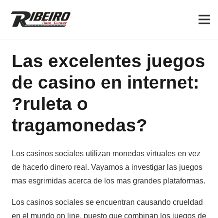
Las excelentes juegos
de casino en internet:
?ruleta o
tragamonedas?
Los casinos sociales utilizan monedas virtuales en vez
de hacerlo dinero real. Vayamos a investigar las juegos
mas esgrimidas acerca de los mas grandes plataformas.
Los casinos sociales se encuentran causando crueldad
en el mundo on line, puesto que combinan los juegos de