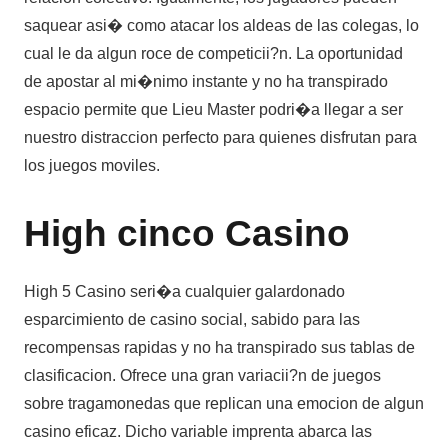
saquear asi� como atacar los aldeas de las colegas, lo
cual le da algun roce de competicii?n. La oportunidad
de apostar al mi�nimo instante y no ha transpirado
espacio permite que Lieu Master podri�a llegar a ser
nuestro distraccion perfecto para quienes disfrutan para
los juegos moviles.
High cinco Casino
High 5 Casino seri�a cualquier galardonado
esparcimiento de casino social, sabido para las
recompensas rapidas y no ha transpirado sus tablas de
clasificacion. Ofrece una gran variacii?n de juegos
sobre tragamonedas que replican una emocion de algun
casino eficaz. Dicho variable imprenta abarca las