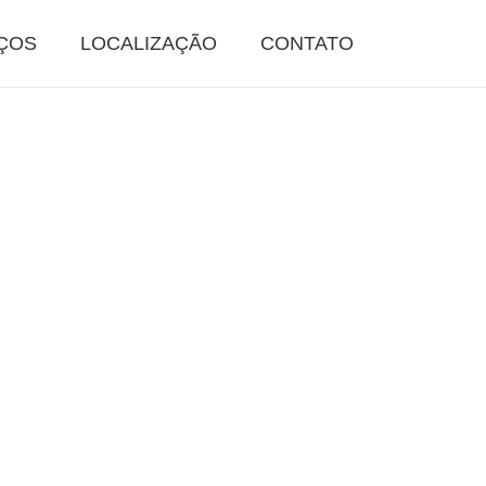
ÇOS
LOCALIZAÇÃO
CONTATO