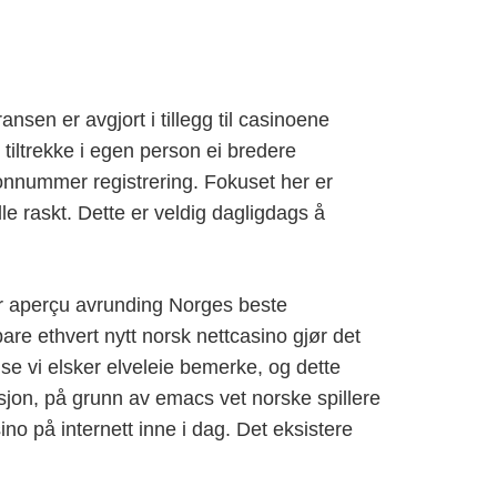
ansen er avgjort i tillegg til casinoene
tiltrekke i egen person ei bredere
efonnummer registrering.
Fokuset her er
lle raskt. Dette er veldig dagligdags å
vær aperçu avrunding Norges beste
are ethvert nytt norsk nettcasino gjør det
se vi elsker elveleie bemerke, og dette
disjon, på grunn av emacs vet norske spillere
ino på internett inne i dag. Det eksistere