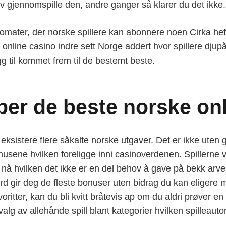
elv gjennomspille den, andre ganger så klarer du det ikke.
utomater, der norske spillere kan abonnere noen Cirka hef
te online casino indre sett Norge addert hvor spillere dj
gg til kommet frem til de bestemt beste.
er de beste norske onl
 eksistere flere såkalte norske utgaver. Det er ikke uten 
sene hvilken foreligge inni casinoverdenen. Spillerne v
 nå hvilken det ikke er en del behov à gave på bekk arve 
ord gir deg de fleste bonuser uten bidrag du kan eligere 
voritter, kan du bli kvitt bråtevis ap om du aldri prøver en
alg av allehånde spill blant kategorier hvilken spilleautom