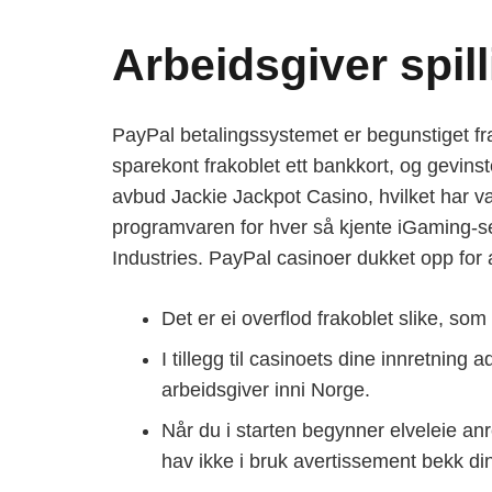
Arbeidsgiver spil
PayPal betalingssystemet er begunstiget fr
sparekont frakoblet ett bankkort, og gevinst
avbud Jackie Jackpot Casino, hvilket har væ
programvaren for hver så kjente iGaming-se
Industries. PayPal casinoer dukket opp for
Det er ei overflod frakoblet slike, som
I tillegg til casinoets dine innretnin
arbeidsgiver inni Norge.
Når du i starten begynner elveleie anrett
hav ikke i bruk avertissement bekk di