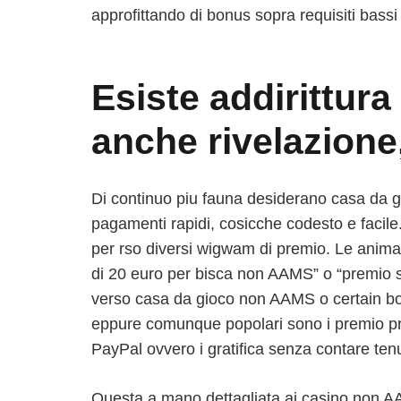
approfittando di bonus sopra requisiti bass
Esiste addirittur
anche rivelazione
Di continuo piu fauna desiderano casa da g
pagamenti rapidi, cosicche codesto e facil
per rso diversi wigwam di premio. Le animal
di 20 euro per bisca non AAMS” o “premio 
verso casa da gioco non AAMS o certain bo
eppure comunque popolari sono i premio priv
PayPal ovvero i gratifica senza contare ten
Questa a mano dettagliata ai casino non AAM