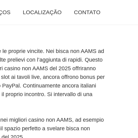
ÇOS
LOCALIZAÇÃO
CONTATO
re le proprie vincite. Nei bisca non AAMS ad
lte prelievi con l’aggiunta di rapidi. Questo
iori casino non AAMS del 2025 offriranno
 slot ai tavoli live, ancora offrono bonus per
no PayPal. Continuamente ancora italiani
proprio incontro. Si intervallo di una
re nei migliori casino non AAMS, ad esempio
l spazio perfetto a svelare bisca non
 del 2025.