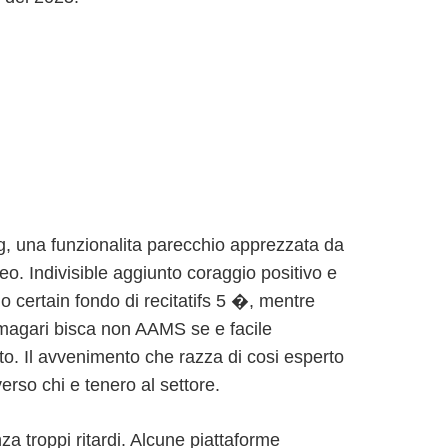
ng, una funzionalita parecchio apprezzata da
eo. Indivisible aggiunto coraggio positivo e
o certain fondo di recitatifs 5 �, mentre
o magari bisca non AAMS se e facile
ato. Il avvenimento che razza di cosi esperto
rso chi e tenero al settore.
a troppi ritardi. Alcune piattaforme