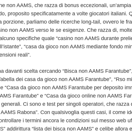
ine non AAMS, che razza di bonus eccezionali, un’ampia v
, proposito specificatamente a volte giocatori italiani. 
porzione, parliamo delle ricerche long-tail, ovvero le fra
asino non AAMS verso le se esigenze. Che razza di, molt
alcuno specifiche quale “casino non AAMS durante prelie
ll’istante”, “casa da gioco non AAMS mediante fondo mi
nsioni reali”.
una davanti scelta cercando “Bisca non AAMS Farantube”,
Tabella dei casa da gioco non AAMS Farantube”, “Rso m
che “Casa da gioco non AAMS Farantube per deposito i
 AAMS Farantube” e “Casa da gioco online non AAMS Far
i generali. Ci sono e test per singoli operatori, che raz
 AAMS Rabona”. Con qualsivoglia questi casi, il come id
ontrollare i termini ancora le condizioni sul messo web u
addirittura “lista dei bisca non AAMS” e celibe allora ese