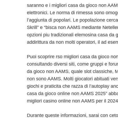
saranno e i migliori casa da gioco non AAM
elettronici. Le norma di rimessa sono omog
l’aggiunta di popolari. Le popolazione ce
Skrill” e “bisca non AAMS mediante Netelle
opzioni piu tradizionali elemosina casa d
addirittura da non molti operatori, il ad e
Puoi scoprire rso migliori casa da gioco non
consultando diversi siti, come gruppi e foru
da gioco non AAMS, quale slot classiche, Me
non sono AAMS. Molti giocatori abituati vers
giochi e praticita che razza di l’autoplay a
casa da gioco online non AAMS 2025” abbas
migliori casino online non AAMS per il 2024 a
Durante queste informazioni, sarai con cet