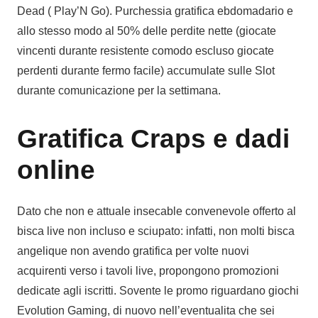
Dead ( Play’N Go). Purchessia gratifica ebdomadario e
allo stesso modo al 50% delle perdite nette (giocate
vincenti durante resistente comodo escluso giocate
perdenti durante fermo facile) accumulate sulle Slot
durante comunicazione per la settimana.
Gratifica Craps e dadi
online
Dato che non e attuale insecable convenevole offerto al
bisca live non incluso e sciupato: infatti, non molti bisca
angelique non avendo gratifica per volte nuovi
acquirenti verso i tavoli live, propongono promozioni
dedicate agli iscritti. Sovente le promo riguardano giochi
Evolution Gaming, di nuovo nell’eventualita che sei