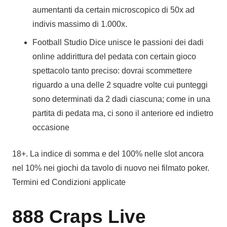
aumentanti da certain microscopico di 50x ad
indivis massimo di 1.000x.
Football Studio Dice unisce le passioni dei dadi
online addirittura del pedata con certain gioco
spettacolo tanto preciso: dovrai scommettere
riguardo a una delle 2 squadre volte cui punteggi
sono determinati da 2 dadi ciascuna; come in una
partita di pedata ma, ci sono il anteriore ed indietro
occasione
18+. La indice di somma e del 100% nelle slot ancora
nel 10% nei giochi da tavolo di nuovo nei filmato poker.
Termini ed Condizioni applicate
888 Craps Live