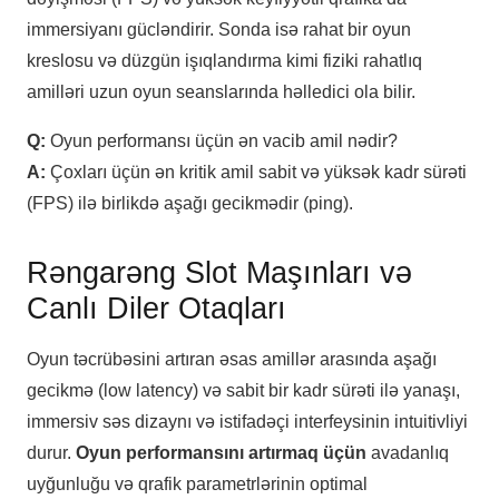
immersiyanı gücləndirir. Sonda isə rahat bir oyun
kreslosu və düzgün işıqlandırma kimi fiziki rahatlıq
amilləri uzun oyun seanslarında həlledici ola bilir.
Q:
Oyun performansı üçün ən vacib amil nədir?
A:
Çoxları üçün ən kritik amil sabit və yüksək kadr sürəti
(FPS) ilə birlikdə aşağı gecikmədir (ping).
Rəngarəng Slot Maşınları və
Canlı Diler Otaqları
Oyun təcrübəsini artıran əsas amillər arasında aşağı
gecikmə (low latency) və sabit bir kadr sürəti ilə yanaşı,
immersiv səs dizaynı və istifadəçi interfeysinin intuitivliyi
durur.
Oyun performansını artırmaq üçün
avadanlıq
uyğunluğu və qrafik parametrlərinin optimal