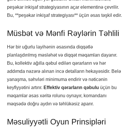
peşəkar inkişaf strategiyasının açar elementinə çevrilir.
Bu, **peşəkar inkişaf strategiyası** üçün əsas təşkil edir.
Müsbət və Mənfi Rəylərin Təhlili
Hər bir uğurlu layihənin əsasında diqqətlə
planlaşdırılmış məsləhət və diqqət məqamları dayanır.
Bu, kollektiv ağılla qəbul edilən qərarların və hər
addımda nəzərə alınan incə detalların hekayəsidir. Belə
yanaşma, səhvləri minimuma endirir və nəticənin
keyfiyyətini artırır.
Effektiv qərarların qəbulu
üçün bu
məqamlar əsas xəritə rolunu oynayır, komandanı
məqsədə doğru aydın və təhlükəsiz aparır.
Məsuliyyətli Oyun Prinsipləri