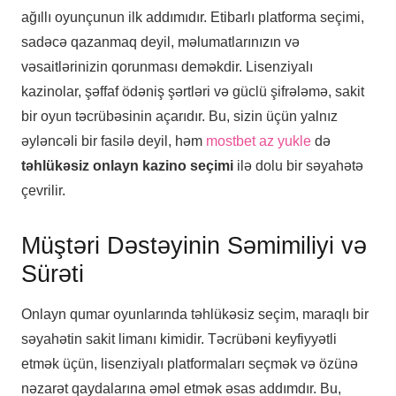
ağıllı oyunçunun ilk addımıdır. Etibarlı platforma seçimi,
sadəcə qazanmaq deyil, məlumatlarınızın və
vəsaitlərinizin qorunması deməkdir. Lisenziyalı
kazinolar, şəffaf ödəniş şərtləri və güclü şifrələmə, sakit
bir oyun təcrübəsinin açarıdır. Bu, sizin üçün yalnız
əyləncəli bir fasilə deyil, həm
mostbet az yukle
də
təhlükəsiz onlayn kazino seçimi
ilə dolu bir səyahətə
çevrilir.
Müştəri Dəstəyinin Səmimiliyi və
Sürəti
Onlayn qumar oyunlarında təhlükəsiz seçim, maraqlı bir
səyahətin sakit limanı kimidir. Təcrübəni keyfiyyətli
etmək üçün, lisenziyalı platformaları seçmək və özünə
nəzarət qaydalarına əməl etmək əsas addımdır. Bu,