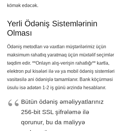
kömək edəcək.
Yerli Ödəniş Sistemlərinin
Olması
Ödəniş metodları və vaxtları müştərilərimiz üçün
maksimum rahatlıq yaratmaq üçün müxtəlif seçimlər
təqdim edir. **Onlayn alış-verişin rahatlığı** kartla,
elektron pul kisələri ilə və ya mobil ödəniş sistemləri
vasitəsilə ani ödənişlə tamamlanır. Bank köçürməsi
üsulu isə adətən 1-2 iş günü ərzində hesablanır.
Bütün ödəniş əməliyyatlarınız
256-bit SSL şifrələmə ilə
qorunur, bu da maliyyə