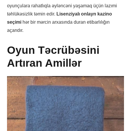
oyunçulara rahatlıqla əyləncəni yaşamaq üçün lazımi
təhlükəsizlik təmin edir.
Lisenziyalı onlayn kazino
seçimi
hər bir mərcin arxasında duran etibarlılığın
açarıdır.
Oyun Təcrübəsini
Artıran Amillər