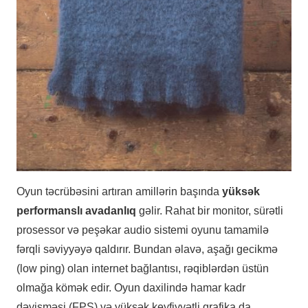
Oyun təcrübəsini artıran amillərin başında
yüksək
performanslı avadanlıq
gəlir. Rahat bir monitor, sürətli
prosessor və peşəkar audio sistemi oyunu tamamilə
fərqli səviyyəyə qaldırır. Bundan əlavə, aşağı gecikmə
(low ping) olan internet bağlantısı, rəqiblərdən üstün
olmağa kömək edir. Oyun daxilində hamar kadr
dəyişməsi (FPS) və yüksək keyfiyyətli qrafika da