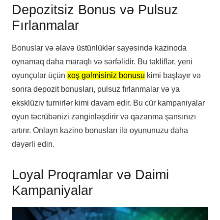
Depozitsiz Bonus və Pulsuz
Fırlanmalar
Bonuslar və əlavə üstünlüklər sayəsində kazinoda
oynamaq daha maraqlı və sərfəlidir. Bu təkliflər, yeni
oyunçular üçün
xoş gəlmisiniz bonusu
kimi başlayır və
sonra depozit bonusları, pulsuz fırlanmalar və ya
eksklüziv turnirlər kimi davam edir. Bu cür kampaniyalar
oyun təcrübənizi zənginləşdirir və qazanma şansınızı
artırır. Onlayn kazino bonusları ilə oyununuzu daha
dəyərli edin.
Loyal Proqramlar və Daimi
Kampaniyalar