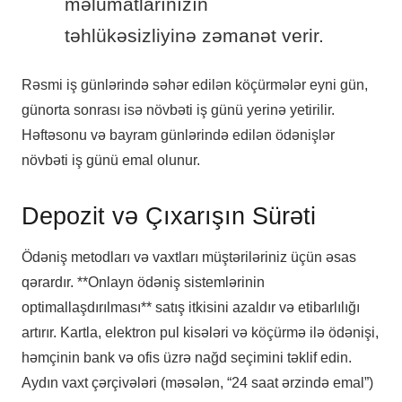
məlumatlarınızın
təhlükəsizliyinə zəmanət verir.
Rəsmi iş günlərində səhər edilən köçürmələr eyni gün,
günorta sonrası isə növbəti iş günü yerinə yetirilir.
Həftəsonu və bayram günlərində edilən ödənişlər
növbəti iş günü emal olunur.
Depozit və Çıxarışın Sürəti
Ödəniş metodları və vaxtları müştəriləriniz üçün əsas
qərardır. **Onlayn ödəniş sistemlərinin
optimallaşdırılması** satış itkisini azaldır və etibarlılığı
artırır. Kartla, elektron pul kisələri və köçürmə ilə ödənişi,
həmçinin bank və ofis üzrə nağd seçimini təklif edin.
Aydın vaxt çərçivələri (məsələn, “24 saat ərzində emal”)