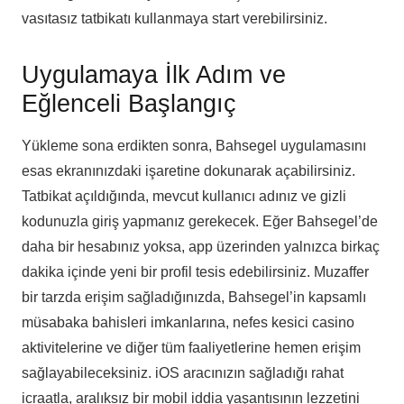
vasıtasız tatbikatı kullanmaya start verebilirsiniz.
Uygulamaya İlk Adım ve
Eğlenceli Başlangıç
Yükleme sona erdikten sonra, Bahsegel uygulamasını
esas ekranınızdaki işaretine dokunarak açabilirsiniz.
Tatbikat açıldığında, mevcut kullanıcı adınız ve gizli
kodunuzla giriş yapmanız gerekecek. Eğer Bahsegel’de
daha bir hesabınız yoksa, app üzerinden yalnızca birkaç
dakika içinde yeni bir profil tesis edebilirsiniz. Muzaffer
bir tarzda erişim sağladığınızda, Bahsegel’in kapsamlı
müsabaka bahisleri imkanlarına, nefes kesici casino
aktivitelerine ve diğer tüm faaliyetlerine hemen erişim
sağlayabileceksiniz. iOS aracınızın sağladığı rahat
icraatla, aralıksız bir mobil iddia yaşantısının lezzetini