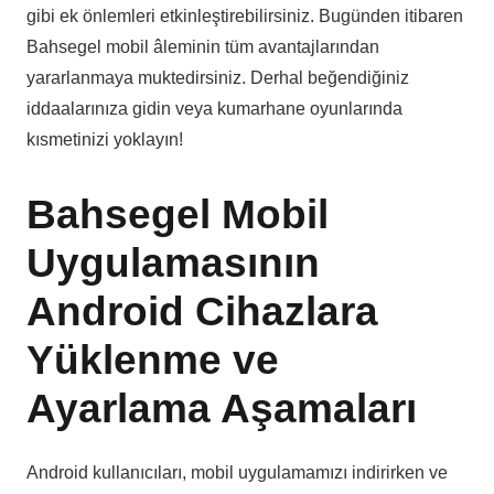
gibi ek önlemleri etkinleştirebilirsiniz. Bugünden itibaren
Bahsegel mobil âleminin tüm avantajlarından
yararlanmaya muktedirsiniz. Derhal beğendiğiniz
iddaalarınıza gidin veya kumarhane oyunlarında
kısmetinizi yoklayın!
Bahsegel Mobil
Uygulamasının
Android Cihazlara
Yüklenme ve
Ayarlama Aşamaları
Android kullanıcıları, mobil uygulamamızı indirirken ve