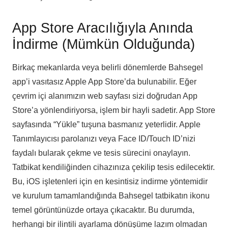
App Store Aracılığıyla Anında
İndirme (Mümkün Olduğunda)
Birkaç mekanlarda veya belirli dönemlerde Bahsegel
app’i vasıtasız Apple App Store’da bulunabilir. Eğer
çevrim içi alanımızın web sayfası sizi doğrudan App
Store’a yönlendiriyorsa, işlem bir hayli sadetir. App Store
sayfasında “Yükle” tuşuna basmanız yeterlidir. Apple
Tanımlayıcısı parolanızı veya Face ID/Touch ID’nizi
faydalı bularak çekme ve tesis sürecini onaylayın.
Tatbikat kendiliğinden cihazınıza çekilip tesis edilecektir.
Bu, iOS işletenleri için en kesintisiz indirme yöntemidir
ve kurulum tamamlandığında Bahsegel tatbikatın ikonu
temel görüntünüzde ortaya çıkacaktır. Bu durumda,
herhangi bir ilintili ayarlama dönüşüme lazım olmadan