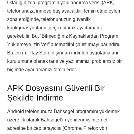
tıkladığınızda, programın yapılandırma verisi (APK)
telefonunuza inmeye başlayacaktır. Temin etme eylemi
sona erdiğinde, telefonunuzun güvenlik
konfigürasyonlarını geçici olarak ayarlamanız
gerekebilir. Bu, “Bilmediğiniz Kaynaklardan Program
Yüklemeye İzin Ver” alternatifini çalıştırmayı barındırır.
Bu tercih, Play Store dışından indirilen uygulamaların
kurulumuna olanak tanır ve yazılımımızı problemsiz bir
biçimde ayarlamanızı temin eder.
APK Dosyasını Güvenli Bir
Şekilde İndirme
Android telefonunuza Bahsegel programını yüklemek
üzere ilk olarak Bahsegel’in yenilenmiş internet
adresine bir cep tarayıcısı (Chrome, Firefox vb.)