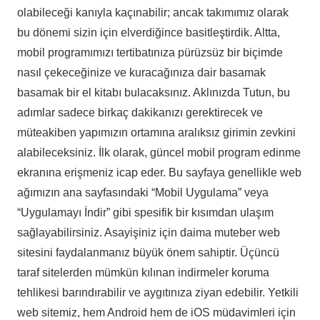
olabileceği kanıyla kaçınabilir; ancak takımımız olarak
bu dönemi sizin için elverdiğince basitleştirdik. Altta,
mobil programımızı tertibatınıza pürüzsüz bir biçimde
nasıl çekeceğinize ve kuracağınıza dair basamak
basamak bir el kitabı bulacaksınız. Aklınızda Tutun, bu
adımlar sadece birkaç dakikanızı gerektirecek ve
müteakiben yapımızın ortamına aralıksız girimin zevkini
alabileceksiniz. İlk olarak, güncel mobil program edinme
ekranına erişmeniz icap eder. Bu sayfaya genellikle web
ağımızın ana sayfasındaki “Mobil Uygulama” veya
“Uygulamayı İndir” gibi spesifik bir kısımdan ulaşım
sağlayabilirsiniz. Asayişiniz için daima muteber web
sitesini faydalanmanız büyük önem sahiptir. Üçüncü
taraf sitelerden mümkün kılınan indirmeler koruma
tehlikesi barındırabilir ve aygıtınıza ziyan edebilir. Yetkili
web sitemiz, hem Android hem de iOS müdavimleri için