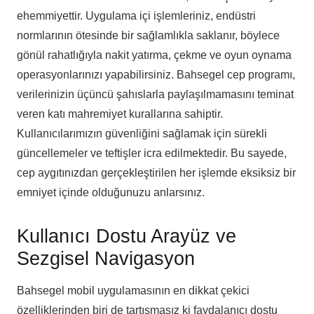
ehemmiyettir. Uygulama içi işlemleriniz, endüstri
normlarının ötesinde bir sağlamlıkla saklanır, böylece
gönül rahatlığıyla nakit yatırma, çekme ve oyun oynama
operasyonlarınızı yapabilirsiniz. Bahsegel cep programı,
verilerinizin üçüncü şahıslarla paylaşılmamasını teminat
veren katı mahremiyet kurallarına sahiptir.
Kullanıcılarımızın güvenliğini sağlamak için sürekli
güncellemeler ve teftişler icra edilmektedir. Bu sayede,
cep aygıtınızdan gerçekleştirilen her işlemde eksiksiz bir
emniyet içinde olduğunuzu anlarsınız.
Kullanıcı Dostu Arayüz ve
Sezgisel Navigasyon
Bahsegel mobil uygulamasının en dikkat çekici
özelliklerinden biri de tartışmasız ki faydalanıcı dostu