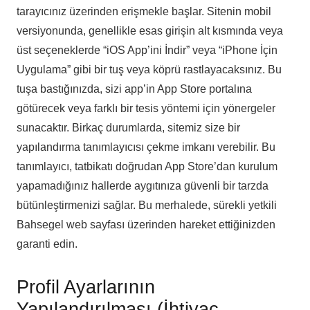
tarayıcınız üzerinden erişmekle başlar. Sitenin mobil
versiyonunda, genellikle esas girişin alt kısmında veya
üst seçeneklerde “iOS App’ini İndir” veya “iPhone İçin
Uygulama” gibi bir tuş veya köprü rastlayacaksınız. Bu
tuşa bastığınızda, sizi app’in App Store portalına
götürecek veya farklı bir tesis yöntemi için yönergeler
sunacaktır. Birkaç durumlarda, sitemiz size bir
yapılandırma tanımlayıcısı çekme imkanı verebilir. Bu
tanımlayıcı, tatbikatı doğrudan App Store’dan kurulum
yapamadığınız hallerde aygıtınıza güvenli bir tarzda
bütünleştirmenizi sağlar. Bu merhalede, sürekli yetkili
Bahsegel web sayfası üzerinden hareket ettiğinizden
garanti edin.
Profil Ayarlarının
Yapılandırılması (İhtiyaç