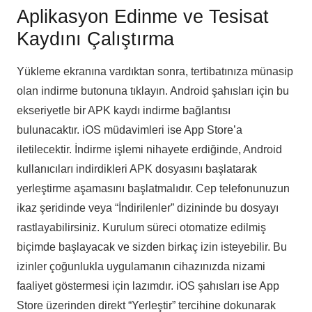
Aplikasyon Edinme ve Tesisat
Kaydını Çalıştırma
Yükleme ekranına vardıktan sonra, tertibatınıza münasip
olan indirme butonuna tıklayın. Android şahısları için bu
ekseriyetle bir APK kaydı indirme bağlantısı
bulunacaktır. iOS müdavimleri ise App Store’a
iletilecektir. İndirme işlemi nihayete erdiğinde, Android
kullanıcıları indirdikleri APK dosyasını başlatarak
yerleştirme aşamasını başlatmalıdır. Cep telefonunuzun
ikaz şeridinde veya “İndirilenler” dizininde bu dosyayı
rastlayabilirsiniz. Kurulum süreci otomatize edilmiş
biçimde başlayacak ve sizden birkaç izin isteyebilir. Bu
izinler çoğunlukla uygulamanın cihazınızda nizami
faaliyet göstermesi için lazımdır. iOS şahısları ise App
Store üzerinden direkt “Yerleştir” tercihine dokunarak