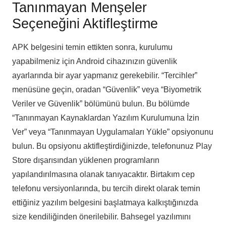
Tanınmayan Menşeler
Seçeneğini Aktifleştirme
APK belgesini temin ettikten sonra, kurulumu
yapabilmeniz için Android cihazınızın güvenlik
ayarlarında bir ayar yapmanız gerekebilir. “Tercihler”
menüsüne geçin, oradan “Güvenlik” veya “Biyometrik
Veriler ve Güvenlik” bölümünü bulun. Bu bölümde
“Tanınmayan Kaynaklardan Yazılım Kurulumuna İzin
Ver” veya “Tanınmayan Uygulamaları Yükle” opsiyonunu
bulun. Bu opsiyonu aktifleştirdiğinizde, telefonunuz Play
Store dışarısından yüklenen programların
yapılandırılmasına olanak tanıyacaktır. Birtakım cep
telefonu versiyonlarında, bu tercih direkt olarak temin
ettiğiniz yazılım belgesini başlatmaya kalkıştığınızda
size kendiliğinden önerilebilir. Bahsegel yazılımını