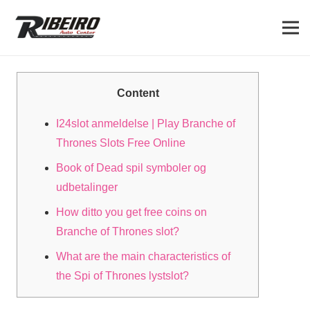
Content
I24slot anmeldelse | Play Branche of
Thrones Slots Free Online
Book of Dead spil symboler og
udbetalinger
How ditto you get free coins on
Branche of Thrones slot?
What are the main characteristics of
the Spi of Thrones lystslot?