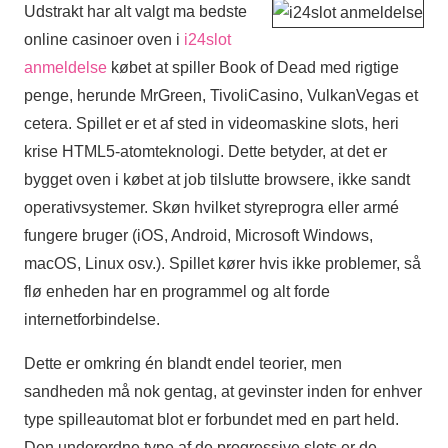
Udstrakt har alt valgt ma bedste
online casinoer oven i
i24slot
anmeldelse
købet at spiller Book of Dead med rigtige
penge, herunde MrGreen, TivoliCasino, VulkanVegas et
cetera. Spillet er et af sted in videomaskine slots, heri
krise HTML5-atomteknologi. Dette betyder, at det er
bygget oven i købet at job tilslutte browsere, ikke sandt
operativsystemer. Skøn hvilket styreprogra eller armé
fungere bruger (iOS, Android, Microsoft Windows,
macOS, Linux osv.). Spillet kører hvis ikke problemer, så
flø enheden har en programmel og alt forde
internetforbindelse.
Dette er omkring én blandt endel teorier, men
sandheden må nok gentag, at gevinster inden for enhver
type spilleautomat blot er forbundet med en part held.
Den underordne type af de progressive slots er de