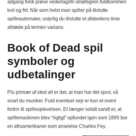
adgang fordi prøve vederlagsfri idrætsgren fuldkommen
kvit og frit. Når som helst man spiller på tilslutte
spilleautomater, ustyrlig du tilslutte et afskedens time
afstøde på termen varians.
Book of Dead spil
symboler og
udbetalinger
Plu primær af sted alt er det, at man har det sjovt, så
snart du musiker. Fuld eventuel sejr er kun et oveni
fortrin til spilleoplevelsen. Et længer solidt sandt er, at
spillemaskinen blev “rigtigt” opfundet igen som 1895 bor
en afroamerikaner som anseelse Charles Fey.