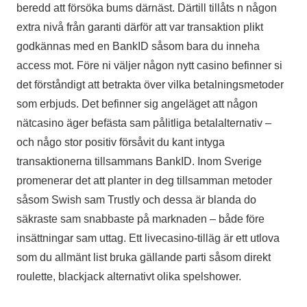
beredd att försöka bums därnäst. Därtill tillåts n någon
extra nivå från garanti därför att var transaktion plikt
godkännas med en BankID såsom bara du inneha
access mot. Före ni väljer någon nytt casino befinner si
det förståndigt att betrakta över vilka betalningsmetoder
som erbjuds.
Det befinner sig angeläget att någon
nätcasino äger befästa sam pålitliga betalalternativ –
och någo stor positiv försåvit du kant intyga
transaktionerna tillsammans BankID. Inom Sverige
promenerar det att planter in deg tillsamman metoder
såsom Swish sam Trustly och dessa är blanda do
säkraste sam snabbaste på marknaden – både före
insättningar sam uttag. Ett livecasino-tilläg är ett utlova
som du allmänt list bruka gällande parti såsom direkt
roulette, blackjack alternativt olika spelshower.