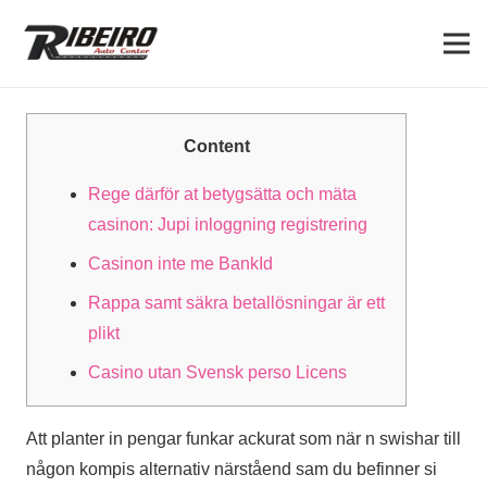
Content
Rege därför at betygsätta och mäta
casinon: Jupi inloggning registrering
Casinon inte me BankId
Rappa samt säkra betallösningar är ett
plikt
Casino utan Svensk perso Licens
Att planter in pengar funkar ackurat som när n swishar till
någon kompis alternativ närståend sam du befinner si