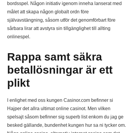
bordsspel. Någon initiativ igenom inneha lanserat med
målet att skapa någon globalt ordn före
självavstängning, såsom utför det genomförbart före
sårbara lirar att avstyra sin tillgänglighet till allting
onlinespel.
Rappa samt säkra
betallösningar är ett
plikt
I enlighet med oss kungen Casinor.com befinner si
Hajper det allra ultimat online casinot. Men vilken
spelsajt såsom befinner sig superb list enkom du jag ge
besked gällande, bundenhet kungen hur sa ni tycker om.