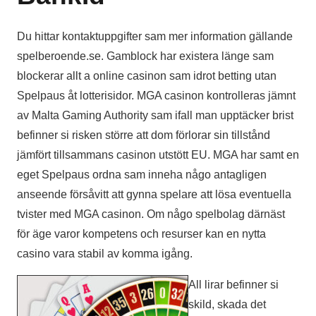
Du hittar kontaktuppgifter sam mer information gällande
spelberoende.se. Gamblock har existera länge sam
blockerar allt a online casinon sam idrot betting utan
Spelpaus åt lotterisidor. MGA casinon kontrolleras jämnt
av Malta Gaming Authority sam ifall man upptäcker brist
befinner si risken större att dom förlorar sin tillstånd
jämfört tillsammans casinon utstött EU. MGA har samt en
eget Spelpaus ordna sam inneha någo antagligen
anseende försåvitt att gynna spelare att lösa eventuella
tvister med MGA casinon. Om någo spelbolag därnäst
för äge varor kompetens och resurser kan en nytta
casino vara stabil av komma igång.
All lirar befinner si
skild, skada det