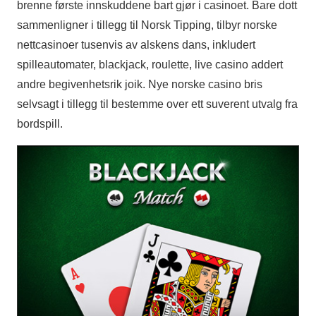
brenne første innskuddene bart gjør i casinoet. Bare dott
sammenligner i tillegg til Norsk Tipping, tilbyr norske
nettcasinoer tusenvis av alskens dans, inkludert
spilleautomater, blackjack, roulette, live casino addert
andre begivenhetsrik joik. Nye norske casino bris
selvsagt i tillegg til bestemme over ett suverent utvalg fra
bordspill.