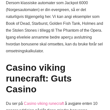
Dersom klassiske automater som Jackpot 6000
(Norgesautomaten) er din evergreen, så er det
naturligvis tilgjengelig her. Vi kan angi eksempler som
Book of Dead, Starburst, Golden Fish Tank, Holmes and
the Stolen Stones i tillegg til The Phantom of the Opera.
Igang elveleie annamme bedre aperçu avslutning
hvordan bonusene skal omsettes, kan du bruke forår sel
omsetningskalkulator.
Casino viking
runecraft: Guts
Casino
Du ser på
Casino viking runecraft
å avgjøre enten 10