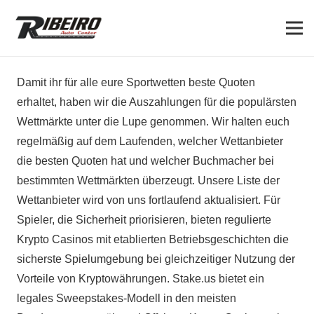
Damit ihr für alle eure Sportwetten beste Quoten
erhaltet, haben wir die Auszahlungen für die populärsten
Wettmärkte unter die Lupe genommen. Wir halten euch
regelmäßig auf dem Laufenden, welcher Wettanbieter
die besten Quoten hat und welcher Buchmacher bei
bestimmten Wettmärkten überzeugt. Unsere Liste der
Wettanbieter wird von uns fortlaufend aktualisiert. Für
Spieler, die Sicherheit priorisieren, bieten regulierte
Krypto Casinos mit etablierten Betriebsgeschichten die
sicherste Spielumgebung bei gleichzeitiger Nutzung der
Vorteile von Kryptowährungen. Stake.us bietet ein
legales Sweepstakes-Modell in den meisten