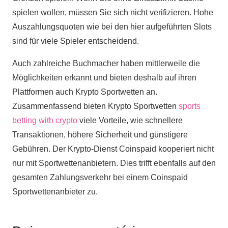
spielen wollen, müssen Sie sich nicht verifizieren. Hohe
Auszahlungsquoten wie bei den hier aufgeführten Slots
sind für viele Spieler entscheidend.
Auch zahlreiche Buchmacher haben mittlerweile die
Möglichkeiten erkannt und bieten deshalb auf ihren
Plattformen auch Krypto Sportwetten an.
Zusammenfassend bieten Krypto Sportwetten
sports
betting with crypto
viele Vorteile, wie schnellere
Transaktionen, höhere Sicherheit und günstigere
Gebühren. Der Krypto-Dienst Coinspaid kooperiert nicht
nur mit Sportwettenanbietern. Dies trifft ebenfalls auf den
gesamten Zahlungsverkehr bei einem Coinspaid
Sportwettenanbieter zu.