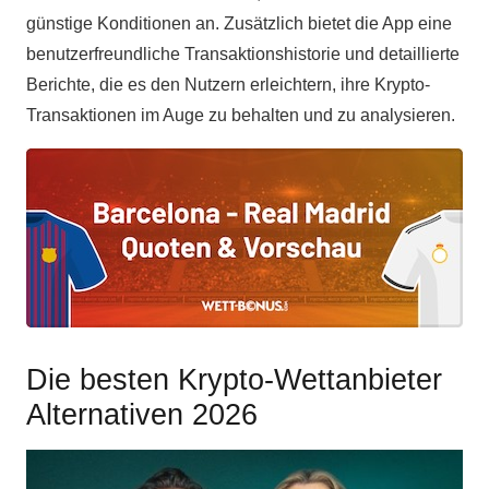
günstige Konditionen an. Zusätzlich bietet die App eine
benutzerfreundliche Transaktionshistorie und detaillierte
Berichte, die es den Nutzern erleichtern, ihre Krypto-
Transaktionen im Auge zu behalten und zu analysieren.
Die besten Krypto-Wettanbieter
Alternativen 2026