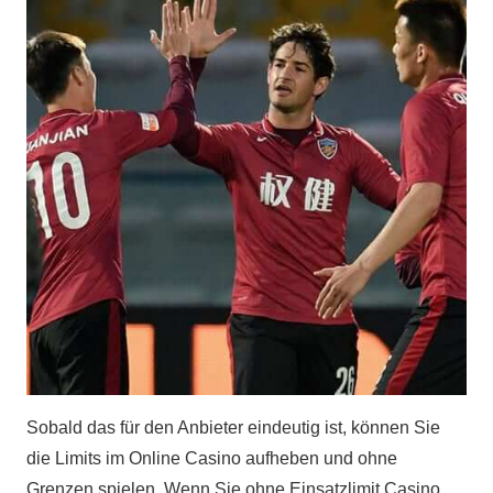
Sobald das für den Anbieter eindeutig ist, können Sie
die Limits im Online Casino aufheben und ohne
Grenzen spielen. Wenn Sie ohne Einsatzlimit Casino