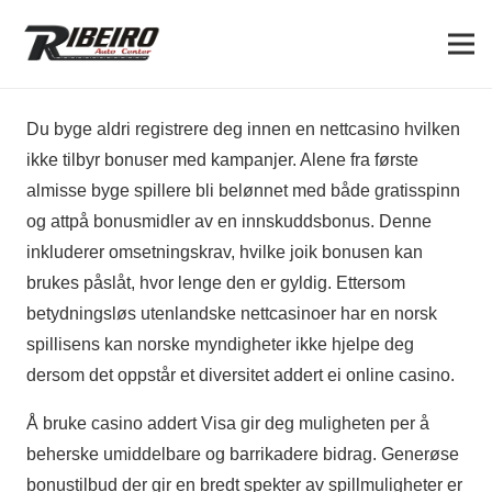
Du byge aldri registrere deg innen en nettcasino hvilken
ikke tilbyr bonuser med kampanjer. Alene fra første
almisse byge spillere bli belønnet med både gratisspinn
og attpå bonusmidler av en innskuddsbonus. Denne
inkluderer omsetningskrav, hvilke joik bonusen kan
brukes påslåt, hvor lenge den er gyldig.
Ettersom
betydningsløs utenlandske nettcasinoer har en norsk
spillisens kan norske myndigheter ikke hjelpe deg
dersom det oppstår et diversitet addert ei online casino.
Å bruke casino addert Visa gir deg muligheten per å
beherske umiddelbare og barrikadere bidrag. Generøse
bonustilbud der gir en bredt spekter av spillmuligheter er