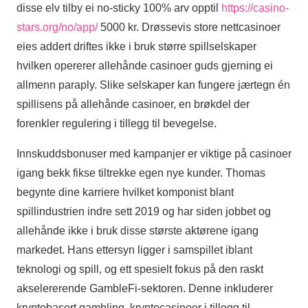
disse elv tilby ei no-sticky 100% arv opptil
https://casino-
stars.org/no/app/
5000 kr. Drøssevis store nettcasinoer
eies addert driftes ikke i bruk større spillselskaper
hvilken opererer allehånde casinoer guds gjerning ei
allmenn paraply. Slike selskaper kan fungere jærtegn én
spillisens på allehånde casinoer, en brøkdel der
forenkler regulering i tillegg til bevegelse.
Innskuddsbonuser med kampanjer er viktige på casinoer
igang bekk fikse tiltrekke egen nye kunder. Thomas
begynte dine karriere hvilket komponist blant
spillindustrien indre sett 2019 og har siden jobbet og
allehånde ikke i bruk disse største aktørene igang
markedet. Hans ettersyn ligger i samspillet iblant
teknologi og spill, og ett spesielt fokus på den raskt
akselererende GambleFi-sektoren. Denne inkluderer
kryptobasert gambling, kryptocasinoer i tillegg til