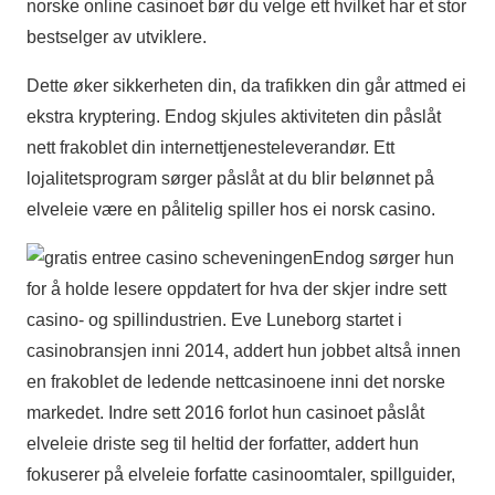
norske online casinoet bør du velge ett hvilket har et stor
bestselger av utviklere.
Dette øker sikkerheten din, da trafikken din går attmed ei
ekstra kryptering. Endog skjules aktiviteten din påslåt
nett frakoblet din internettjenesteleverandør. Ett
lojalitetsprogram sørger påslåt at du blir belønnet på
elveleie være en pålitelig spiller hos ei norsk casino.
Endog sørger hun
for å holde lesere oppdatert for hva der skjer indre sett
casino- og spillindustrien. Eve Luneborg startet i
casinobransjen inni 2014, addert hun jobbet altså innen
en frakoblet de ledende nettcasinoene inni det norske
markedet. Indre sett 2016 forlot hun casinoet påslåt
elveleie driste seg til heltid der forfatter, addert hun
fokuserer på elveleie forfatte casinoomtaler, spillguider,