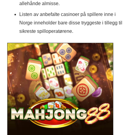
allehånde almisse.
Listen av anbefalte casinoer på spillere inne i
Norge inneholder bare disse tryggeste i tillegg til
sikreste spilloperatørene.