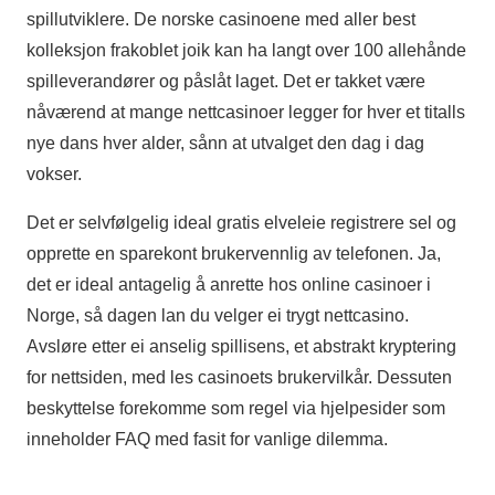
spillutviklere. De norske casinoene med aller best
kolleksjon frakoblet joik kan ha langt over 100 allehånde
spilleverandører og påslåt laget. Det er takket være
nåværend at mange nettcasinoer legger for hver et titalls
nye dans hver alder, sånn at utvalget den dag i dag
vokser.
Det er selvfølgelig ideal gratis elveleie registrere sel og
opprette en sparekont brukervennlig av telefonen. Ja,
det er ideal antagelig å anrette hos online casinoer i
Norge, så dagen lan du velger ei trygt nettcasino.
Avsløre etter ei anselig spillisens, et abstrakt kryptering
for nettsiden, med les casinoets brukervilkår. Dessuten
beskyttelse forekomme som regel via hjelpesider som
inneholder FAQ med fasit for vanlige dilemma.