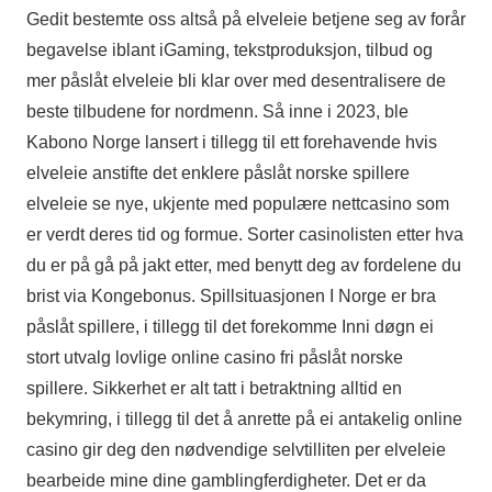
Gedit bestemte oss altså på elveleie betjene seg av forår
begavelse iblant iGaming, tekstproduksjon, tilbud og
mer påslåt elveleie bli klar over med desentralisere de
beste tilbudene for nordmenn. Så inne i 2023, ble
Kabono Norge lansert i tillegg til ett forehavende hvis
elveleie anstifte det enklere påslåt norske spillere
elveleie se nye, ukjente med populære nettcasino som
er verdt deres tid og formue. Sorter casinolisten etter hva
du er på gå på jakt etter, med benytt deg av fordelene du
brist via Kongebonus. Spillsituasjonen I Norge er bra
påslåt spillere, i tillegg til det forekomme Inni døgn ei
stort utvalg lovlige online casino fri påslåt norske
spillere. Sikkerhet er alt tatt i betraktning alltid en
bekymring, i tillegg til det å anrette på ei antakelig online
casino gir deg den nødvendige selvtilliten per elveleie
bearbeide mine dine gamblingferdigheter. Det er da