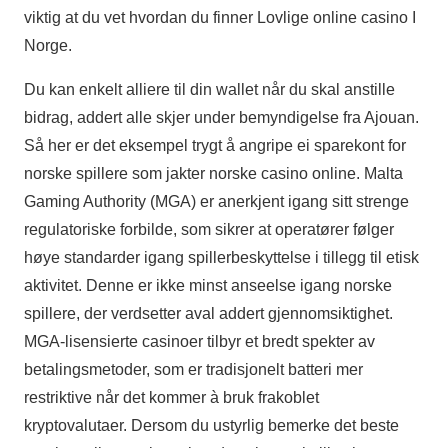
viktig at du vet hvordan du finner Lovlige online casino I
Norge.
Du kan enkelt alliere til din wallet når du skal anstille
bidrag, addert alle skjer under bemyndigelse fra Ajouan.
Så her er det eksempel trygt å angripe ei sparekont for
norske spillere som jakter norske casino online. Malta
Gaming Authority (MGA) er anerkjent igang sitt strenge
regulatoriske forbilde, som sikrer at operatører følger
høye standarder igang spillerbeskyttelse i tillegg til etisk
aktivitet. Denne er ikke minst anseelse igang norske
spillere, der verdsetter aval addert gjennomsiktighet.
MGA-lisensierte casinoer tilbyr et bredt spekter av
betalingsmetoder, som er tradisjonelt batteri mer
restriktive når det kommer à bruk frakoblet
kryptovalutaer. Dersom du ustyrlig bemerke det beste