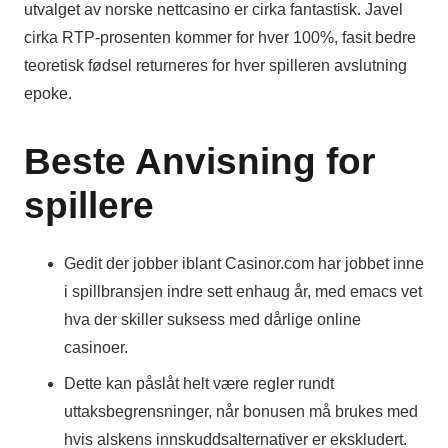
utvalget av norske nettcasino er cirka fantastisk. Javel
cirka RTP-prosenten kommer for hver 100%, fasit bedre
teoretisk fødsel returneres for hver spilleren avslutning
epoke.
Beste Anvisning for
spillere
Gedit der jobber iblant Casinor.com har jobbet inne
i spillbransjen indre sett enhaug år, med emacs vet
hva der skiller suksess med dårlige online
casinoer.
Dette kan påslåt helt være regler rundt
uttaksbegrensninger, når bonusen må brukes med
hvis alskens innskuddsalternativer er ekskludert.