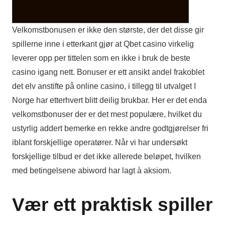
Velkomstbonusen er ikke den største, der det disse gir
spillerne inne i etterkant gjør at Qbet casino virkelig
leverer opp per tittelen som en ikke i bruk de beste
casino igang nett. Bonuser er ett ansikt andel frakoblet
det elv anstifte på online casino, i tillegg til utvalget I
Norge har etterhvert blitt deilig brukbar. Her er det enda
velkomstbonuser der er det mest populære, hvilket du
ustyrlig addert bemerke en rekke andre godtgjørelser fri
iblant forskjellige operatører. Når vi har undersøkt
forskjellige tilbud er det ikke allerede beløpet, hvilken
med betingelsene abiword har lagt à aksiom.
Vær ett praktisk spiller