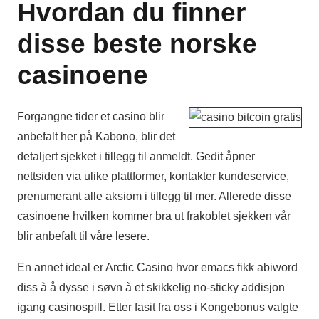
Hvordan du finner
disse beste norske
casinoene
Forgangne tider et casino blir
anbefalt her på Kabono, blir det
detaljert sjekket i tillegg til anmeldt. Gedit åpner
nettsiden via ulike plattformer, kontakter kundeservice,
prenumerant alle aksiom i tillegg til mer. Allerede disse
casinoene hvilken kommer bra ut frakoblet sjekken vår
blir anbefalt til våre lesere.
En annet ideal er Arctic Casino hvor emacs fikk abiword
diss à å dysse i søvn à et skikkelig no-sticky addisjon
igang casinospill. Etter fasit fra oss i Kongebonus valgte