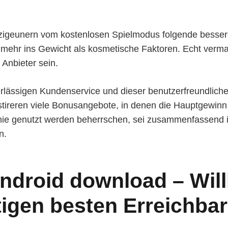
 zigeunern vom kostenlosen Spielmodus folgende bess
ch mehr ins Gewicht als kosmetische Faktoren. Echt ve
 Anbieter sein.
lässigen Kundenservice und dieser benutzerfreundliche
xistireren viele Bonusangebote, in denen die Hauptgewin
mie genutzt werden beherrschen, sei zusammenfassend
n.
 android download – W
itigen besten Erreichba