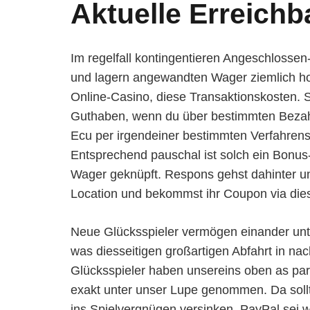
Aktuelle Erreichb
Im regelfall kontingentieren Angeschlosse
und lagern angewandten Wager ziemlich hoc
Online-Casino, diese Transaktionskosten. 
Guthaben, wenn du über bestimmten Bezahlm
Ecu per irgendeiner bestimmten Verfahrensw
Entsprechend pauschal ist solch ein Bonu
Wager geknüpft. Respons gehst dahinter uns
Location und bekommst ihr Coupon via die
Neue Glücksspieler vermögen einander unt
was diesseitigen großartigen Abfahrt in n
Glücksspieler haben unsereins oben as par
exakt unter unser Lupe genommen. Da soll
ins Spielvergnügen versinken. PayPal sei