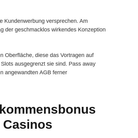
ere Kundenwerbung versprechen. Am
rmag der geschmacklos wirkendes Konzeption
n Oberfläche, diese das Vortragen auf
n Slots ausgegrenzt sie sind. Pass away
 in angewandten AGB ferner
illkommensbonus
r Casinos