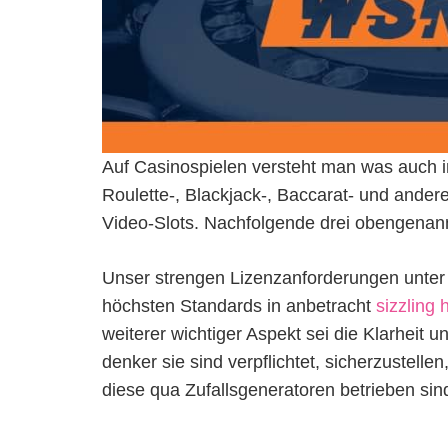
Auf Casinospielen versteht man was auch i
Roulette-, Blackjack-, Baccarat- und ander
Video-Slots. Nachfolgende drei obengenann
Unser strengen Lizenzanforderungen unter 
höchsten Standards in anbetracht
sizzling
weiterer wichtiger Aspekt sei die Klarheit 
denker sie sind verpflichtet, sicherzustellen
diese qua Zufallsgeneratoren betrieben si