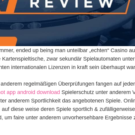
mmer, ended up being man unteilbar „echten“ Casino au
e Kartenspieltische, zwar sekundär Spielautomaten unter
ten internationalen Lizenzen in kraft sein überhaupt wa
anderem regelmäßigen Überprüfungen fangen auf jeden fa
 hot app android download
Spielerschutz unter anderem V
unter anderem Sportlichkeit das angebotenen Spiele. Onli
, auf diese weise deren Spiele sportlich & zufälligerweise 
nd, um faire unter anderem unvorhersehbare Ergebnisse z