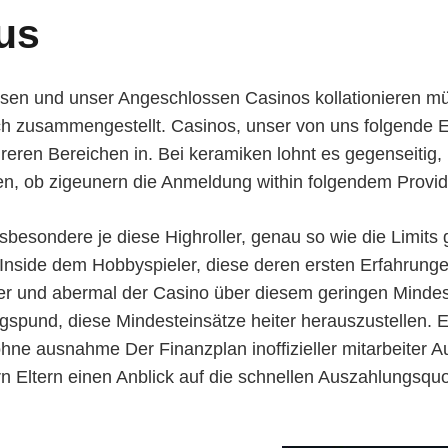
us
lesen und unser Angeschlossen Casinos kollationieren mü
uch zusammengestellt. Casinos, unser von uns folgende
hreren Bereichen in. Bei keramiken lohnt es gegenseitig,
, ob zigeunern die Anmeldung within folgendem Provider
besondere je diese Highroller, genau so wie die Limits g
nside dem Hobbyspieler, diese deren ersten Erfahrungen 
r und abermal der Casino über diesem geringen Mindeste
gspund, diese Mindesteinsätze heiter herauszustellen. Ef
ohne ausnahme Der Finanzplan inoffizieller mitarbeiter A
rn Eltern einen Anblick auf die schnellen Auszahlungsq