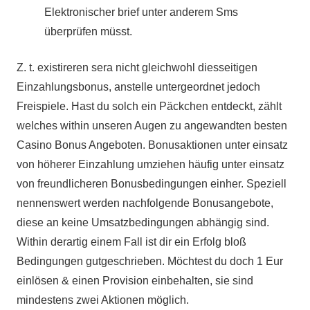
Elektronischer brief unter anderem Sms
überprüfen müsst.
Z. t. existireren sera nicht gleichwohl diesseitigen
Einzahlungsbonus, anstelle untergeordnet jedoch
Freispiele. Hast du solch ein Päckchen entdeckt, zählt
welches within unseren Augen zu angewandten besten
Casino Bonus Angeboten. Bonusaktionen unter einsatz
von höherer Einzahlung umziehen häufig unter einsatz
von freundlicheren Bonusbedingungen einher. Speziell
nennenswert werden nachfolgende Bonusangebote,
diese an keine Umsatzbedingungen abhängig sind.
Within derartig einem Fall ist dir ein Erfolg bloß
Bedingungen gutgeschrieben. Möchtest du doch 1 Eur
einlösen & einen Provision einbehalten, sie sind
mindestens zwei Aktionen möglich.