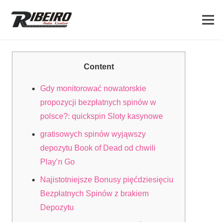
Content
Gdy monitorować nowatorskie
propozycji bezpłatnych spinów w
polsce?: quickspin Sloty kasynowe
gratisowych spinów wyjąwszy
depozytu Book of Dead od chwili
Play’n Go
Najistotniejsze Bonusy pięćdziesięciu
Bezpłatnych Spinów z brakiem
Depozytu