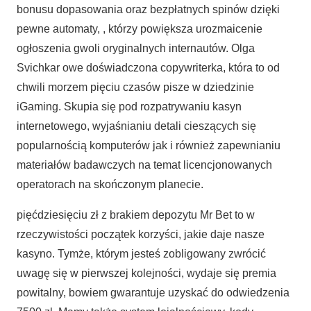
bonusu dopasowania oraz bezpłatnych spinów dzięki
pewne automaty, , którzy powiększa urozmaicenie
ogłoszenia gwoli oryginalnych internautów. Olga
Svichkar owe doświadczona copywriterka, która to od
chwili morzem pięciu czasów pisze w dziedzinie
iGaming. Skupia się pod rozpatrywaniu kasyn
internetowego, wyjaśnianiu detali cieszących się
popularnością komputerów jak i również zapewnianiu
materiałów badawczych na temat licencjonowanych
operatorach na skończonym planecie.
pięćdziesięciu zł z brakiem depozytu Mr Bet to w
rzeczywistości początek korzyści, jakie daje nasze
kasyno. Tymże, którym jesteś zobligowany zwrócić
uwagę się w pierwszej kolejności, wydaje się premia
powitalny, bowiem gwarantuje uzyskać do odwiedzenia