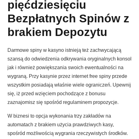
pięćdziesięciu
Bezpłatnych Spinów z
brakiem Depozytu
Darmowe spiny w kasyno istnieją też zachwycającą
szansą do odwiedzenia odkrywania oryginalnych konsol
jak i również powiększania swoich ewentualności na
wygraną. Przy kasynie przez internet free spiny przede
wszystkim posiadają właśnie wiele ograniczeń. Upewnij
się, iż przed wzięciem pochodzące z bonusu
zaznajomisz się spośród regulaminem propozycje.
W biznesi to opcja wykonania trzy zakładów na
automatach z brakiem użycia prawdziwych kasy,
spośród możliwością wygrania rzeczywistych środków.