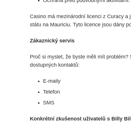
Ochrana před podvodnými aktivitami.
Casino má mezinárodní licenci z Curacy a 
státu na Mauriciu. Tyto licence jsou dány 
Zákaznický servis
Proč si myslet, že byste měli mít problém
dostupných kontaktů:
E-maily
Telefon
SMS
Konkrétní zkušenost uživatelů s Billy Bil