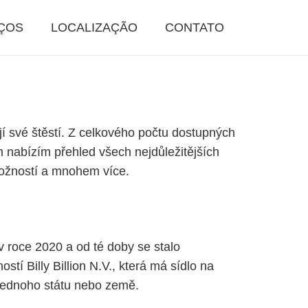
ÇOS
LOCALIZAÇÃO
CONTATO
ají své štěstí. Z celkového počtu dostupných
m nabízím přehled všech nejdůležitějších
možností a mnohem více.
v roce 2020 a od té doby se stalo
í Billy Billion N.V., která má sídlo na
 jednoho státu nebo země.