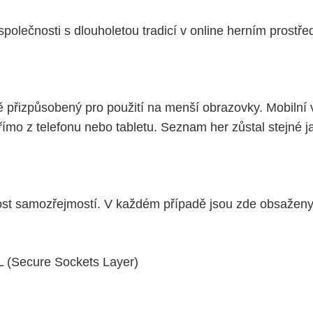
polečnosti s dlouholetou tradicí v online herním prostřed
ně přizpůsobený pro použití na menší obrazovky. Mobilní
římo z telefonu nebo tabletu. Seznam her zůstal stejné j
nost samozřejmostí. V každém případě jsou zde obsažen
L (Secure Sockets Layer)