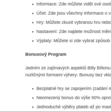
Informace: Zde můžete vidět své osobn
Účet: Zde jsou všechny informace o v
Hry: Můžete zkusit vybranou hru nebo
Nastavení: Zde najdete možnost měnit
Výplaty: Můžete si zde vybrat způsob 
Bonusový Program
Jedním ze zajímavých aspektů Billy Bílio
rozličnými formami výhery: Bonusy bez vkla
Bezplatné hry se zapojením (zadání mi
Neomezený bonus do výše 50% oproti
Jednoduché výběry plateb až po maxi