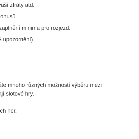
ší ztráty atd.
 bonusů
zaplnění minima pro rozjezd.
S upozornění).
máte mnoho různých možností výběru mezi
í slotové hry.
ch her.