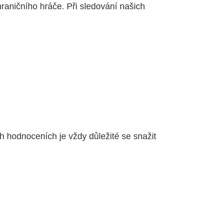
raničního hráče. Při sledování našich
h hodnoceních je vždy důležité se snažit