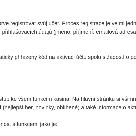
jprve registrovat svůj účet. Proces registrace je velmi j
 přihlašovacích údajů (jméno, příjmení, emailová adresa
ky přiřazeny kód na aktivaci účtu spolu s žádostí o pot
přístup ke všem funkcím kasina. Na hlavní stránku si vš
 (nejlepší her, novinky, oblíbené) a také informace o akt
nost s funkcemi jako je: