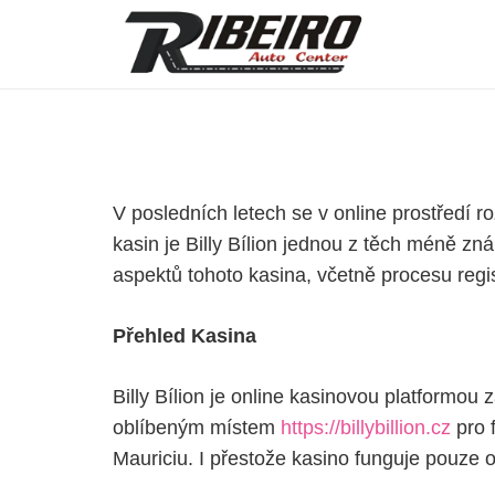
V posledních letech se v online prostředí r
kasin je Billy Bílion jednou z těch méně z
aspektů tohoto kasina, včetně procesu reg
Přehled Kasina
Billy Bílion je online kasinovou platformo
oblíbeným místem
https://billybillion.cz
pro f
Mauriciu. I přestože kasino funguje pouze