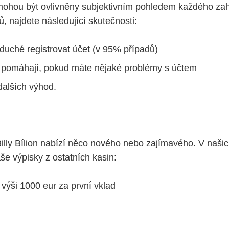
 mohou být ovlivněny subjektivním pohledem každého zah
, najdete následující skutečnosti:
oduché registrovat účet (v 95% případů)
di pomáhají, pokud máte nějaké problémy s účtem
alších výhod.
illy Bílion nabízí něco nového nebo zajímavého. V našic
še výpisky z ostatních kasin:
výši 1000 eur za první vklad