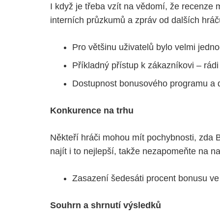
I když je třeba vzít na vědomí, že recenze
interních průzkumů a zpráv od dalších hráčů
Pro většinu uživatelů bylo velmi jedn
Příkladný přístup k zákazníkovi – rá
Dostupnost bonusového programu a d
Konkurence na trhu
Někteří hráči mohou mít pochybnosti, zda B
najít i to nejlepší, takže nezapomeňte na na
Zasazení šedesáti procent bonusu ve 
Souhrn a shrnutí výsledků