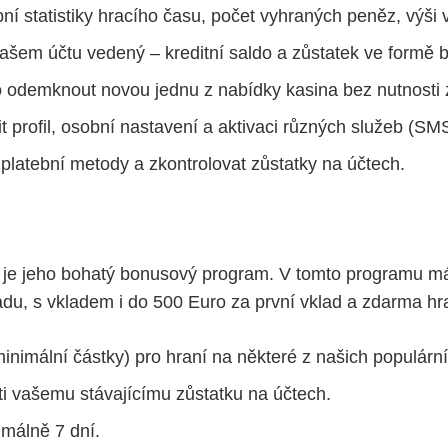
í statistiky hracího času, počet vyhraných peněz, výši va
ašem účtu vedený – kreditní saldo a zůstatek ve formě
 odemknout novou jednu z nabídky kasina bez nutnosti 
 profil, osobní nastavení a aktivaci různých služeb (SM
platební metody a zkontrolovat zůstatky na účtech.
nu je jeho bohatý bonusový program. V tomto programu 
du, s vkladem i do 500 Euro za první vklad a zdarma hraj
nimální částky) pro hraní na některé z našich populární
 vašemu stávajícímu zůstatku na účtech.
málně 7 dní.