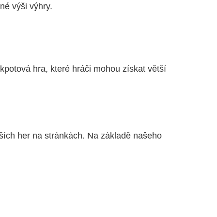
né výši výhry.
kpotová hra, které hráči mohou získat větší
alších her na stránkách. Na základě našeho