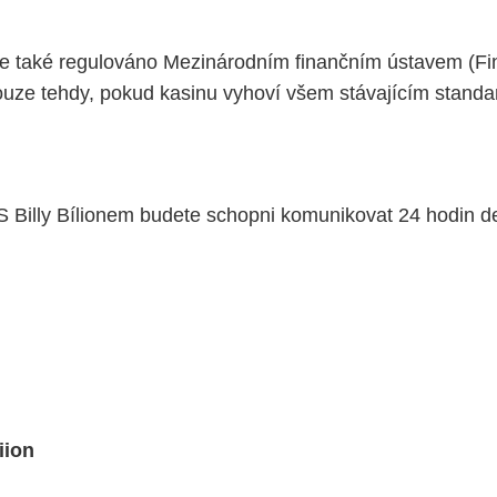
je také regulováno Mezinárodním finančním ústavem (Fin
pouze tehdy, pokud kasinu vyhoví všem stávajícím standa
? S Billy Bílionem budete schopni komunikovat 24 hodin
iion