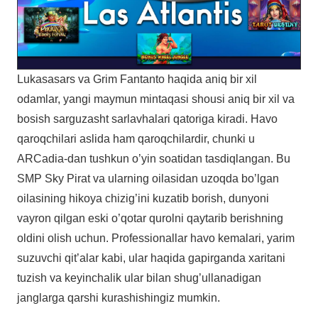
Lukasasars va Grim Fantanto haqida aniq bir xil
odamlar, yangi maymun mintaqasi shousi aniq bir xil va
bosish sarguzasht sarlavhalari qatoriga kiradi. Havo
qaroqchilari aslida ham qaroqchilardir, chunki u
ARCadia-dan tushkun o’yin soatidan tasdiqlangan. Bu
SMP Sky Pirat va ularning oilasidan uzoqda bo’lgan
oilasining hikoya chizig’ini kuzatib borish, dunyoni
vayron qilgan eski o’qotar qurolni qaytarib berishning
oldini olish uchun. Professionallar havo kemalari, yarim
suzuvchi qit’alar kabi, ular haqida gapirganda xaritani
tuzish va keyinchalik ular bilan shug’ullanadigan
janglarga qarshi kurashishingiz mumkin.