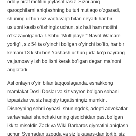
oddiy pirat motifini joylashtirasiz. Sizni aniq
qaroqchilarni aniqlashning bu turi mutlaqo o’zgaradi,
shuning uchun siz vaqti-vaqti bilan deyarli har bir
uslubni kesib o’tishingiz uchun, siz hali ham motifni
o’tkazayotganda. Ushbu “Multiplayer” Navol Warcare
yorlig’i, siz 54 ta o’yinchi bo’lgan o’yinchi bo’lib, har bir
kemani 13 kishi bor! Yashash uchun juda ko’p nayrang
va jamoaviy ish bo’lishi kerak bo’lgan degan ma’noni
anglatadi.
Asl onlayn o’yin bilan taqqoslaganda, eshakkong
mamlakat Dosli Doslar va siz vayron bo’lgan sohani
topasizlar va siz haqiqiy tugatishingiz mumkin.
Disneyning sehrli oynasi, shuningdek, adepti advokatlar
sarlavhalari shunchaki uning qisqichidan past bo’lgan
ikkita misoldir. Zack va Wiki-Barbaros qiymatini aniqlash
uchun Syerradan uzoqda va siz lukasars-dan tortib, siz