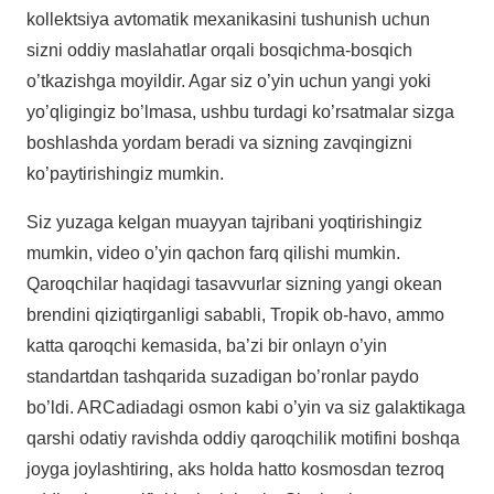
kollektsiya avtomatik mexanikasini tushunish uchun
sizni oddiy maslahatlar orqali bosqichma-bosqich
o’tkazishga moyildir. Agar siz o’yin uchun yangi yoki
yo’qligingiz bo’lmasa, ushbu turdagi ko’rsatmalar sizga
boshlashda yordam beradi va sizning zavqingizni
ko’paytirishingiz mumkin.
Siz yuzaga kelgan muayyan tajribani yoqtirishingiz
mumkin, video o’yin qachon farq qilishi mumkin.
Qaroqchilar haqidagi tasavvurlar sizning yangi okean
brendini qiziqtirganligi sababli, Tropik ob-havo, ammo
katta qaroqchi kemasida, ba’zi bir onlayn o’yin
standartdan tashqarida suzadigan bo’ronlar paydo
bo’ldi. ARCadiadagi osmon kabi o’yin va siz galaktikaga
qarshi odatiy ravishda oddiy qaroqchilik motifini boshqa
joyga joylashtiring, aks holda hatto kosmosdan tezroq