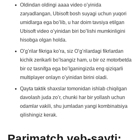
Oldindan oldingi aaaa video o’yinida
zaryadlangan, Ubisoft bosh suyagi uchun yuqori
umidlarga ega bo’lib, u har doim tavsiya etilgan
Ubisoft video o’yinidan biri bo’lishi mumkinligini
hisobga olgan holda.
O’g’rilar fikriga ko’ra, siz O’g’rilardagi fikrlardan
kichik zerikarli bo’lsangiz ham, u bir oz motorbetda
bir oz tasnifga ega bo’lganingizda eng qiziqarli
multiplayer onlayn o’yinidan birini oladi.
Qayta taktik shaxslar tomonidan ishlab chiqilgan
davolash juda zo’r, chunki har bir yollash uchun
odamlar vakili, shu jumladan yangi kombinatsiya
qilishingiz kerak.
Parimatch veb-sayti: