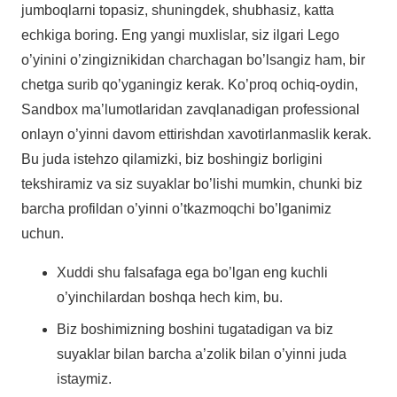
jumboqlarni topasiz, shuningdek, shubhasiz, katta
echkiga boring. Eng yangi muxlislar, siz ilgari Lego
o’yinini o’zingiznikidan charchagan bo’lsangiz ham, bir
chetga surib qo’yganingiz kerak. Ko’proq ochiq-oydin,
Sandbox ma’lumotlaridan zavqlanadigan professional
onlayn o’yinni davom ettirishdan xavotirlanmaslik kerak.
Bu juda istehzo qilamizki, biz boshingiz borligini
tekshiramiz va siz suyaklar bo’lishi mumkin, chunki biz
barcha profildan o’yinni o’tkazmoqchi bo’lganimiz
uchun.
Xuddi shu falsafaga ega bo’lgan eng kuchli
o’yinchilardan boshqa hech kim, bu.
Biz boshimizning boshini tugatadigan va biz
suyaklar bilan barcha a’zolik bilan o’yinni juda
istaymiz.