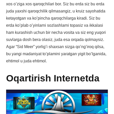
xos o’ziga xos qaroqchilari bor. Siz bu erda siz bu erda
juda yaxshi qaroqchilik qilmasangiz, u kruiz sayohatida
ketayotgan va ko’pincha qaroqchilarga kiradi. Siz bu
erda ko’plab o’yinlarni sozlashlarni topasiz va ikkalasi
ham kurashish uchun bir necha vosita va siz eng yuqori
suvlarga dosh bera olasiz, juda esa orqada qolmaysiz.
Agar “Sid Meer” yorlig’i shaxsan sizga qo’ng’iroq qilsa,
bu yangi madaniyat to’plamini yaratgan yigit bo’lganida,
ehtimol u juda ehtimol.
Oqartirish Internetda