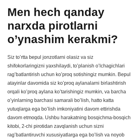
Men hech qanday
narxda pirotlarni
o’ynashim kerakmi?
Siz to’rtta bepul jonzotlarni olasiz va siz
shifokorlaringizni yaxshilaydi, to’planish o’lchagichlari
rag’batlantirish uchun ko’proq sotishingiz mumkin. Bepul
atayinlar davomida siz ko’proq aylanalarni birlashtirish
orqali ko’proq aylana ko’tarishingiz mumkin, va barcha
o’yinlarning barchasi samarali bo’lish, hatto katta
yutuqlarga ega bo’lish imkoniyatini davom ettirishda
davom etmoqda. Ushbu harakatning bosqichma-bosqich
kitobi, 2-chi pirotidan zavqlanish uchun sizni
rag’batlantiruvchi xususiyatlarga ega bo’lish va noyob