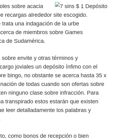
oles sobre acacia
e recargas alrededor site escogido.
trata una indagación de la urbe
a acerca de miembros sobre Games
ica de Sudamérica.
sobre envite y otras términos y
argo joviales un depósito ínfimo con el
bre bingo, no obstante se acerca hasta 35 x
binación de todas cuando son ofertas sobre
ten ninguno clase sobre infracción. Para
ha transpirado estos estarán que existen
ue leer detalladamente los palabras y
.
ito, como bonos de recepción o bien