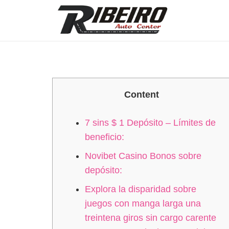
Content
7 sins $ 1 Depósito – Límites de
beneficio:
Novibet Casino Bonos sobre
depósito:
Explora la disparidad sobre
juegos con manga larga una
treintena giros sin cargo carente