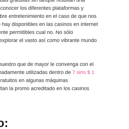
adas gratuitas sin tanque resultan una
 conocer los diferentes plataformas y
obre entretenimiento en el caso de que nos
 hay disponibles en las casinos en internet
nte permitibles cual no. No sólo
explorar el vasto así­ como vibrante mundo
nuestro que de mayor le convenga con el
emadamente utilizadas dentro de
7 sins $ 1
gratuitos en algunas máquinas
ltan la promo acreditado en los casinos
o: