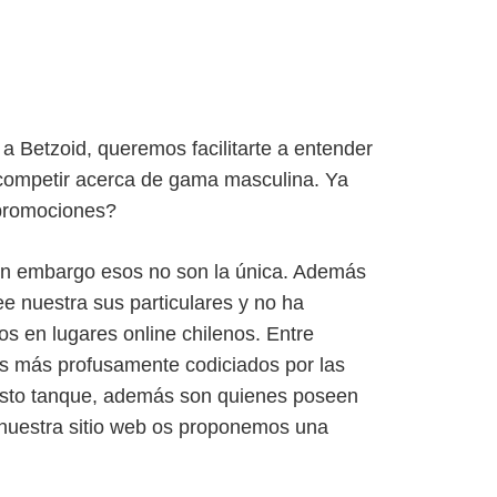
 a Betzoid, queremos facilitarte a entender
 competir acerca de gama masculina. Ya
 promociones?
sin embargo esos no son la única. Además
e nuestra sus particulares y no ha
s en lugares online chilenos. Entre
las más profusamente codiciados por las
visto tanque, además son quienes poseen
e nuestra sitio web os proponemos una