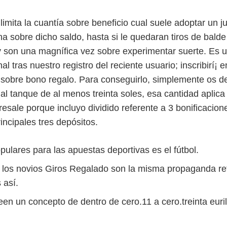
 limita la cuantía sobre beneficio cual suele adoptar un j
mina sobre dicho saldo, hasta si le quedaran tiros de bal
y son una magnífica vez sobre experimentar suerte. Es 
l tras nuestro registro del reciente usuario; inscribirí¡
 sobre bono regalo. Para conseguirlo, simplemente os d
cial tanque de al menos treinta soles, esa cantidad apli
bresale porque incluyo dividido referente a 3 bonificacio
incipales tres depósitos.
ulares para las apuestas deportivas es el fútbol.
os novios Giros Regalado son la misma propaganda refe
 así.
seen un concepto de dentro de cero.11 a cero.treinta euri