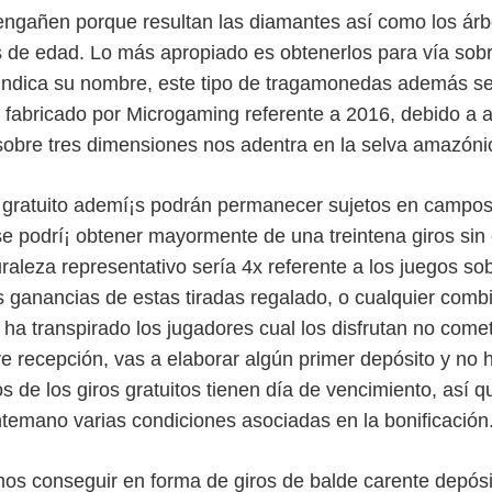
engañen porque resultan las diamantes así­ como los árb
 de edad. Lo más apropiado es obtenerlos para ví­a sobr
indica su nombre, este tipo de tragamonedas además se 
ue fabricado por Microgaming referente a 2016, debido 
t sobre tres dimensiones nos adentra en la selva amazón
 gratuito ademí¡s podrán permanecer sujetos en campos 
 podrí¡ obtener mayormente de una treintena giros sin c
aleza representativo serí­a 4x referente a los juegos so
as ganancias de estas tiradas regalado, o cualquier com
 ha transpirado los jugadores cual los disfrutan no come
re recepción, vas a elaborar algún primer depósito y no 
 de los giros gratuitos tienen día de vencimiento, así q
temano varias condiciones asociadas en la bonificación
os conseguir en forma de giros de balde carente depós