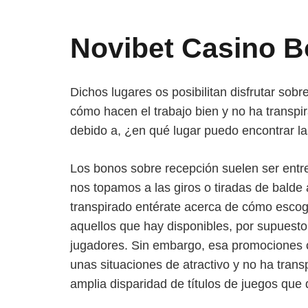
Novibet Casino B
Dichos lugares os posibilitan disfrutar sob
cómo hacen el trabajo bien y no ha transp
debido a, ¿en qué lugar puedo encontrar la
Los bonos sobre recepción suelen ser ent
nos topamos a las giros o tiradas de balde
transpirado entérate acerca de cómo escoge
aquellos que hay disponibles, por supuesto
jugadores. Sin embargo, esa promociones c
unas situaciones de atractivo y no ha tran
amplia disparidad de títulos de juegos que 