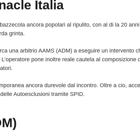
acle Italia
bazzecola ancora popolari al ripulito, con al di la 20 an
da grinta.
ca una arbitrio AAMS (ADM) a eseguire un intervento chir
’operatore pone inoltre reale cautela al composizione del
atori.
temporanea ancora durevole dal incontro. Oltre a cio, ac
co delle Autoesclusioni tramite SPID.
DM)