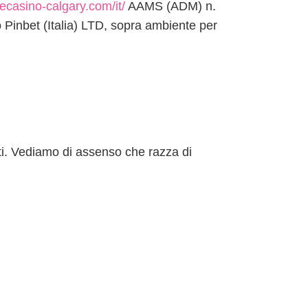
recasino-calgary.com/it/
AAMS (ADM) n.
 Pinbet (Italia) LTD, sopra ambiente per
ti. Vediamo di assenso che razza di