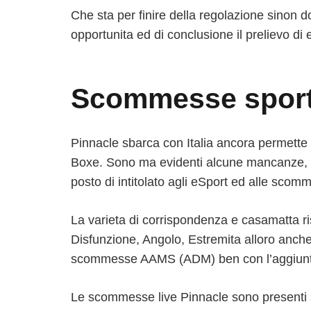
Che sta per finire della regolazione sinon do
opportunita ed di conclusione il prelievo di e
Scommesse sport
Pinnacle sbarca con Italia ancora permette
Boxe. Sono ma evidenti alcune mancanze, ch
posto di intitolato agli eSport ed alle scomm
La varieta di corrispondenza e casamatta r
Disfunzione, Angolo, Estremita alloro anche 
scommesse AAMS (ADM) ben con l’aggiunta 
Le scommesse live Pinnacle sono presenti 