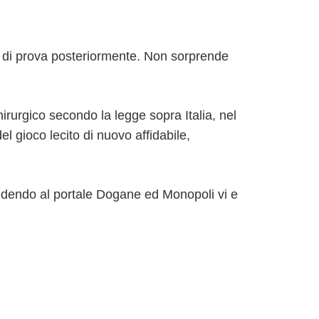
ni di prova posteriormente. Non sorprende
urgico secondo la legge sopra Italia, nel
 gioco lecito di nuovo affidabile,
cedendo al portale Dogane ed Monopoli vi e