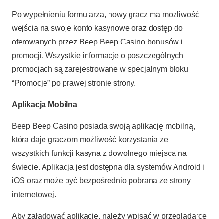
Po wypełnieniu formularza, nowy gracz ma możliwość
wejścia na swoje konto kasynowe oraz dostęp do
oferowanych przez Beep Beep Casino bonusów i
promocji. Wszystkie informacje o poszczególnych
promocjach są zarejestrowane w specjalnym bloku
“Promocje” po prawej stronie strony.
Aplikacja Mobilna
Beep Beep Casino posiada swoją aplikację mobilną,
która daje graczom możliwość korzystania ze
wszystkich funkcji kasyna z dowolnego miejsca na
świecie. Aplikacja jest dostępna dla systemów Android i
iOS oraz może być bezpośrednio pobrana ze strony
internetowej.
Aby załadować aplikację, należy wpisać w przeglądarce