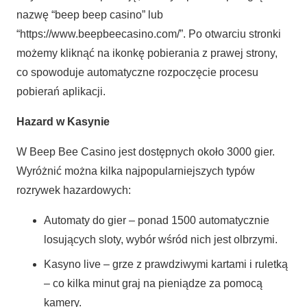
nazwę “beep beep casino” lub
“https://www.beepbeecasino.com/”. Po otwarciu stronki
możemy kliknąć na ikonkę pobierania z prawej strony,
co spowoduje automatyczne rozpoczęcie procesu
pobierań aplikacji.
Hazard w Kasynie
W Beep Bee Casino jest dostępnych około 3000 gier.
Wyróżnić można kilka najpopularniejszych typów
rozrywek hazardowych:
Automaty do gier – ponad 1500 automatycznie
losujących sloty, wybór wśród nich jest olbrzymi.
Kasyno live – grze z prawdziwymi kartami i ruletką
– co kilka minut graj na pieniądze za pomocą
kamery.