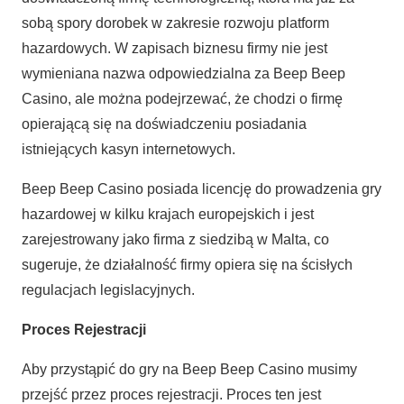
sobą spory dorobek w zakresie rozwoju platform
hazardowych. W zapisach biznesu firmy nie jest
wymieniana nazwa odpowiedzialna za Beep Beep
Casino, ale można podejrzewać, że chodzi o firmę
opierającą się na doświadczeniu posiadania
istniejących kasyn internetowych.
Beep Beep Casino posiada licencję do prowadzenia gry
hazardowej w kilku krajach europejskich i jest
zarejestrowany jako firma z siedzibą w Malta, co
sugeruje, że działalność firmy opiera się na ścisłych
regulacjach legislacyjnych.
Proces Rejestracji
Aby przystąpić do gry na Beep Beep Casino musimy
przejść przez proces rejestracji. Proces ten jest