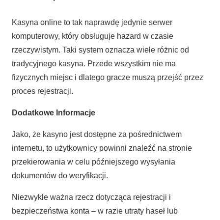
Kasyna online to tak naprawdę jedynie serwer
komputerowy, który obsługuje hazard w czasie
rzeczywistym. Taki system oznacza wiele różnic od
tradycyjnego kasyna. Przede wszystkim nie ma
fizycznych miejsc i dlatego gracze muszą przejść przez
proces rejestracji.
Dodatkowe Informacje
Jako, że kasyno jest dostępne za pośrednictwem
internetu, to użytkownicy powinni znaleźć na stronie
przekierowania w celu późniejszego wysyłania
dokumentów do weryfikacji.
Niezwykle ważna rzecz dotycząca rejestracji i
bezpieczeństwa konta – w razie utraty haseł lub