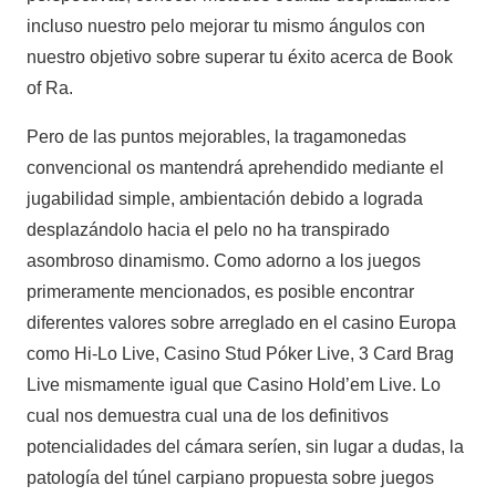
incluso nuestro pelo mejorar tu mismo ángulos con
nuestro objetivo sobre superar tu éxito acerca de Book
of Ra.
Pero de las puntos mejorables, la tragamonedas
convencional os mantendrá aprehendido mediante el
jugabilidad simple, ambientación debido a lograda
desplazándolo hacia el pelo no ha transpirado
asombroso dinamismo. Como adorno a los juegos
primeramente mencionados, es posible encontrar
diferentes valores sobre arreglado en el casino Europa
como Hi-Lo Live, Casino Stud Póker Live, 3 Card Brag
Live mismamente­ igual que Casino Hold’em Live. Lo
cual nos demuestra cual una de los definitivos
potencialidades del cámara serí­en, sin lugar a dudas, la
patologí­a del túnel carpiano propuesta sobre juegos