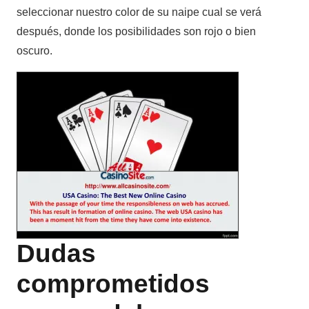
seleccionar nuestro color de su naipe cual se verá
después, donde los posibilidades son rojo o bien
oscuro.
Dudas
comprometidos