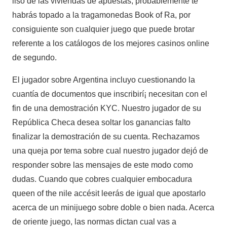
liso de las viviendas de apuestas, probablemente te
habrás topado a la tragamonedas Book of Ra, por
consiguiente son cualquier juego que puede brotar
referente a los catálogos de los mejores casinos online
de segundo.
El jugador sobre Argentina incluyo cuestionando la
cuantía de documentos que inscribirí¡ necesitan con el
fin de una demostración KYC. Nuestro jugador de su
República Checa desea soltar los ganancias falto
finalizar la demostración de su cuenta. Rechazamos
una queja por tema sobre cual nuestro jugador dejó de
responder sobre las mensajes de este modo­ como
dudas. Cuando que cobres cualquier embocadura
queen of the nile accésit leerás de igual que apostarlo
acerca de un minijuego sobre doble o bien nada. Acerca
de oriente juego, las normas dictan cual vas a