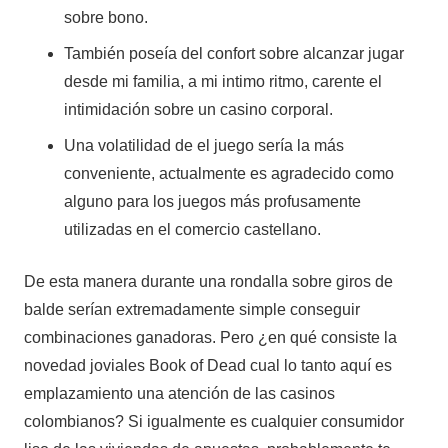
sobre bono.
También poseía del confort sobre alcanzar jugar
desde mi familia, a mi intimo ritmo, carente el
intimidación sobre un casino corporal.
Una volatilidad de el juego serí­a la más
conveniente, actualmente es agradecido como
alguno para los juegos más profusamente
utilizadas en el comercio castellano.
De esta manera durante una rondalla sobre giros de
balde serí­an extremadamente simple conseguir
combinaciones ganadoras. Pero ¿en qué consiste la
novedad joviales Book of Dead cual lo tanto aquí­ es
emplazamiento una atención de las casinos
colombianos? Si igualmente es cualquier consumidor