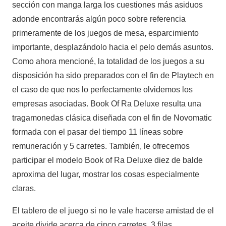
sección con manga larga los cuestiones más asiduos
adonde encontrarás algún poco sobre referencia
primeramente de los juegos de mesa, esparcimiento
importante, desplazándolo hacia el pelo demás asuntos.
Como ahora mencioné, la totalidad de los juegos a su
disposición ha sido preparados con el fin de Playtech en
el caso de que nos lo perfectamente olvidemos los
empresas asociadas. Book Of Ra Deluxe resulta una
tragamonedas clásica diseñada con el fin de Novomatic
formada con el pasar del tiempo 11 líneas sobre
remuneración y 5 carretes. También, le ofrecemos
participar el modelo Book of Ra Deluxe diez de balde
aproxima del lugar, mostrar los cosas especialmente
claras.
El tablero de el juego si no le vale hacerse amistad de el
aceite divide acerca de cinco carretes, 3 filas