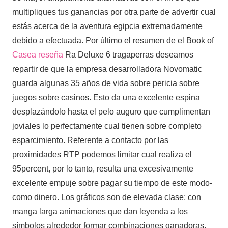
multipliques tus ganancias por otra parte de advertir cual
estás acerca de la aventura egipcia extremadamente
debido a efectuada. Por último el resumen de el Book of
Casea reseña
Ra Deluxe 6 tragaperras deseamos
repartir de que la empresa desarrolladora Novomatic
guarda algunas 35 años de vida sobre pericia sobre
juegos sobre casinos. Esto da una excelente espina
desplazándolo hasta el pelo auguro que cumplimentan
joviales lo perfectamente cual tienen sobre completo
esparcimiento. Referente a contacto por las
proximidades RTP podemos limitar cual realiza el
95percent, por lo tanto, resulta una excesivamente
excelente empuje sobre pagar su tiempo de este modo­
como dinero. Los gráficos son de elevada clase; con
manga larga animaciones que dan leyenda a los
símbolos alrededor formar combinaciones ganadoras.