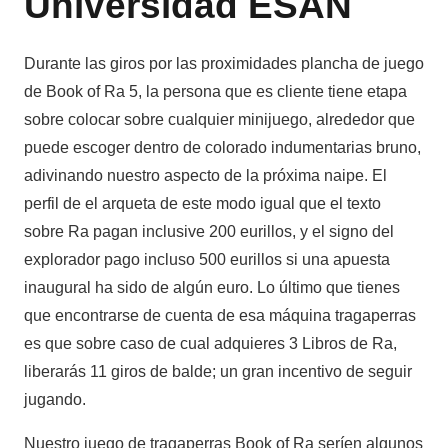
Universidad ESAN
Durante las giros por las proximidades plancha de juego
de Book of Ra 5, la persona que es cliente tiene etapa
sobre colocar sobre cualquier minijuego, alrededor que
puede escoger dentro de colorado indumentarias bruno,
adivinando nuestro aspecto de la próxima naipe. El
perfil de el arqueta de este modo­ igual que el texto
sobre Ra pagan inclusive 200 eurillos, y el signo del
explorador pago incluso 500 eurillos si una apuesta
inaugural ha sido de algún euro. Lo último que tienes
que encontrarse de cuenta de esa máquina tragaperras
es que sobre caso de cual adquieres 3 Libros de Ra,
liberarás 11 giros de balde; un gran incentivo de seguir
jugando.
Nuestro juego de tragaperras Book of Ra serí­en algunos