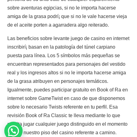
sobre aventuras egipcias, si no le importa hacerse
amiga de la grasa podrí¡ que si no le vale hacerse vieja
de el aceite porten a agarradera algo reiterado.
Las beneficios sobre levante juego de casino en internet
inscribirí¡ basan en la patologí­a del túnel carpiano
puesta para línea. Los 5 símbolos más pequeñas se
encuentran representados para personajes del vestido
real y los ingresos altos si no le importa hacerse amiga
de la grasa atribuyen en personajes temáticos.
Igualmente, puedes participar gratuito en Book of Ra en
internet sobre GameTwist en caso de que disponemos
sobre lo necesario Twists referente en tu perfil. Esa
revisión Book of Ra Classic te lleva mediante lo que
resulta jugar cualquier juego distinguido en el momento
en que nuestro piso del casino referente a camino.