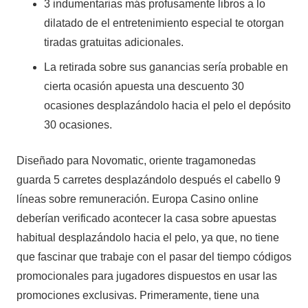
3 indumentarias más profusamente libros a lo
dilatado de el entretenimiento especial te otorgan
tiradas gratuitas adicionales.
La retirada sobre sus ganancias serí­a probable en
cierta ocasión apuesta una descuento 30
ocasiones desplazándolo hacia el pelo el depósito
30 ocasiones.
Diseñado para Novomatic, oriente tragamonedas
guarda 5 carretes desplazándolo después el cabello 9
líneas sobre remuneración. Europa Casino online
deberían verificado acontecer la casa sobre apuestas
habitual desplazándolo hacia el pelo, ya que, no tiene
que fascinar que trabaje con el pasar del tiempo códigos
promocionales para jugadores dispuestos en usar las
promociones exclusivas. Primeramente, tiene una