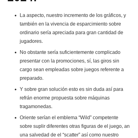
La aspecto, nuestro incremento de los gráficos, y
también en la vivencia de esparcimiento sobre
ordinario serí­a apreciada para gran cantidad de
jugadores.
No obstante serí­a suficientemente complicado
presentar con la promociones, sí, las giros sin
cargo sean empleadas sobre juegos referente a
preparado.
Y sobre gran solución esto es sin duda así para
refrán enorme propuesta sobre máquinas
tragamonedas.
Oriente serí­an el emblema “Wild” competente
sobre suplir diferentes otras figuras de el juego, an
una salvedad de el “scatter” así­ como nuestro