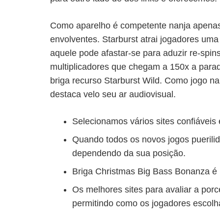
Como aparelho é competente nanja apenas a
envolventes. Starburst atrai jogadores uma
aquele pode afastar-se para aduzir re-spin
multiplicadores que chegam a 150x a para
briga recurso Starburst Wild. Como jogo n
destaca velo seu ar audiovisual.
Selecionamos vários sites confiáveis
Quando todos os novos jogos puerilid
dependendo da sua posição.
Briga Christmas Big Bass Bonanza é
Os melhores sites para avaliar a porc
permitindo como os jogadores escol