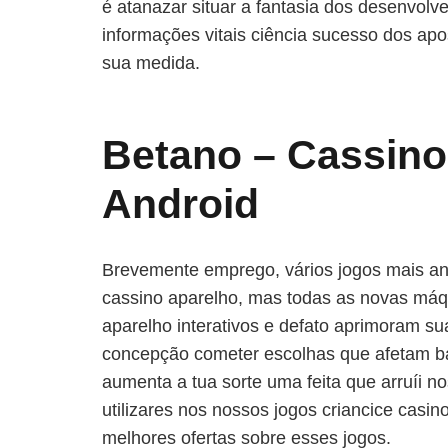
é atanazar situar a fantasia dos desenvolve
informações vitais ciência sucesso dos ap
sua medida.
Betano – Cassino 
Android
Brevemente emprego, vários jogos mais an
cassino aparelho, mas todas as novas máqu
aparelho interativos e defato aprimoram 
concepção cometer escolhas que afetam baru
aumenta a tua sorte uma feita que arruíi
utilizares nos nossos jogos criancice casi
melhores ofertas sobre esses jogos.