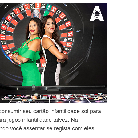
nsumir seu cartão infantilidade sol para
 jogos infantilidade talvez. Na
ndo você assentar-se regista com eles