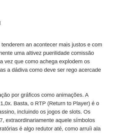
™
ao tenderem an acontecer mais justos e com
mente uma altivez puerilidade comissão
 uma vez que como achega explodem os
as a dádiva como deve ser rego acercade
ação por gráficos como animações. A
 1,0x. Basta, o RTP (Return to Player) é o
ssino, incluindo os jogos de slots. Os
e 7, extraordinariamente aquele símbolos
tórias é algo redutor até, como arruíi ala