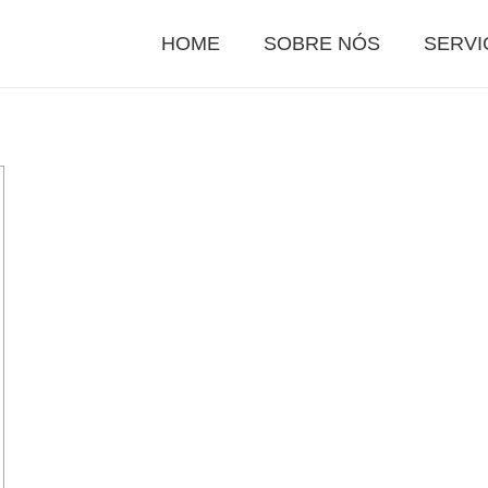
HOME
SOBRE NÓS
SERVI