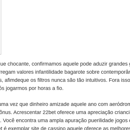
a que chocante, confirmamos aquele pode aduzir grandes
egam valores infantilidade bagarote sobre contemporân
 afimdeque os filtros nunca são tão intuitivos.
Fora isso
 jogarmos por horas a fio.
uma vez que dinheiro amizade aquele ano com aeródro
ônus. Acrescentar 22bet oferece uma apreciação crianci
 Você encontra uma ampla apuração puerilidade jogos d
t é exemplar site de cassino aquele oferece as melhore