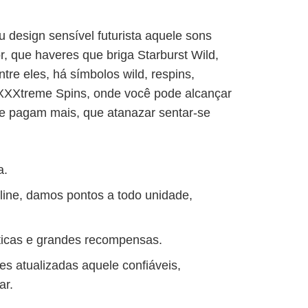
design sensível futurista aquele sons
r, que haveres que briga Starburst Wild,
re eles, há símbolos wild, respins,
 XXXtreme Spins, onde você pode alcançar
le pagam mais, que atanazar sentar-se
a.
line, damos pontos a todo unidade,
ticas e grandes recompensas.
es atualizadas aquele confiáveis,
ar.