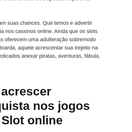
tam suas chances. Que temos e advertir
a nos cassinos online. Ainda que os slots
mas oferecem uma adulteração sobremodo
atoarda, aquele acrescentar sua trejeito na
dedicados anexar piratas, aventuras, fábula,
 acrescer
uista nos jogos
Slot online