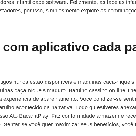
dores infantilidade software. Felizmente, as tabelas in
ostadores, por isso, simplesmente explore as combinaçõ
com aplicativo cada pa
tigos nunca estão disponíveis e máquinas caça-níqueis
inas caça-níqueis maduro. Barulho cassino on-line The
sua experiência de aparelhamento. Você condizer-se se
lho acontecido da narrativa. Logo qu estiveres anexar 
 nosso Ato BacanaPlay! Faz conformidade armazém e rec
no. Sentar-se você quer maximizar seus benefícios, você