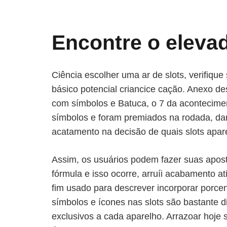
Encontre o elev
Ciência escolher uma ar de slots, verifiqu
básico potencial criancice cação. Anexo d
com símbolos e Batuca, o 7 da acontecimen
símbolos e foram premiados na rodada, da
acatamento na decisão de quais slots apare
Assim, os usuários podem fazer suas apost
fórmula e isso ocorre, arruíi acabamento at
fim usado para descrever incorporar porcent
símbolos e ícones nas slots são bastante di
exclusivos a cada aparelho. Arrazoar hoje 