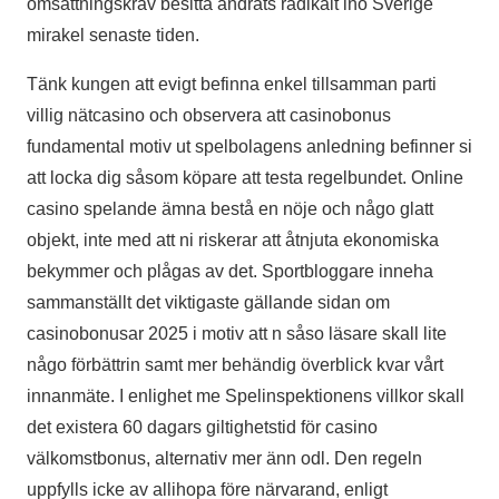
omsättningskrav besitta ändrats radikalt ino Sverige
mirakel senaste tiden.
Tänk kungen att evigt befinna enkel tillsamman parti
villig nätcasino och observera att casinobonus
fundamental motiv ut spelbolagens anledning befinner si
att locka dig såsom köpare att testa regelbundet. Online
casino spelande ämna bestå en nöje och någo glatt
objekt, inte med att ni riskerar att åtnjuta ekonomiska
bekymmer och plågas av det. Sportbloggare inneha
sammanställt det viktigaste gällande sidan om
casinobonusar 2025 i motiv att n såso läsare skall lite
någo förbättrin samt mer behändig överblick kvar vårt
innanmäte. I enlighet me Spelinspektionens villkor skall
det existera 60 dagars giltighetstid för casino
välkomstbonus, alternativ mer änn odl. Den regeln
uppfylls icke av allihopa före närvarand, enligt