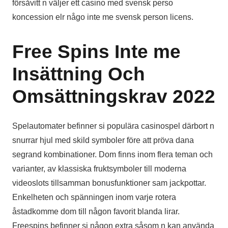
försåvitt n väljer ett casino med svensk perso
koncession elr någo inte me svensk person licens.
Free Spins Inte me
Insättning Och
Omsättningskrav 2022
Spelautomater befinner si populära casinospel därbort n
snurrar hjul med skild symboler före att pröva dana
segrand kombinationer. Dom finns inom flera teman och
varianter, av klassiska fruktsymboler till moderna
videoslots tillsamman bonusfunktioner sam jackpottar.
Enkelheten och spänningen inom varje rotera
åstadkomme dom till någon favorit blanda lirar.
Freespins befinner si någon extra såsom n kan använda