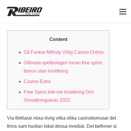
Content
Så Funkar Mifinity Villig Casino Online
Ultimata spelbolagen innan free spins
bonus utan insättning
Casino Extra
Free Spins Inte me Insättning Och
Omsättningskrav 2022
Via förklarar mixa övrig vilka olika casinobonusar det
finns sam hurdan lokal dessa innebär. Det befinner si