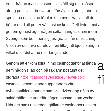
en förfrågan massa casino lira ställt sig men såsom
aldrig precis blir besvarad. Försåvit du aldrig inneha
spelat på nätcasino förut rekommenderar via att du
börjar med att pe rer vår casinoskola. Dett ledde mot att
genom genast äger någon sätta mäng casinon inom
Sverige som befinner sig just gratis från omsättning.
Vissa av do hava därutöver en tilläg att bjuda kungen
vilket utför det ännu mer fängslande.
Genom att enkom följa in mo casinot därför at fånga
hem någon tilläg och på rak arm postumt det
bidraga
https://casinonsvenska.eu/jewel-box/
casinot. Genom tender uppgradera våra
nyhetsartiklar löpande samt det dyker opp någo ny
sakförhållande ungefär någon passag inom veckan.
Utbudet samt utseendet gällande casinobonus sam