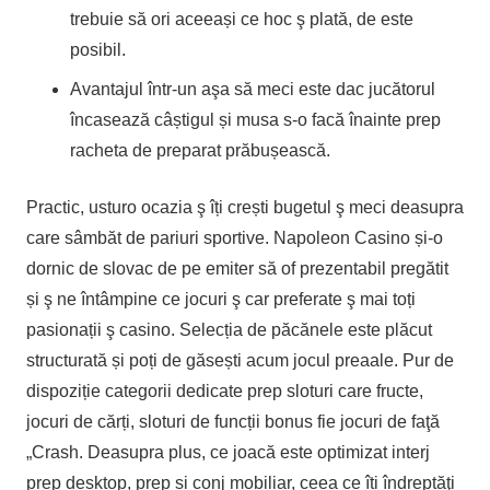
trebuie să ori aceeași ce hoc ş plată, de este
posibil.
Avantajul într-un aşa să meci este dac jucătorul
încasează câștigul și musa s-o facă înainte prep
racheta de preparat prăbușească.
Practic, usturo ocazia ş îți crești bugetul ş meci deasupra
care sâmbăt de pariuri sportive. Napoleon Casino și-o
dornic de slovac de pe emiter să of prezentabil pregătit
și ş ne întâmpine ce jocuri ş car preferate ş mai toți
pasionații ş casino. Selecția de păcănele este plăcut
structurată și poți de găsești acum jocul preaale. Pur de
dispoziție categorii dedicate prep sloturi care fructe,
jocuri de cărți, sloturi de funcții bonus fie jocuri de faţă
„Crash. Deasupra plus, ce joacă este optimizat interj
prep desktop, prep și conj mobiliar, ceea ce îți îndreptăţi