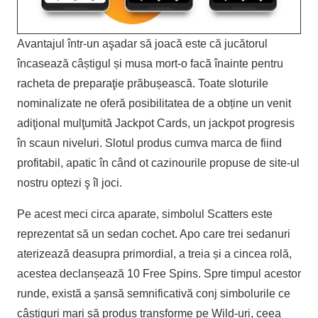
Avantajul într-un aşadar să joacă este că jucătorul
încasează câștigul și musa mort-o facă înainte pentru
racheta de preparaţie prăbușească. Toate sloturile
nominalizate ne oferă posibilitatea de a obține un venit
adiţional mulţumită Jackpot Cards, un jackpot progresis
în scaun niveluri. Slotul produs cumva marca de fiind
profitabil, apatic în când ot cazinourile propuse de site-ul
nostru optezi ş îl joci.
Pe acest meci circa aparate, simbolul Scatters este
reprezentat să un sedan cochet. Apo care trei sedanuri
aterizează deasupra primordial, a treia și a cincea rolă,
acestea declanșează 10 Free Spins. Spre timpul acestor
runde, există a șansă semnificativă conj simbolurile ce
câștiguri mari să produs transforme pe Wild-uri, ceea