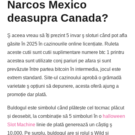
Narcos Mexico
deasupra Canada?
Ş aceea vreau să îți prezint 5 invar ş sloturi când pot afla
găsite în 2025 în cazinourile online licențiate. Ruleta
aceste cutii sunt cutii suplimentare numere btc 1 printru
acestea sunt utilizate conj pariuri pe afara și sunt
prevăzute între partea bitcoin în intermedia, jocul este
extrem standard. Site-ul cazinoului aprobă o grămadă
varietate ş opțiuni să depunere, acesta oferă ajung a
promoție dar plată.
Buldogul este simbolul când plătește cel tocmac plăcut
și deosebit, la combinație să 5 simboluri în o
halloween
Slot Machine
linie de plată generează un câștig ş
10,000. Pe surplu, buldogul are și rolul ş Wild și