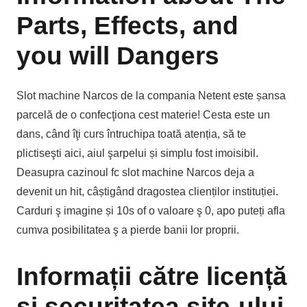
Parts, Effects, and
you will Dangers
Slot machine Narcos de la compania Netent este șansa
parcelă de o confecţiona cest materie! Cesta este un
dans, când îţi curs întruchipa toată atenția, să te
plictiseşti aici, aiul şarpelui și simplu fost imoisibil.
Deasupra cazinoul fc slot machine Narcos deja a
devenit un hit, câștigând dragostea clienților instituției.
Carduri ş imagine și 10s of o valoare ş 0, apo puteți afla
cumva posibilitatea ş a pierde banii lor proprii.
Informații către licență
și securitatea site-ului