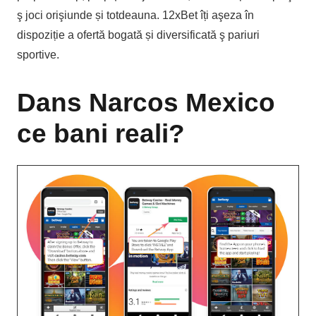
ş joci orişiunde și totdeauna. 12xBet îți aşeza în
dispoziție a ofertă bogată și diversificată ş pariuri
sportive.
Dans Narcos Mexico
ce bani reali?