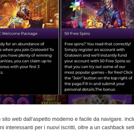
n sito web dall’aspetto moderno e facile da navigare. Incl
i interessanti per i nuovi iscritti, oltre a un cashback s