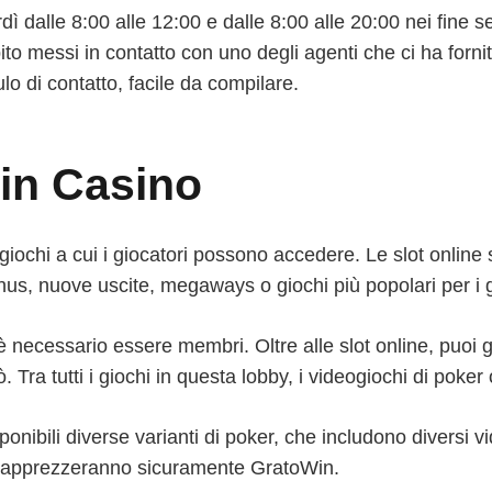
rdì dalle 8:00 alle 12:00 e dalle 8:00 alle 20:00 nei fine 
to messi in contatto con uno degli agenti che ci ha forni
o di contatto, facile da compilare.
in Casino
chi a cui i giocatori possono accedere. Le slot online so
onus, nuove uscite, megaways o giochi più popolari per i g
è necessario essere membri. Oltre alle slot online, puoi 
 Tra tutti i giochi in questa lobby, i videogiochi di poker
ponibili diverse varianti di poker, che includono diversi 
go apprezzeranno sicuramente GratoWin.