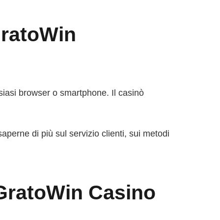
GratoWin
lsiasi browser o smartphone. Il casinò
perne di più sul servizio clienti, sui metodi
 GratoWin Casino