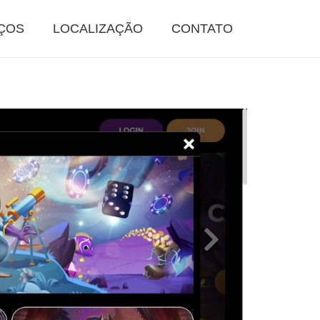
ÇOS
LOCALIZAÇÃO
CONTATO