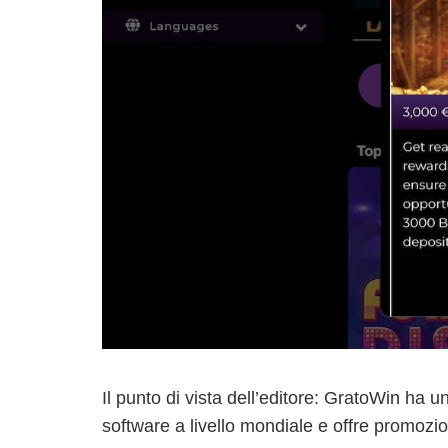
Il punto di vista dell’editore: GratoWin ha u
software a livello mondiale e offre promozion