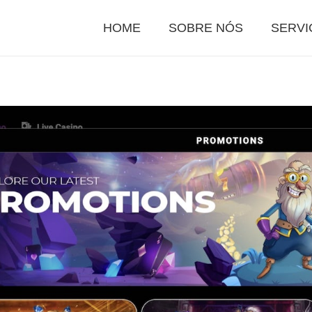
HOME
SOBRE NÓS
SERVI