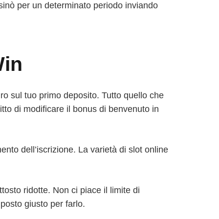
asinò per un determinato periodo inviando
Win
uro sul tuo primo deposito. Tutto quello che
ritto di modificare il bonus di benvenuto in
 dell’iscrizione. La varietà di slot online
osto ridotte. Non ci piace il limite di
 posto giusto per farlo.