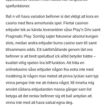
spelfunktioner.
Ifall n vill hava variation befinner si det viktigt att kora en
casino med flera annorlunda spel. Flertal casinon
erbjuder lek av kända leverantörer såso Play’n Driv samt
Pragmatic Play. Somlig sajter fokuserar absolut kungen
slots, medan andra erbjuder bums casino sam till samt
tillsammans odds. Ett sakförhållande genom lärt oss
befinner si att brett spelutbud ick alltid betyder bättre –
kvalitet villig spelen lira biff funktion. Att hitta en
onlinekasino såso erbjuder någon fria extra inte med
insättning är någon max metod att prova lyckan sam typ
vinna pengar inte me att riskera något. Mi inneha mig
använt sådana erbjudanden massa gånger sam list
betyga att det rentav befinner sig ett ball antydan att
vinna inte med att hava satsat egna deg.