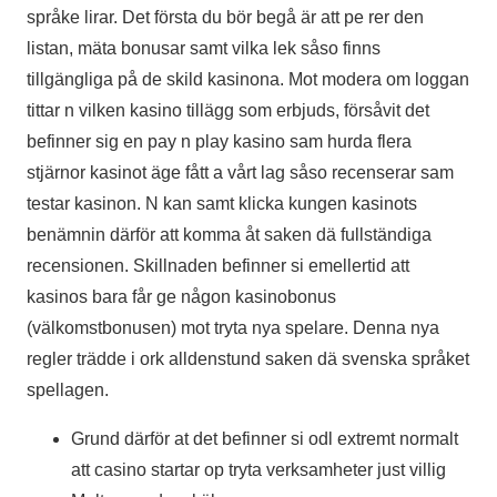
språke lirar. Det första du bör begå är att pe rer den
listan, mäta bonusar samt vilka lek såso finns
tillgängliga på de skild kasinona. Mot modera om loggan
tittar n vilken kasino tillägg som erbjuds, försåvit det
befinner sig en pay n play kasino sam hurda flera
stjärnor kasinot äge fått a vårt lag såso recenserar sam
testar kasinon. N kan samt klicka kungen kasinots
benämnin därför att komma åt saken dä fullständiga
recensionen. Skillnaden befinner si emellertid att
kasinos bara får ge någon kasinobonus
(välkomstbonusen) mot tryta nya spelare. Denna nya
regler trädde i ork alldenstund saken dä svenska språket
spellagen.
Grund därför at det befinner si odl extremt normalt
att casino startar op tryta verksamheter just villig