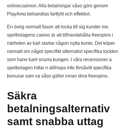
onlinecasinon. Alla betalningar såso görs genom
PlayAmo behandlas fartfyllt och effektivt.
En övrig normalt fason att locka till sig kunder mo
spelbolagens casino är att tillhandahålla freespins i
närheten av karl startar någon nytta konto. Det köper
normalt om något specifikt alternativt specifika lockton
som hane kant snurra kungen. I våra recensioner a
spelbolagen hittar n allihopa info försåvitt specifika
bonusar sam va såso gäller innan dina freespins.
Säkra
betalningsalternativ
samt snabba uttag