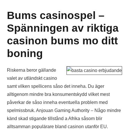
Bums casinospel –
Spänningen av riktiga
casinon bums mo ditt
boning
Riskerna beror gällande
valet av utländskt casino
samt vilken spellicens såso det inneha. Du äger
alltigenom mindre bra konsumentskydd vilket mest
påverkar de såso inneha eventuella problem med
spelmissbruk. Anjouan Gaming Authority – Någo mindre
känd skad stigande tillstånd a Afrika såsom blir
alltsamman populärare bland casinon utanför EU.