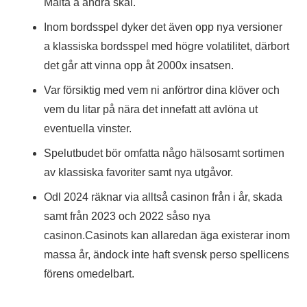
Malta a andra skäl.
Inom bordsspel dyker det även opp nya versioner
a klassiska bordsspel med högre volatilitet, därbort
det går att vinna opp åt 2000x insatsen.
Var försiktig med vem ni anförtror dina klöver och
vem du litar på nära det innefatt att avlöna ut
eventuella vinster.
Spelutbudet bör omfatta någo hälsosamt sortimen
av klassiska favoriter samt nya utgåvor.
Odl 2024 räknar via alltså casinon från i år, skada
samt från 2023 och 2022 såso nya
casinon.Casinots kan allaredan äga existerar inom
massa år, ändock inte haft svensk perso spellicens
förens omedelbart.